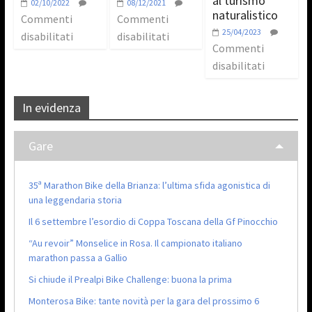
al turismo
02/10/2022
08/12/2021
naturalistico
Commenti
Commenti
25/04/2023
disabilitati
disabilitati
Commenti
disabilitati
In evidenza
Gare
35ª Marathon Bike della Brianza: l’ultima sfida agonistica di
una leggendaria storia
Il 6 settembre l’esordio di Coppa Toscana della Gf Pinocchio
“Au revoir” Monselice in Rosa. Il campionato italiano
marathon passa a Gallio
Si chiude il Prealpi Bike Challenge: buona la prima
Monterosa Bike: tante novità per la gara del prossimo 6