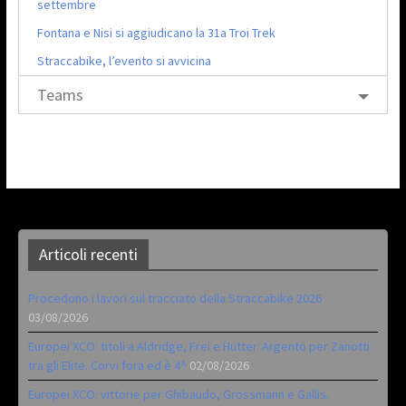
settembre
Fontana e Nisi si aggiudicano la 31a Troi Trek
Straccabike, l’evento si avvicina
Teams
Articoli recenti
Procedono i lavori sul tracciato della Straccabike 2026
03/08/2026
Europei XCO: titoli a Aldridge, Frei e Hutter. Argento per Zanotti
tra gli Elite. Corvi fora ed è 4^
02/08/2026
Europei XCO: vittorie per Ghibaudo, Grossmann e Gallis.