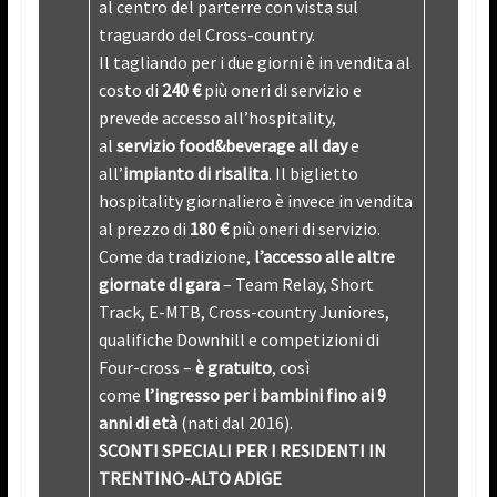
al centro del parterre con vista sul
traguardo del Cross-country.
Il tagliando per i due giorni è in vendita al
costo di
240 €
più oneri di servizio e
prevede accesso all’hospitality,
al
servizio food&beverage all day
e
all’
impianto di risalita
. Il biglietto
hospitality giornaliero è invece in vendita
al prezzo di
180 €
più oneri di servizio.
Come da tradizione,
l’accesso alle altre
giornate di gara
– Team Relay, Short
Track, E-MTB, Cross-country Juniores,
qualifiche Downhill e competizioni di
Four-cross –
è gratuito
, così
come
l’ingresso per i bambini fino ai 9
anni di età
(nati dal 2016).
SCONTI SPECIALI PER I RESIDENTI IN
TRENTINO-ALTO ADIGE