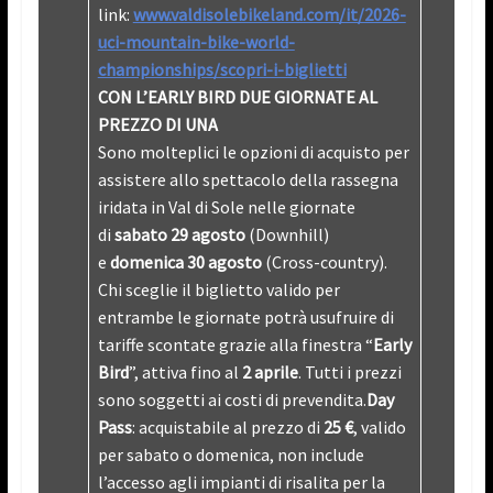
link:
www.valdisolebikeland.com/it/2026-
uci-mountain-bike-world-
championships/scopri-i-biglietti
CON L’EARLY BIRD DUE GIORNATE AL
PREZZO DI UNA
Sono molteplici le opzioni di acquisto per
assistere allo spettacolo della rassegna
iridata in Val di Sole nelle giornate
di
sabato 29 agosto
(Downhill)
e
domenica 30 agosto
(Cross-country).
Chi sceglie il biglietto valido per
entrambe le giornate potrà usufruire di
tariffe scontate grazie alla finestra “
Early
Bird
”, attiva fino al
2 aprile
. Tutti i prezzi
sono soggetti ai costi di prevendita.
Day
Pass
: acquistabile al prezzo di
25 €
, valido
per sabato o domenica, non include
l’accesso agli impianti di risalita per la