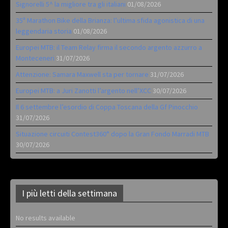
Signorelli 5^ la migliore tra gli italiani
01/08/2026
35ª Marathon Bike della Brianza: l’ultima sfida agonistica di una
leggendaria storia
01/08/2026
Europei MTB: il Team Relay firma il secondo argento azzurro a
Monteceneri
31/07/2026
Attenzione: Samara Maxwell sta per tornare
31/07/2026
Europei MTB: a Juri Zanotti l’argento nell’XCC
30/07/2026
Il 6 settembre l’esordio di Coppa Toscana della Gf Pinocchio
31/07/2026
Situazione circuiti Contest360° dopo la Gran Fondo Marradi MTB
30/07/2026
I più letti della settimana
No results available