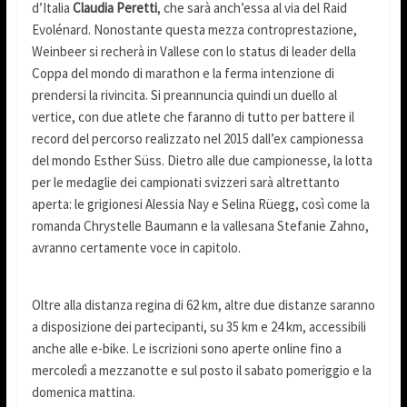
d’Italia
Claudia Peretti
, che sarà anch’essa al via del Raid
Evolénard. Nonostante questa mezza controprestazione,
Weinbeer si recherà in Vallese con lo status di leader della
Coppa del mondo di marathon e la ferma intenzione di
prendersi la rivincita. Si preannuncia quindi un duello al
vertice, con due atlete che faranno di tutto per battere il
record del percorso realizzato nel 2015 dall’ex campionessa
del mondo Esther Süss. Dietro alle due campionesse, la lotta
per le medaglie dei campionati svizzeri sarà altrettanto
aperta: le grigionesi Alessia Nay e Selina Rüegg, così come la
romanda Chrystelle Baumann e la vallesana Stefanie Zahno,
avranno certamente voce in capitolo.
Oltre alla distanza regina di 62 km, altre due distanze saranno
a disposizione dei partecipanti, su 35 km e 24 km, accessibili
anche alle e-bike. Le iscrizioni sono aperte online fino a
mercoledì a mezzanotte e sul posto il sabato pomeriggio e la
domenica mattina.