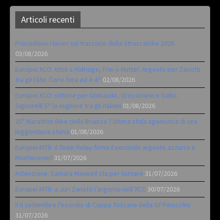
Articoli recenti
Procedono i lavori sul tracciato della Straccabike 2026
03/08/2026
Europei XCO: titoli a Aldridge, Frei e Hutter. Argento per Zanotti
tra gli Elite. Corvi fora ed è 4^
02/08/2026
Europei XCO: vittorie per Ghibaudo, Grossmann e Gallis.
Signorelli 5^ la migliore tra gli italiani
01/08/2026
35ª Marathon Bike della Brianza: l’ultima sfida agonistica di una
leggendaria storia
01/08/2026
Europei MTB: il Team Relay firma il secondo argento azzurro a
Monteceneri
31/07/2026
Attenzione: Samara Maxwell sta per tornare
31/07/2026
Europei MTB: a Juri Zanotti l’argento nell’XCC
30/07/2026
Il 6 settembre l’esordio di Coppa Toscana della Gf Pinocchio
31/07/2026