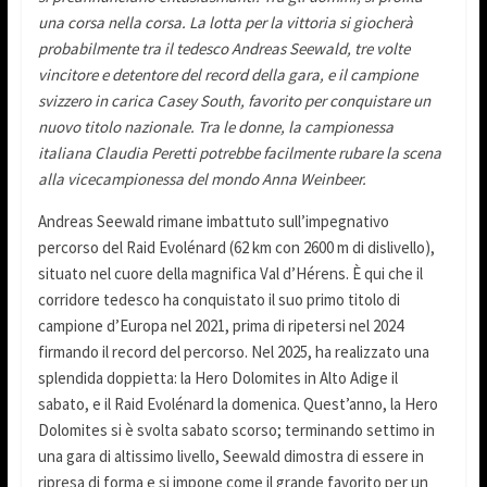
una corsa nella corsa. La lotta per la vittoria si giocherà
probabilmente tra il tedesco Andreas Seewald, tre volte
vincitore e detentore del record della gara, e il campione
svizzero in carica Casey South, favorito per conquistare un
nuovo titolo nazionale. Tra le donne, la campionessa
italiana Claudia Peretti potrebbe facilmente rubare la scena
alla vicecampionessa del mondo Anna Weinbeer.
Andreas Seewald rimane imbattuto sull’impegnativo
percorso del Raid Evolénard (62 km con 2600 m di dislivello),
situato nel cuore della magnifica Val d’Hérens. È qui che il
corridore tedesco ha conquistato il suo primo titolo di
campione d’Europa nel 2021, prima di ripetersi nel 2024
firmando il record del percorso. Nel 2025, ha realizzato una
splendida doppietta: la Hero Dolomites in Alto Adige il
sabato, e il Raid Evolénard la domenica. Quest’anno, la Hero
Dolomites si è svolta sabato scorso; terminando settimo in
una gara di altissimo livello, Seewald dimostra di essere in
ripresa di forma e si impone come il grande favorito per un