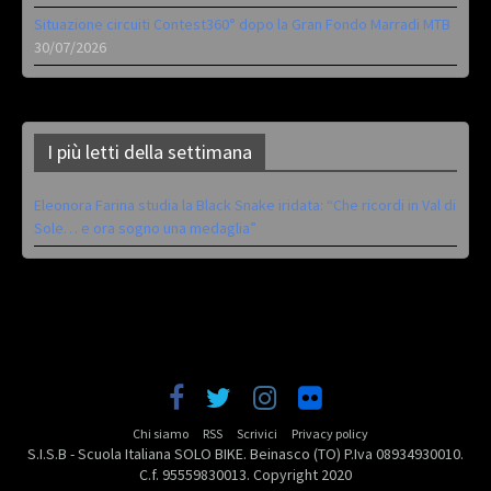
Situazione circuiti Contest360° dopo la Gran Fondo Marradi MTB
30/07/2026
I più letti della settimana
Eleonora Farina studia la Black Snake iridata: “Che ricordi in Val di
Sole… e ora sogno una medaglia”
Chi siamo
RSS
Scrivici
Privacy policy
S.I.S.B - Scuola Italiana SOLO BIKE. Beinasco (TO) P.Iva 08934930010.
C.f. 95559830013. Copyright 2020