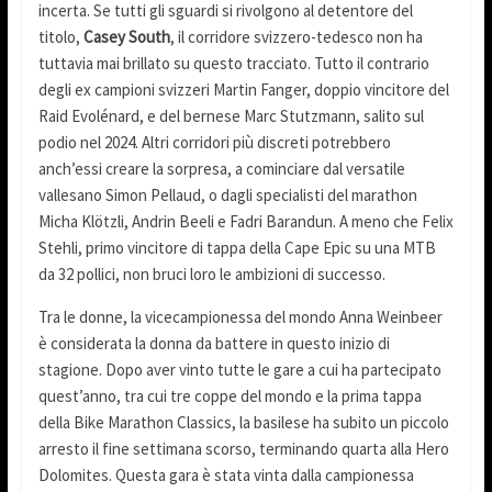
incerta. Se tutti gli sguardi si rivolgono al detentore del
titolo,
Casey South
, il corridore svizzero-tedesco non ha
tuttavia mai brillato su questo tracciato. Tutto il contrario
degli ex campioni svizzeri Martin Fanger, doppio vincitore del
Raid Evolénard, e del bernese Marc Stutzmann, salito sul
podio nel 2024. Altri corridori più discreti potrebbero
anch’essi creare la sorpresa, a cominciare dal versatile
vallesano Simon Pellaud, o dagli specialisti del marathon
Micha Klötzli, Andrin Beeli e Fadri Barandun. A meno che Felix
Stehli, primo vincitore di tappa della Cape Epic su una MTB
da 32 pollici, non bruci loro le ambizioni di successo.
Tra le donne, la vicecampionessa del mondo Anna Weinbeer
è considerata la donna da battere in questo inizio di
stagione. Dopo aver vinto tutte le gare a cui ha partecipato
quest’anno, tra cui tre coppe del mondo e la prima tappa
della Bike Marathon Classics, la basilese ha subito un piccolo
arresto il fine settimana scorso, terminando quarta alla Hero
Dolomites. Questa gara è stata vinta dalla campionessa