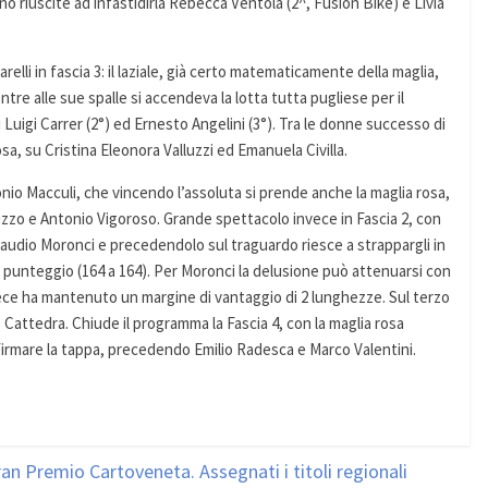
o riuscite ad infastidirla Rebecca Ventola (2^, Fusion Bike) e Livia
lli in fascia 3: il laziale, già certo matematicamente della maglia,
tre alle sue spalle si accendeva la lotta tutta pugliese per il
Luigi Carrer (2°) ed Ernesto Angelini (3°). Tra le donne successo di
sa, su Cristina Eleonora Valluzzi ed Emanuela Civilla.
onio Macculi, che vincendo l’assoluta si prende anche la maglia rosa,
zzo e Antonio Vigoroso. Grande spettacolo invece in Fascia 2, con
laudio Moronci e precedendolo sul traguardo riesce a strappargli in
 di punteggio (164 a 164). Per Moronci la delusione può attenuarsi con
invece ha mantenuto un margine di vantaggio di 2 lunghezze. Sul terzo
 Cattedra. Chiude il programma la Fascia 4, con la maglia rosa
firmare la tappa, precedendo Emilio Radesca e Marco Valentini.
an Premio Cartoveneta. Assegnati i titoli regionali