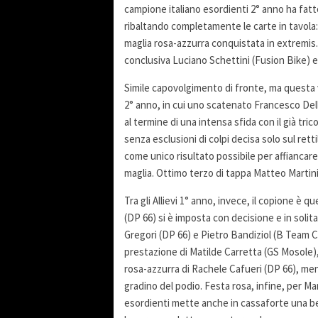
campione italiano esordienti 2° anno ha fatto
ribaltando completamente le carte in tavola: 
maglia rosa-azzurra conquistata in extremis.
conclusiva Luciano Schettini (Fusion Bike) e
Simile capovolgimento di fronte, ma questa vol
2° anno, in cui uno scatenato Francesco Dell’
al termine di una intensa sfida con il già tri
senza esclusioni di colpi decisa solo sul retti
come unico risultato possibile per affiancare 
maglia. Ottimo terzo di tappa Matteo Martini
Tra gli Allievi 1° anno, invece, il copione è qu
(DP 66) si è imposta con decisione e in solita
Gregori (DP 66) e Pietro Bandiziol (B Team C
prestazione di Matilde Carretta (GS Mosole),
rosa-azzurra di Rachele Cafueri (DP 66), me
gradino del podio. Festa rosa, infine, per Ma
esordienti mette anche in cassaforte una be