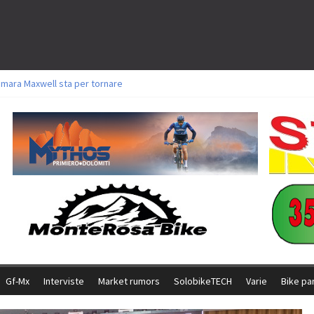
amara Maxwell sta per tornare
toli a Aldridge, Frei e Hutter. Argento per Zanotti tra gli Elite. Corvi fora ed 
ttorie per Ghibaudo, Grossmann e Gallis. Signorelli 5^ la migliore tra gli ital
ike della Brianza: l’ultima sfida agonistica di una leggendaria storia
l Team Relay firma il secondo argento azzurro a Monteceneri
Gf-Mx
Interviste
Market rumors
SolobikeTECH
Varie
Bike pa