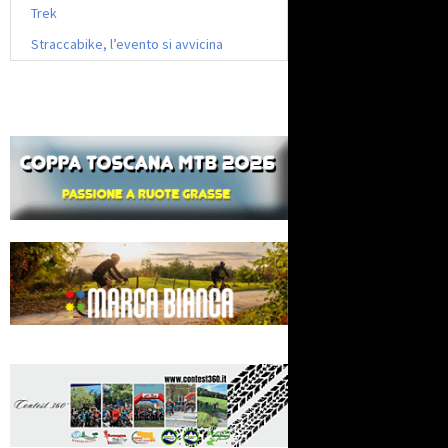
Trek
Straccabike, l’evento si avvicina