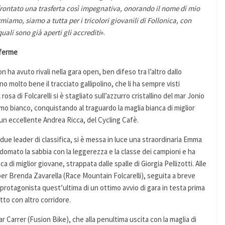
frontato una trasferta così impegnativa, onorando il nome di mio
miamo, siamo a tutta per i tricolori giovanili di Follonica, con
uali sono già aperti gli accrediti
».
nferme
n ha avuto rivali nella gara open, ben difeso tra l’altro dallo
o molto bene il tracciato gallipolino, che li ha sempre visti
rosa di Folcarelli si è stagliato sull’azzurro cristallino del mar Jonio
ssimo bianco, conquistando al traguardo la maglia bianca di miglior
 un eccellente Andrea Ricca, del Cycling Cafè.
 due leader di classifica, si è messa in luce una straordinaria Emma
omato la sabbia con la leggerezza e la classe dei campioni e ha
di miglior giovane, strappata dalle spalle di Giorgia Pellizotti. Alle
per Brenda Zavarella (Race Mountain Folcarelli), seguita a breve
 protagonista quest’ultima di un ottimo avvio di gara in testa prima
tto con altro corridore.
scar Carrer (Fusion Bike), che alla penultima uscita con la maglia di