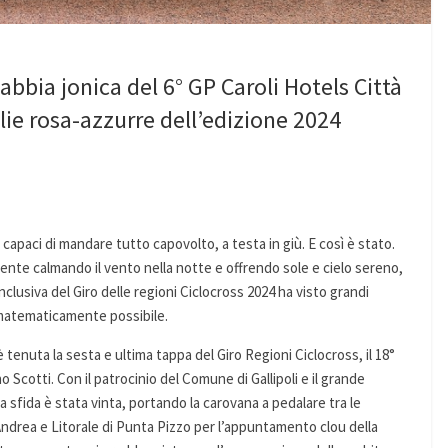
sabbia jonica del 6° GP Caroli Hotels Città
lie rosa-azzurre dell’edizione 2024
i capaci di mandare tutto capovolto, a testa in giù. E così è stato.
ente calmando il vento nella notte e offrendo sole e cielo sereno,
clusiva del Giro delle regioni Ciclocross 2024 ha visto grandi
l matematicamente possibile.
 tenuta la sesta e ultima tappa del Giro Regioni Ciclocross, il 18°
Scotti. Con il patrocinio del Comune di Gallipoli e il grande
sfida è stata vinta, portando la carovana a pedalare tra le
Andrea e Litorale di Punta Pizzo per l’appuntamento clou della