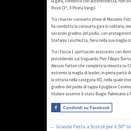
la gara, condotta con autorevolezza, non son
Rossi (3^, Il Pirata Vangi).
Tra i master consueto show di Massimo Folcare
ha condotto la consueta gara in solitaria, men
secondo gradino del podio, con protagonisti 
Stefania Leschiutta, fiera nella sua maglia ro
Tra i Fascia 1 spettacolo assicurato con Ant
precedendo sul traguardo Pier Filippo Bertu
Alessio Fattori che completa la rimonta su C
extremis la maglia di leader, in piena parità
la vittoria nella categoria M3, nella quale 
gradino del podio di tappa il pugliese Cosimo
titolare assente è stato Biagio Palmisano a 
Condividi su Facebook
←
Grande Festa a Scorzè per il 50° Gr