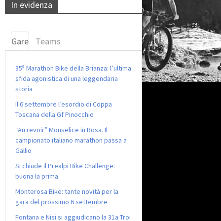
In evidenza
Gare
Teams
35ª Marathon Bike della Brianza: l’ultima
sfida agonistica di una leggendaria
storia
Il 6 settembre l’esordio di Coppa
Toscana della Gf Pinocchio
“Au revoir” Monselice in Rosa. Il
campionato italiano marathon passa a
Gallio
Si chiude il Prealpi Bike Challenge:
buona la prima
Monterosa Bike: tante novità per la
gara del prossimo 6 settembre
Fontana e Nisi si aggiudicano la 31a Troi