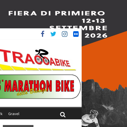
è 4^
iani
rk
Gravel