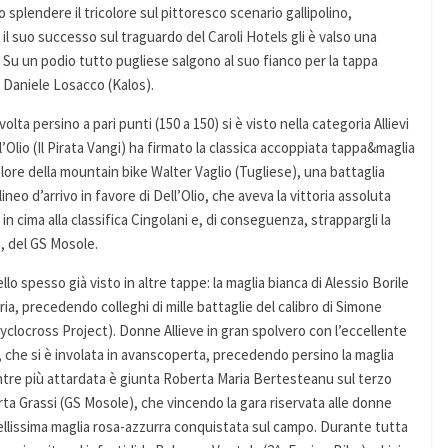
 splendere il tricolore sul pittoresco scenario gallipolino,
il suo successo sul traguardo del Caroli Hotels gli è valso una
 Su un podio tutto pugliese salgono al suo fianco per la tappa
 Daniele Losacco (Kalos).
ta persino a pari punti (150 a 150) si è visto nella categoria Allievi
Olio (Il Pirata Vangi) ha firmato la classica accoppiata tappa&maglia
colore della mountain bike Walter Vaglio (Tugliese), una battaglia
lineo d’arrivo in favore di Dell’Olio, che aveva la vittoria assoluta
in cima alla classifica Cingolani e, di conseguenza, strappargli la
, del GS Mosole.
ello spesso già visto in altre tappe: la maglia bianca di Alessio Borile
ria, precedendo colleghi di mille battaglie del calibro di Simone
yclocross Project). Donne Allieve in gran spolvero con l’eccellente
 che si è involata in avanscoperta, precedendo persino la maglia
ntre più attardata è giunta Roberta Maria Bertesteanu sul terzo
rta Grassi (GS Mosole), che vincendo la gara riservata alle donne
llissima maglia rosa-azzurra conquistata sul campo. Durante tutta