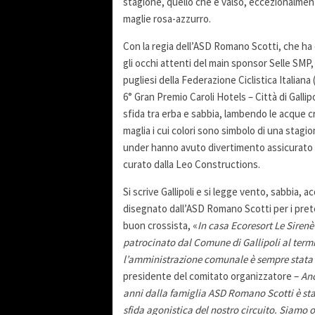
stagione, quello che è valso, eccezionalme
maglie rosa-azzurro.
Con la regia dell’ASD Romano Scotti, che ha c
gli occhi attenti del main sponsor Selle SMP
pugliesi della Federazione Ciclistica Italian
6° Gran Premio Caroli Hotels – Città di Gallip
sfida tra erba e sabbia, lambendo le acque cri
maglia i cui colori sono simbolo di una stagio
under hanno avuto divertimento assicurato g
curato dalla Leo Constructions.
Si scrive Gallipoli e si legge vento, sabbia, a
disegnato dall’ASD Romano Scotti per i preten
buon crossista, «
In casa Ecoresort Le Sirenè
patrocinato dal Comune di Gallipoli al termin
l’amministrazione comunale è sempre stata 
presidente del comitato organizzatore –
Anc
anni dalla famiglia ASD Romano Scotti è stata
sfida agonistica del nostro circuito. Siamo 