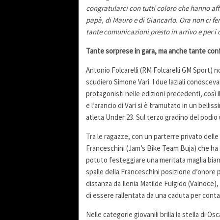
congratularci con tutti coloro che hanno af
papà, di Mauro e di Giancarlo. Ora non ci fer
tante comunicazioni presto in arrivo e per i q
Tante sorprese in gara, ma anche tante co
Antonio Folcarelli (RM Folcarelli GM Sport) no
scudiero Simone Vari. I due laziali conoscevan
protagonisti nelle edizioni precedenti, così il 
e l’arancio di Vari si è tramutato in un belli
atleta Under 23. Sul terzo gradino del podio
Tra le ragazze, con un parterre privato delle
Franceschini (Jam’s Bike Team Buja) che ha d
potuto festeggiare una meritata maglia bianca 
spalle della Franceschini posizione d’onore 
distanza da Ilenia Matilde Fulgido (Valnoce),
di essere rallentata da una caduta per conta
Nelle categorie giovanili brilla la stella di O