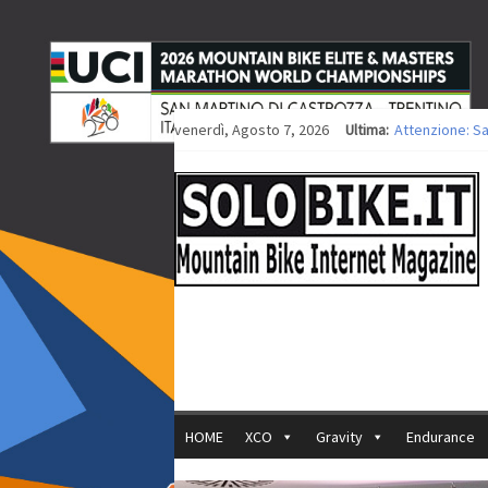
venerdì, Agosto 7, 2026
Ultima:
Attenzione: S
Europei XCO: ti
Europei XCO: vi
35ª Marathon B
Europei MTB: i
HOME
XCO
Gravity
Endurance