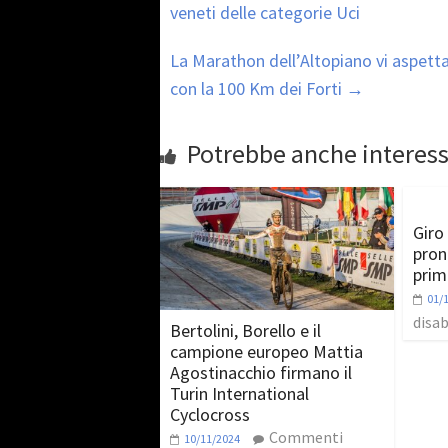
veneti delle categorie Uci
La Marathon dell’Altopiano vi aspetta
con la 100 Km dei Forti
→
Potrebbe anche interess
Giro 
pron
prim
01/
disab
Bertolini, Borello e il
campione europeo Mattia
Agostinacchio firmano il
Turin International
Cyclocross
Commenti
10/11/2024