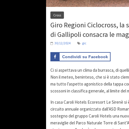
Cross
Giro Regioni Ciclocross, la 
di Gallipoli consacra le mag
30/12/2024
gic
Condividi su Facebook
Ci si aspettava un clima da burrasca, di quell
Non il meteo, beninteso, che si è stato clem
ma tutto l’aspetto agonistico della tappa con
scossoni in classifica generale, al limite de
In casa Caroli Hotels Ecoresort Le Sirenè si è
circuito annuale organizzato dall’ASD Romano 
sostegno del gruppo Caroli Hotels una nuova 
meraviglie del Parco Naturale Torre di Sant’