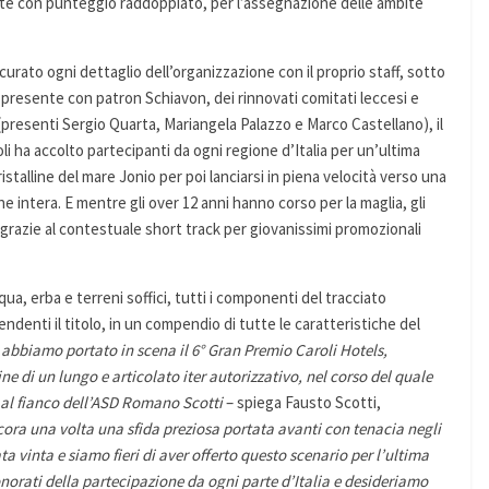
nte con punteggio raddoppiato, per l’assegnazione delle ambite
urato ogni dettaglio dell’organizzazione con il proprio staff, sotto
, presente con patron Schiavon, dei rinnovati comitati leccesi e
a (presenti Sergio Quarta, Mariangela Palazzo e Marco Castellano), il
oli ha accolto partecipanti da ogni regione d’Italia per un’ultima
stalline del mare Jonio per poi lanciarsi in piena velocità verso una
ne intera. E mentre gli over 12 anni hanno corso per la maglia, gli
razie al contestuale short track per giovanissimi promozionali
cqua, erba e terreni soffici, tutti i componenti del tracciato
denti il titolo, in un compendio di tutte le caratteristiche del
 abbiamo portato in scena il 6° Gran Premio Caroli Hotels,
e di un lungo e articolato iter autorizzativo, nel corso del quale
al fianco dell’ASD Romano Scotti
– spiega Fausto Scotti,
ora una volta una sfida preziosa portata avanti con tenacia negli
 vinta e siamo fieri di aver offerto questo scenario per l’ultima
onorati della partecipazione da ogni parte d’Italia e desideriamo