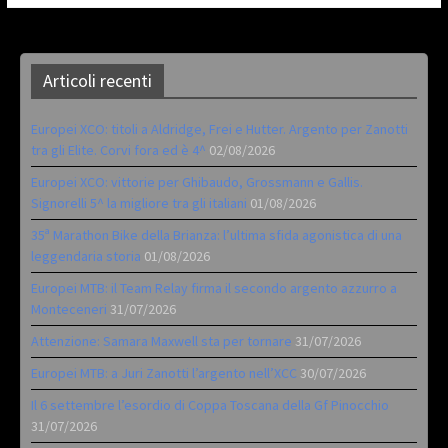
Articoli recenti
Europei XCO: titoli a Aldridge, Frei e Hutter. Argento per Zanotti
tra gli Elite. Corvi fora ed è 4^
02/08/2026
Europei XCO: vittorie per Ghibaudo, Grossmann e Gallis.
Signorelli 5^ la migliore tra gli italiani
01/08/2026
35ª Marathon Bike della Brianza: l’ultima sfida agonistica di una
leggendaria storia
01/08/2026
Europei MTB: il Team Relay firma il secondo argento azzurro a
Monteceneri
31/07/2026
Attenzione: Samara Maxwell sta per tornare
31/07/2026
Europei MTB: a Juri Zanotti l’argento nell’XCC
30/07/2026
Il 6 settembre l’esordio di Coppa Toscana della Gf Pinocchio
31/07/2026