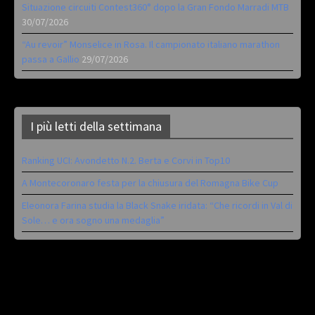
Situazione circuiti Contest360° dopo la Gran Fondo Marradi MTB
30/07/2026
“Au revoir” Monselice in Rosa. Il campionato italiano marathon
passa a Gallio
29/07/2026
I più letti della settimana
Ranking UCI: Avondetto N.2. Berta e Corvi in Top10
A Montecoronaro festa per la chiusura del Romagna Bike Cup
Eleonora Farina studia la Black Snake iridata: “Che ricordi in Val di
Sole… e ora sogno una medaglia”