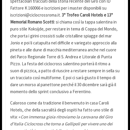
spettacolari tracciati della storia recente del Giro con ID
Fattore K 160066 e iscrizioni per i master disponibili su
iscrizioni@ciclocrossroma.it.
3° Trofeo Caroli Hotels e 13°
Memorial Romano Scotti
: si chiama così la tappa salentina in
puro stile Koksijde, per restare in tema di Coppa del Mondo,
che porta i girini crossisti sulle cristalline spiagge del mar
Jonio e poi li catapulta nel difficile e variegato approccio alla
pineta e alle dune di macchia mediterranea anche nel cuore
del Parco Regionale Torre di S. Andrea e Litorale di Punta
Pizzo. La festa del ciclocross salentino porterà il ritmo a
suon di pizzica, a patto di riuscire a restare sempre in sella su
un tracciato così multiforme. E poi ci sarà giusto il tempo di
dare un morso al panettone perché il 30 dicembre sarà già il
momento dello sprint conclusivo a Ferentino.
Caloroso come da tradizione il benvenuto in casa Caroli
Hotels, che della sacralità degli ospiti ha fatto uno stile di
vita: «
Con immensa gioia ritroviamo la carovana del Giro
d’Italia Ciclocross che torna a Gallipoli per vivere uno dei