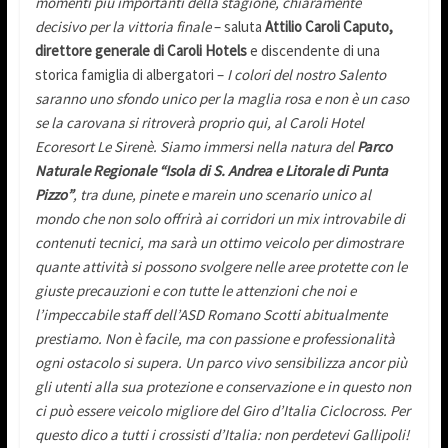
momenti più importanti della stagione, chiaramente
decisivo per la vittoria finale
– saluta
Attilio Caroli Caputo,
direttore generale di Caroli Hotels
e discendente di una
storica famiglia di albergatori –
I colori del nostro Salento
saranno uno sfondo unico per la maglia rosa e non è un caso
se la carovana si ritroverà proprio qui, al Caroli Hotel
Ecoresort Le Sirenè. Siamo immersi nella natura del
Parco
Naturale Regionale “Isola di S. Andrea e Litorale di Punta
Pizzo”
, tra dune, pinete e mare
in uno scenario unico al
mondo che non solo offrirà ai corridori un mix introvabile di
contenuti tecnici, ma sarà un ottimo veicolo per dimostrare
quante attività si possono svolgere nelle aree protette con le
giuste precauzioni e con tutte le attenzioni che noi e
l’impeccabile staff dell’ASD Romano Scotti abitualmente
prestiamo. Non è facile, ma con passione e professionalità
ogni ostacolo si supera. Un parco vivo sensibilizza ancor più
gli utenti alla sua protezione e conservazione e in questo non
ci può essere veicolo migliore del Giro d’Italia Ciclocross. Per
questo dico a tutti i crossisti d’Italia: non perdetevi Gallipoli!