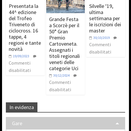
Presentata la
Silvelle ‘19,
44^ edizione
ultima
del Trofeo
settimana per
Grande Festa
Triveneto di
le iscrizioni dei
a Scorzè per il
ciclocross. 16
master
50° Gran
tappe, 4
Premio
30/10/2019
regioni e tante
Cartoveneta.
Commenti
novità
Assegnati i
disabilitati
titoli regionali
19/09/2023
veneti delle
Commenti
categorie Uci
disabilitati
30/12/2024
Commenti
disabilitati
In evidenza
Gare