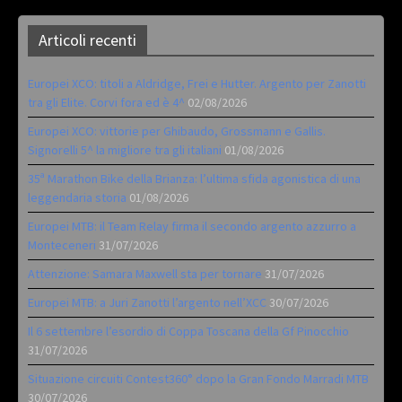
Articoli recenti
Europei XCO: titoli a Aldridge, Frei e Hutter. Argento per Zanotti
tra gli Elite. Corvi fora ed è 4^
02/08/2026
Europei XCO: vittorie per Ghibaudo, Grossmann e Gallis.
Signorelli 5^ la migliore tra gli italiani
01/08/2026
35ª Marathon Bike della Brianza: l’ultima sfida agonistica di una
leggendaria storia
01/08/2026
Europei MTB: il Team Relay firma il secondo argento azzurro a
Monteceneri
31/07/2026
Attenzione: Samara Maxwell sta per tornare
31/07/2026
Europei MTB: a Juri Zanotti l’argento nell’XCC
30/07/2026
Il 6 settembre l’esordio di Coppa Toscana della Gf Pinocchio
31/07/2026
Situazione circuiti Contest360° dopo la Gran Fondo Marradi MTB
30/07/2026