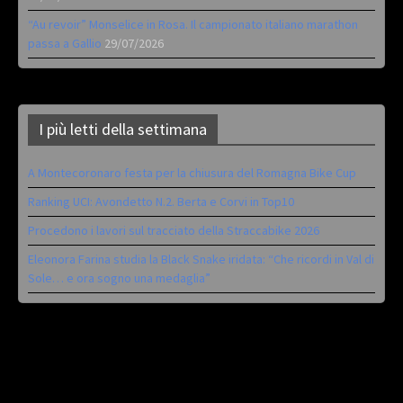
“Au revoir” Monselice in Rosa. Il campionato italiano marathon
passa a Gallio
29/07/2026
I più letti della settimana
A Montecoronaro festa per la chiusura del Romagna Bike Cup
Ranking UCI: Avondetto N.2. Berta e Corvi in Top10
Procedono i lavori sul tracciato della Straccabike 2026
Eleonora Farina studia la Black Snake iridata: “Che ricordi in Val di
Sole… e ora sogno una medaglia”