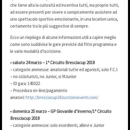
che tiene alta la curiosità ed incentiva tutti, ma proprio tutti,
ad essere presenti per vivere o sempicemente assistere ad
uno spettacolo sportivo emozionante, in una location unica,
certamente tra le più suggestive di sempre.
Ecco un riepilogo di alcune informazioni utili a capire meglio
come sono suddivise le gare previste dal fitto programma e
le varie modalità d’iscrizione.
• sabato 24 marzo – 1ª Circuito Bresciacup 2018
– categorie ammesse: amatoriali tutte ed agonisti, solo F.C.I.
– no cicloturisti, no Junior, si MJunior
– ID gara: 145022
– Procedura on-line/pagamento
amatori:
http://bresciacup18.iscrizioneventi.com/
• domenica 25 marzo – GP Giovanile d’Inverno/1ª Circuito
Bresciacup 2018
– categorie ammesse: solo esordienti, allievi e Junior