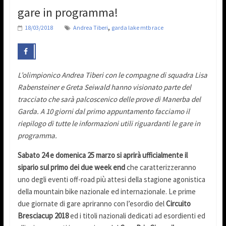
gare in programma!
,
18/03/2018
Andrea Tiberi
garda lake mtb race
L’olimpionico Andrea Tiberi con le compagne di squadra Lisa
Rabensteiner e Greta Seiwald hanno visionato parte del
tracciato che sarà palcoscenico delle prove di Manerba del
Garda. A 10 giorni dal primo appuntamento facciamo il
riepilogo di tutte le informazioni utili riguardanti le gare in
programma.
Sabato 24 e domenica 25 marzo si aprirà ufficialmente il
sipario sul primo dei due week end
che caratterizzeranno
uno degli eventi off-road più attesi della stagione agonistica
della mountain bike nazionale ed internazionale. Le prime
due giornate di gare apriranno con l’esordio del
Circuito
Bresciacup 2018
ed i titoli nazionali dedicati ad esordienti ed