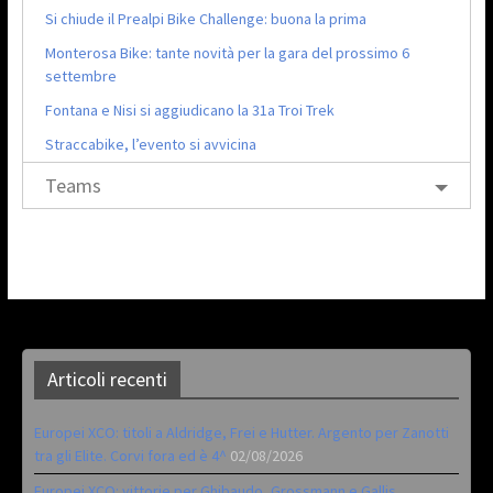
Si chiude il Prealpi Bike Challenge: buona la prima
Monterosa Bike: tante novità per la gara del prossimo 6
settembre
Fontana e Nisi si aggiudicano la 31a Troi Trek
Straccabike, l’evento si avvicina
Teams
Articoli recenti
Europei XCO: titoli a Aldridge, Frei e Hutter. Argento per Zanotti
tra gli Elite. Corvi fora ed è 4^
02/08/2026
Europei XCO: vittorie per Ghibaudo, Grossmann e Gallis.