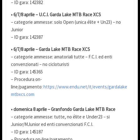
– ID gara: 142382
• 6/7/8 aprile – U.C.I. Garda Lake MTB Race XCS
– categorie ammesse: solo Open (unica élite + Un23) – no
Junior
– ID gara: 142387
• 6/7/8 aprile – Garda Lake MTB Race XCS
– categorie ammesse: amatoriali tutte – F.C.I. ed enti
convenzionati – no cicloturisti
– ID gara: 145365
– Procedura on-
line/pagamento:
https://www.endu.net/it/events/gardalake
mtbxcs.com
• domenica 8 aprile – Granfondo Garda Lake MTB Race
– categorie ammesse: tutte, no élite e Under23 – si
Junior/MJunior ed enti convenzionati F.C.I.
– ID gara: 145187
– Procedura on-line/pagamento