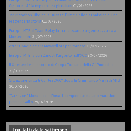
Signorelli 5^ la migliore tra gli italiani
01/08/2026
35ª Marathon Bike della Brianza: l’ultima sfida agonistica di una
leggendaria storia
01/08/2026
Europei MTB: il Team Relay firma il secondo argento azzurro a
Monteceneri
31/07/2026
Attenzione: Samara Maxwell sta per tornare
31/07/2026
Europei MTB: a Juri Zanotti l’argento nell’XCC
30/07/2026
Il 6 settembre l’esordio di Coppa Toscana della Gf Pinocchio
31/07/2026
Situazione circuiti Contest360° dopo la Gran Fondo Marradi MTB
30/07/2026
“Au revoir” Monselice in Rosa. Il campionato italiano marathon
passa a Gallio
29/07/2026
I più letti della settimana