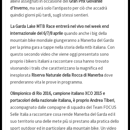
allievi assegnati in occasione del
Gran Prix Giovanile
d’Inverno
, ma sarà solo l’antipasto per ciò che accadrà
quindici giorni più tardi, sugli stessi sentieri.
La Garda Lake MTB Race entrerà nel vivo nel week end
internazionale del 6/7/8 aprile
quando anche i big della
mountain bike mondiale giungeranno a Manerba del Garda
per la prima gara a tappe nella storia della mtb italiana. Con
questo secondo video che viene oggi presentato sono
proprio i bikers italiani a raccontare cosa hanno trovato
visonando i trails che caratterizzano la magnifica ed
inesplorata
Riserva Naturale della Rocca di Manerba
dove
prenderanno vita le prove in programma.
Olimpionico di Rio 2016, campione italiano XCO 2015 e
portacolori della nazionale italiana, è proprio Andrea Tiberi
,
accompagnato dalle compagne di squadra del Team FOCUS
Selle Italia a raccontare cosa rende Manerba del Garda ed il
suo territorio una delle mete più si prestano alla pratica dello
sport outdoor ed in particolare alla mountain bike. Un video