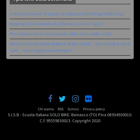
A Montecoronaro festa per la chiusura del Romagna Bike Cup
Ranking UCI: Avondetto N.2. Berta e Corvi in Top10
Procedono i lavori sul tracciato della Straccabike 2026
Eleonora Farina studia la Black Snake iridata: “Che ricordi in Val di
Sole… e ora sogno una medaglia”
Chi siamo
RSS
Scrivici
Privacy policy
S.I.S.B - Scuola Italiana SOLO BIKE. Beinasco (TO) P.Iva 08934930010.
C.f. 95559830013. Copyright 2020