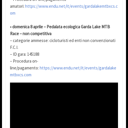
amatori:
https://www.endu.net/it/events/gardalakemtbxcs.c
om
• domenica 8 aprile – Pedalata ecologica Garda Lake MTB
Race – non competitiva
– categorie ammesse: cicloturisti ed enti non convenzionati
F.C.I.
– ID gara: 145188
– Procedura on-
line/pagamento:
https://www.endu.net/it/events/gardalake
mtbxcs.com