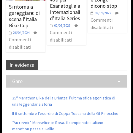
Esanatoglia a
dicono stop
Si ritorna a
Internazionali
gareggiare: di
02/09/2022
d’Italia Series
scena l’Italia
Commenti
Bike Cup
02/05/2023
disabilitati
Commenti
26/04/2024
Commenti
disabilitati
disabilitati
In evidenza
Gare
35ª Marathon Bike della Brianza: l’ultima sfida agonistica di
una leggendaria storia
Il 6 settembre l’esordio di Coppa Toscana della Gf Pinocchio
“Au revoir” Monselice in Rosa. Il campionato italiano
marathon passa a Gallio