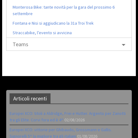
Monterosa Bike: tante novità per la gara del prossimo 6
settembre
Fontana e Nisi si aggiudicano la 31a Troi Trek
Straccabike, l’evento si avvicina
Teams
Articoli recenti
Europei XCO: titoli a Aldridge, Frei e Hutter. Argento per Zanotti
tra gli Elite. Corvi fora ed è 4^
02/08/2026
Europei XCO: vittorie per Ghibaudo, Grossmann e Gallis.
Signorelli 5^ la migliore tra gli italiani
01/08/2026