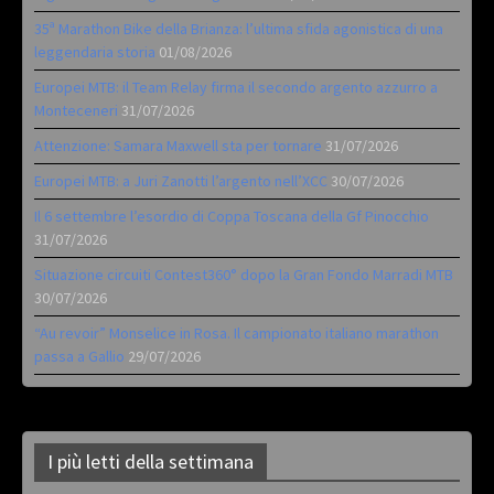
35ª Marathon Bike della Brianza: l’ultima sfida agonistica di una
leggendaria storia
01/08/2026
Europei MTB: il Team Relay firma il secondo argento azzurro a
Monteceneri
31/07/2026
Attenzione: Samara Maxwell sta per tornare
31/07/2026
Europei MTB: a Juri Zanotti l’argento nell’XCC
30/07/2026
Il 6 settembre l’esordio di Coppa Toscana della Gf Pinocchio
31/07/2026
Situazione circuiti Contest360° dopo la Gran Fondo Marradi MTB
30/07/2026
“Au revoir” Monselice in Rosa. Il campionato italiano marathon
passa a Gallio
29/07/2026
I più letti della settimana