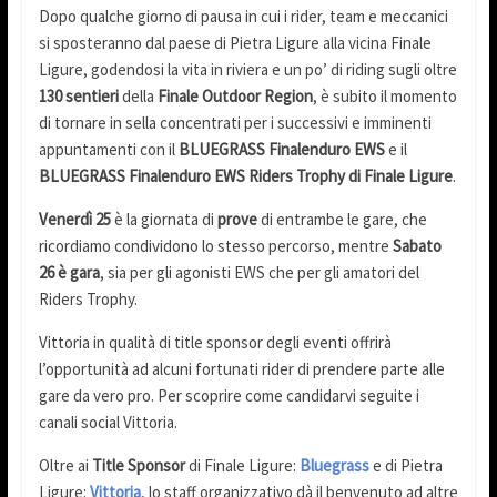
Dopo qualche giorno di pausa in cui i rider, team e meccanici
si sposteranno dal paese di Pietra Ligure alla vicina Finale
Ligure, godendosi la vita in riviera e un po’ di riding sugli oltre
130 sentieri
della
Finale Outdoor Region
, è subito il momento
di tornare in sella concentrati per i successivi e imminenti
appuntamenti con il
BLUEGRASS Finalenduro EWS
e il
BLUEGRASS Finalenduro EWS Riders Trophy di Finale Ligure
.
Venerdì 25
è la giornata di
prove
di entrambe le gare, che
ricordiamo condividono lo stesso percorso, mentre
Sabato
26 è gara
, sia per gli agonisti EWS che per gli amatori del
Riders Trophy.
Vittoria in qualità di title sponsor degli eventi offrirà
l’opportunità ad alcuni fortunati rider di prendere parte alle
gare da vero pro. Per scoprire come candidarvi seguite i
canali social Vittoria.
Oltre ai
Title Sponsor
di Finale Ligure:
Bluegrass
e di Pietra
Ligure:
Vittoria
, lo staff organizzativo dà il benvenuto ad altre