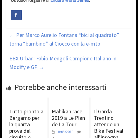
Outdoor Region
e di
Enduro World Series
.
←
Per Marco Aurelio Fontana “bici al quadrato”
torna “bambino” al Ciocco con la e-mtb
EBX Urban: Fabio Mengoli Campione Italiano in
Modify e GP
→
Potrebbe anche interessarti
Tutto pronto a
Mahikan race
Il Garda
Bergamo per
2019 a Le Plan
Trentino
la quarta
de La Tour
attende un
prova del
Bike Festival
10/03/2019
circuito e-
all’insegna