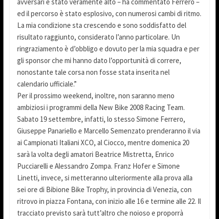
avversari è stato veramente alto – ha commentato Ferrero –
ed il percorso è stato esplosivo, con numerosi cambi di ritmo.
La mia condizione sta crescendo e sono soddisfatto del
risultato raggiunto, considerato l’anno particolare. Un
ringraziamento è d’obbligo e dovuto per la mia squadra e per
gli sponsor che mi hanno dato l’opportunità di correre,
nonostante tale corsa non fosse stata inserita nel
calendario ufficiale.”
Per il prossimo weekend, inoltre, non saranno meno
ambiziosi i programmi della New Bike 2008 Racing Team.
Sabato 19 settembre, infatti, lo stesso Simone Ferrero,
Giuseppe Panariello e Marcello Semenzato prenderanno il via
ai Campionati Italiani XCO, al Ciocco, mentre domenica 20
sarà la volta degli amatori Beatrice Mistretta, Enrico
Pucciarelli e Alessandro Zompa. Franz Hofer e Simone
Linetti, invece, si metteranno ulteriormente alla prova alla
sei ore di Bibione Bike Trophy, in provincia di Venezia, con
ritrovo in piazza Fontana, con inizio alle 16 e termine alle 22. Il
tracciato previsto sarà tutt’altro che noioso e proporrà