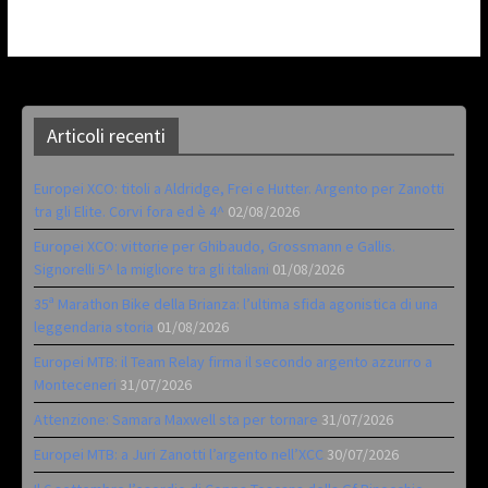
Articoli recenti
Europei XCO: titoli a Aldridge, Frei e Hutter. Argento per Zanotti
tra gli Elite. Corvi fora ed è 4^
02/08/2026
Europei XCO: vittorie per Ghibaudo, Grossmann e Gallis.
Signorelli 5^ la migliore tra gli italiani
01/08/2026
35ª Marathon Bike della Brianza: l’ultima sfida agonistica di una
leggendaria storia
01/08/2026
Europei MTB: il Team Relay firma il secondo argento azzurro a
Monteceneri
31/07/2026
Attenzione: Samara Maxwell sta per tornare
31/07/2026
Europei MTB: a Juri Zanotti l’argento nell’XCC
30/07/2026