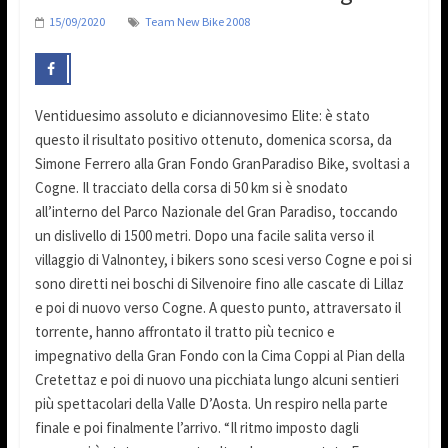
15/09/2020
Team New Bike 2008
Ventiduesimo assoluto e diciannovesimo Elite: è stato
questo il risultato positivo ottenuto, domenica scorsa, da
Simone Ferrero alla Gran Fondo GranParadiso Bike, svoltasi a
Cogne. Il tracciato della corsa di 50 km si è snodato
all’interno del Parco Nazionale del Gran Paradiso, toccando
un dislivello di 1500 metri. Dopo una facile salita verso il
villaggio di Valnontey, i bikers sono scesi verso Cogne e poi si
sono diretti nei boschi di Silvenoire fino alle cascate di Lillaz
e poi di nuovo verso Cogne. A questo punto, attraversato il
torrente, hanno affrontato il tratto più tecnico e
impegnativo della Gran Fondo con la Cima Coppi al Pian della
Cretettaz e poi di nuovo una picchiata lungo alcuni sentieri
più spettacolari della Valle D’Aosta. Un respiro nella parte
finale e poi finalmente l’arrivo. “Il ritmo imposto dagli