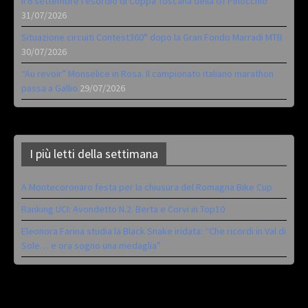
Il 6 settembre l’esordio di Coppa Toscana della Gf Pinocchio
31/07/2026
Situazione circuiti Contest360° dopo la Gran Fondo Marradi MTB
30/07/2026
“Au revoir” Monselice in Rosa. Il campionato italiano marathon
passa a Gallio
29/07/2026
I più letti della settimana
A Montecoronaro festa per la chiusura del Romagna Bike Cup
Ranking UCI: Avondetto N.2. Berta e Corvi in Top10
Eleonora Farina studia la Black Snake iridata: “Che ricordi in Val di
Sole… e ora sogno una medaglia”