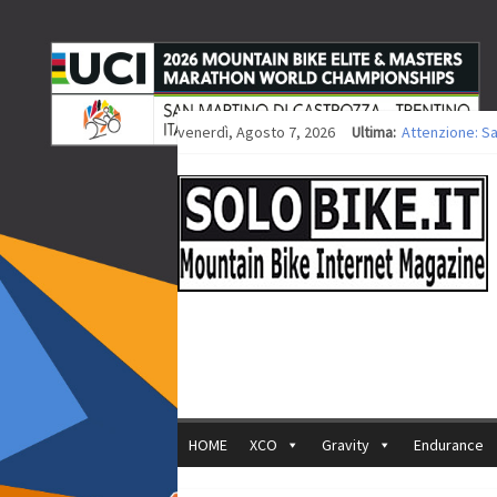
venerdì, Agosto 7, 2026
Ultima:
Attenzione: S
Europei XCO: ti
Europei XCO: vi
35ª Marathon B
Europei MTB: i
HOME
XCO
Gravity
Endurance