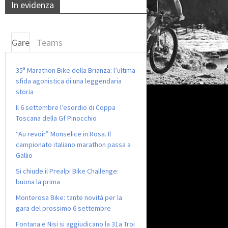
In evidenza
Gare
Teams
35ª Marathon Bike della Brianza: l’ultima
sfida agonistica di una leggendaria
storia
Il 6 settembre l’esordio di Coppa
Toscana della Gf Pinocchio
“Au revoir” Monselice in Rosa. Il
campionato italiano marathon passa a
Gallio
Si chiude il Prealpi Bike Challenge:
buona la prima
Monterosa Bike: tante novità per la
gara del prossimo 6 settembre
Fontana e Nisi si aggiudicano la 31a Troi