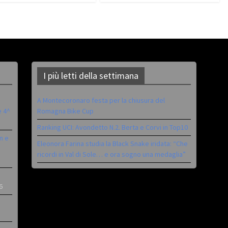
I più letti della settimana
A Montecoronaro festa per la chiusura del
è 4^
Romagna Bike Cup
Ranking UCI: Avondetto N.2. Berta e Corvi in Top10
n e
Eleonora Farina studia la Black Snake iridata: “Che
ricordi in Val di Sole… e ora sogno una medaglia”
6