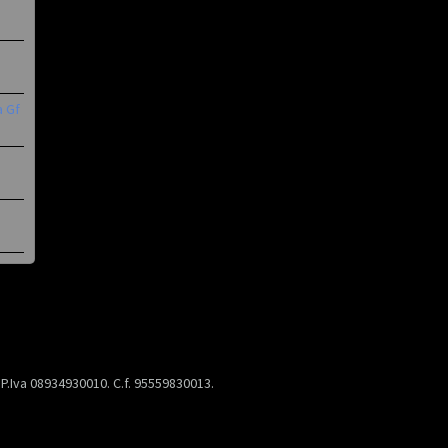
a Gf
) P.Iva 08934930010. C.f. 95559830013.