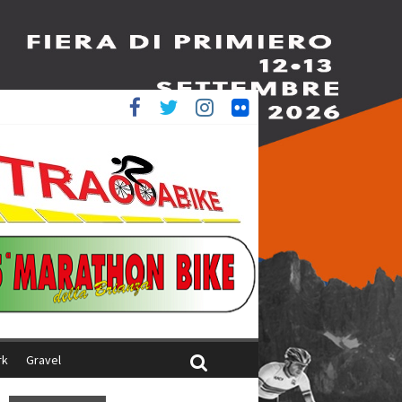
è 4^
iani
rk
Gravel