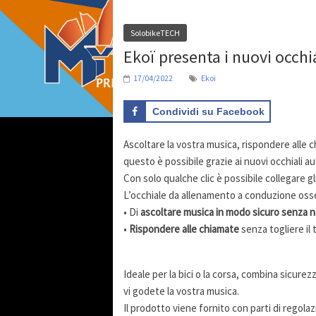
SolobikeTECH
Ekoï presenta i nuovi occhi
17/04/2022
Ekoi
Condividi su Facebook
Ascoltare la vostra musica, rispondere alle c
questo è possibile grazie ai nuovi occhiali a
Con solo qualche clic è possibile collegare gl
L’occhiale da allenamento a conduzione oss
• Di
ascoltare musica in modo sicuro senza n
•
Rispondere alle chiamate
senza togliere il 
Ideale per la bici o la corsa, combina sicur
vi godete la vostra musica.
Il prodotto viene fornito con parti di regola