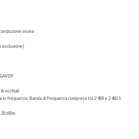
 a conduzione ossea
a occlusione)
/ GAVDP
di occhiali
osta in frequenza: Banda di frequenza compresa tra 2 400 e 2 483.5
a 20 dBm