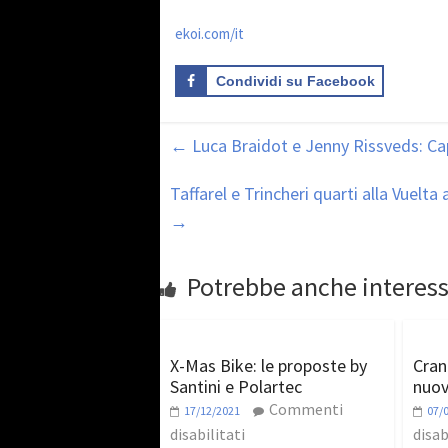
ekoi.com/it
Condividi su Facebook
←
Luca Braidot e Jenny Rissveds: Cap
Taffarel e Trincheri quarti alla Vuelta
→
Potrebbe anche interess
X-Mas Bike: le proposte by
Cran
Santini e Polartec
nuov
Commenti
17/12/2021
07/
disabilitati
disab