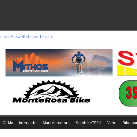
amara Maxwell sta per tornare
toli a Aldridge, Frei e Hutter. Argento per Zanotti tra gli Elite. Corvi fora ed 
ttorie per Ghibaudo, Grossmann e Gallis. Signorelli 5^ la migliore tra gli ital
ike della Brianza: l’ultima sfida agonistica di una leggendaria storia
l Team Relay firma il secondo argento azzurro a Monteceneri
Gf-Mx
Interviste
Market rumors
SolobikeTECH
Varie
Bike pa