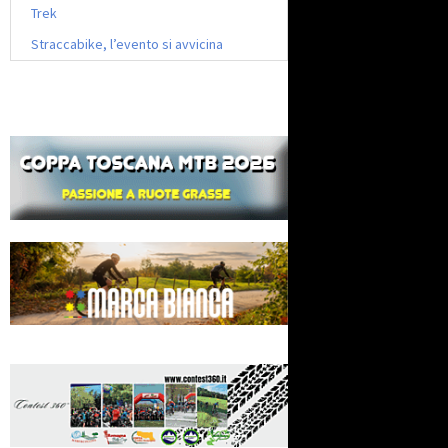
Trek
Straccabike, l’evento si avvicina