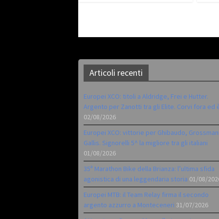
Articoli recenti
Europei XCO: titoli a Aldridge, Frei e Hutter.
Argento per Zanotti tra gli Elite. Corvi fora ed 
02/08/2026
Europei XCO: vittorie per Ghibaudo, Grossman
Gallis. Signorelli 5^ la migliore tra gli italiani
01/08/2026
35ª Marathon Bike della Brianza: l’ultima sfida
agonistica di una leggendaria storia
01/08/202
Europei MTB: il Team Relay firma il secondo
argento azzurro a Monteceneri
31/07/2026