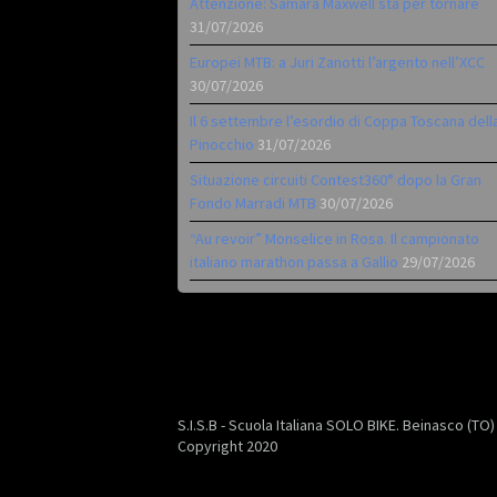
Attenzione: Samara Maxwell sta per tornare
31/07/2026
Europei MTB: a Juri Zanotti l’argento nell’XCC
30/07/2026
Il 6 settembre l’esordio di Coppa Toscana dell
Pinocchio
31/07/2026
Situazione circuiti Contest360° dopo la Gran
Fondo Marradi MTB
30/07/2026
“Au revoir” Monselice in Rosa. Il campionato
italiano marathon passa a Gallio
29/07/2026
S.I.S.B - Scuola Italiana SOLO BIKE. Beinasco (TO
Copyright 2020