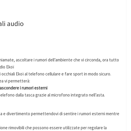
ali audio
hiamate, ascoltare i rumori dell’ambiente che vi circonda, ora tutto
udio Ekoï
i occhiali Ekoï al telefono cellulare e fare sport in modo sicuro.
ea vi permetterà:
ascondere i rumori esterni
telefono dalla tasca grazie al microfono integrato nell’asta.
ezza e divertimento permettendovi di sentire i rumori esterni mentre
zione rimovibili che possono essere utilizzate per regolare la