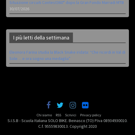
Situazione circuiti Contest360° dopo la Gran Fondo Marradi MTB
30/07/2026
I più letti della settimana
Eleonora Farina studia la Black Snake iridata: “Che ricordi in Val di
Sole… e ora sogno una medaglia”
Chi siamo
RSS
Scrivici
Privacy policy
S.I.S.B - Scuola Italiana SOLO BIKE. Beinasco (TO) P.Iva 08934930010.
C.f. 95559830013. Copyright 2020