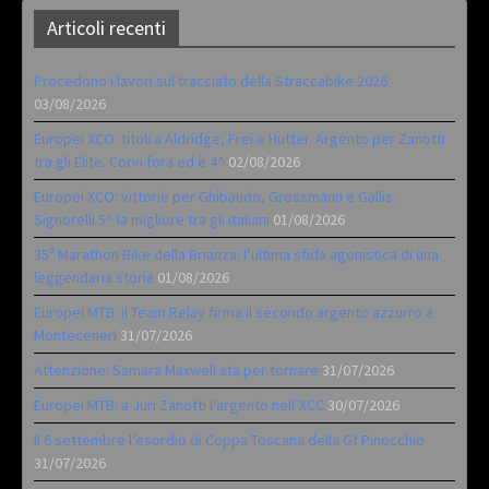
Articoli recenti
Procedono i lavori sul tracciato della Straccabike 2026
03/08/2026
Europei XCO: titoli a Aldridge, Frei e Hutter. Argento per Zanotti
tra gli Elite. Corvi fora ed è 4^
02/08/2026
Europei XCO: vittorie per Ghibaudo, Grossmann e Gallis.
Signorelli 5^ la migliore tra gli italiani
01/08/2026
35ª Marathon Bike della Brianza: l’ultima sfida agonistica di una
leggendaria storia
01/08/2026
Europei MTB: il Team Relay firma il secondo argento azzurro a
Monteceneri
31/07/2026
Attenzione: Samara Maxwell sta per tornare
31/07/2026
Europei MTB: a Juri Zanotti l’argento nell’XCC
30/07/2026
Il 6 settembre l’esordio di Coppa Toscana della Gf Pinocchio
31/07/2026