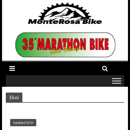
Ekoi
SolobikeTECH