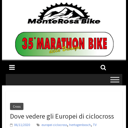
Cross
Dove vedere gli Europei di ciclocross
,
,
06/11/2020
europei ciclocross
hertogenbosch
TV