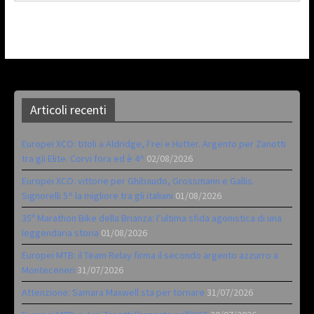
Articoli recenti
Europei XCO: titoli a Aldridge, Frei e Hutter. Argento per Zanotti
tra gli Elite. Corvi fora ed è 4^
02/08/2026
Europei XCO: vittorie per Ghibaudo, Grossmann e Gallis.
Signorelli 5^ la migliore tra gli italiani
01/08/2026
35ª Marathon Bike della Brianza: l’ultima sfida agonistica di una
leggendaria storia
01/08/2026
Europei MTB: il Team Relay firma il secondo argento azzurro a
Monteceneri
31/07/2026
Attenzione: Samara Maxwell sta per tornare
31/07/2026