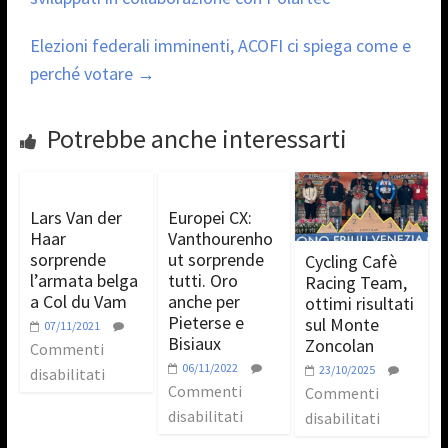
Elezioni federali imminenti, ACOFI ci spiega come e
perché votare
→
Potrebbe anche interessarti
Lars Van der
Europei CX:
Haar
Vanthourenho
sorprende
ut sorprende
Cycling Cafè
l’armata belga
tutti. Oro
Racing Team,
a Col du Vam
anche per
ottimi risultati
Pieterse e
sul Monte
07/11/2021
Bisiaux
Zoncolan
Commenti
06/11/2022
23/10/2025
disabilitati
Commenti
Commenti
disabilitati
disabilitati