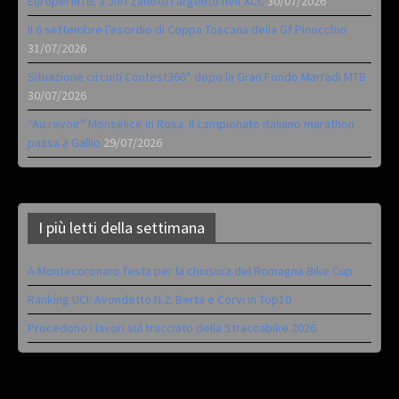
Europei MTB: a Juri Zanotti l’argento nell’XCC
30/07/2026
Il 6 settembre l’esordio di Coppa Toscana della Gf Pinocchio
31/07/2026
Situazione circuiti Contest360° dopo la Gran Fondo Marradi MTB
30/07/2026
“Au revoir” Monselice in Rosa. Il campionato italiano marathon
passa a Gallio
29/07/2026
I più letti della settimana
A Montecoronaro festa per la chiusura del Romagna Bike Cup
Ranking UCI: Avondetto N.2. Berta e Corvi in Top10
Procedono i lavori sul tracciato della Straccabike 2026