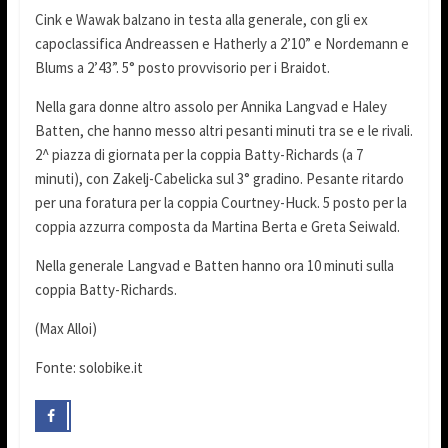
Cink e Wawak balzano in testa alla generale, con gli ex
capoclassifica Andreassen e Hatherly a 2’10” e Nordemann e
Blums a 2’43”. 5° posto provvisorio per i Braidot.
Nella gara donne altro assolo per Annika Langvad e Haley
Batten, che hanno messo altri pesanti minuti tra se e le rivali.
2^ piazza di giornata per la coppia Batty-Richards (a 7
minuti), con Zakelj-Cabelicka sul 3° gradino. Pesante ritardo
per una foratura per la coppia Courtney-Huck. 5 posto per la
coppia azzurra composta da Martina Berta e Greta Seiwald.
Nella generale Langvad e Batten hanno ora 10 minuti sulla
coppia Batty-Richards.
(Max Alloi)
Fonte: solobike.it