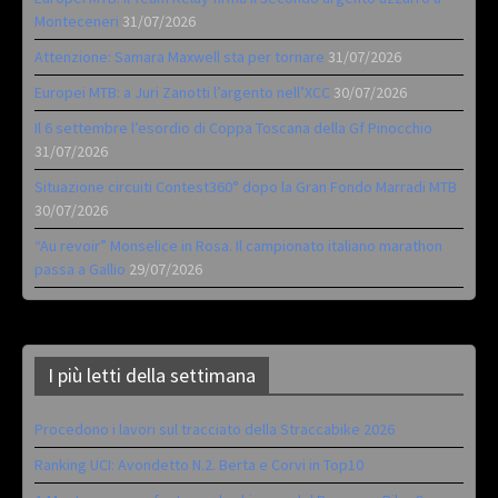
Monteceneri
31/07/2026
Attenzione: Samara Maxwell sta per tornare
31/07/2026
Europei MTB: a Juri Zanotti l’argento nell’XCC
30/07/2026
Il 6 settembre l’esordio di Coppa Toscana della Gf Pinocchio
31/07/2026
Situazione circuiti Contest360° dopo la Gran Fondo Marradi MTB
30/07/2026
“Au revoir” Monselice in Rosa. Il campionato italiano marathon
passa a Gallio
29/07/2026
I più letti della settimana
Procedono i lavori sul tracciato della Straccabike 2026
Ranking UCI: Avondetto N.2. Berta e Corvi in Top10