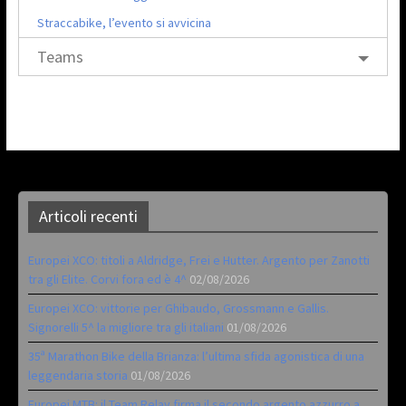
Straccabike, l’evento si avvicina
Teams
Articoli recenti
Europei XCO: titoli a Aldridge, Frei e Hutter. Argento per Zanotti
tra gli Elite. Corvi fora ed è 4^
02/08/2026
Europei XCO: vittorie per Ghibaudo, Grossmann e Gallis.
Signorelli 5^ la migliore tra gli italiani
01/08/2026
35ª Marathon Bike della Brianza: l’ultima sfida agonistica di una
leggendaria storia
01/08/2026
Europei MTB: il Team Relay firma il secondo argento azzurro a