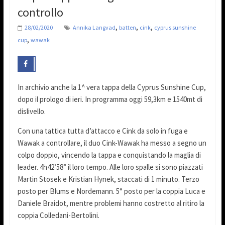
controllo
,
,
,
28/02/2020
Annika Langvad
batten
cink
cyprus sunshine
,
cup
wawak
In archivio anche la 1^ vera tappa della Cyprus Sunshine Cup,
dopo il prologo di ieri. In programma oggi 59,3km e 1540mt di
dislivello.
Con una tattica tutta d’attacco e Cink da solo in fuga e
Wawak a controllare, il duo Cink-Wawak ha messo a segno un
colpo doppio, vincendo la tappa e conquistando la maglia di
leader. 4h42’58” il loro tempo. Alle loro spalle si sono piazzati
Martin Stosek e Kristian Hynek, staccati di 1 minuto. Terzo
posto per Blums e Nordemann. 5° posto per la coppia Luca e
Daniele Braidot, mentre problemi hanno costretto al ritiro la
coppia Colledani-Bertolini.