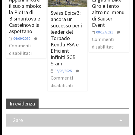
il suo simbolo:
Giro e tanto
la Pietra di
altro nel menu
Swiss Epic#3:
Bismantova e
di Sauser
ancora un
Castelnovo la
Event
successo per i
aspettano
leader del
08/12/2021
Torpado
04/09/2020
Commenti
Kenda FSA e
Commenti
disabilitati
Efficient
disabilitati
Infiniti SCB
Sram
15/08/2025
Commenti
disabilitati
In evidenza
Gare