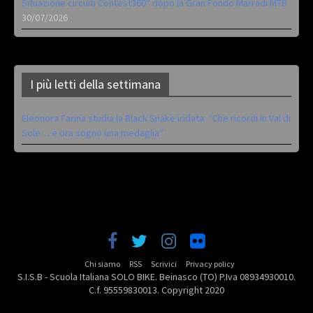
Situazione circuiti Contest360° dopo la Gran Fondo Marradi MTB
30/07/2026
I più letti della settimana
Eleonora Farina studia la Black Snake iridata: “Che ricordi in Val di
Sole… e ora sogno una medaglia”
Chi siamo
RSS
Scrivici
Privacy policy
S.I.S.B - Scuola Italiana SOLO BIKE. Beinasco (TO) P.Iva 08934930010.
C.f. 95559830013. Copyright 2020