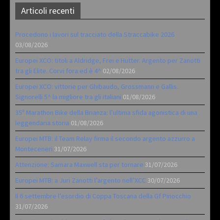
Articoli recenti
Procedono i lavori sul tracciato della Straccabike 2026
03/08/2026
Europei XCO: titoli a Aldridge, Frei e Hutter. Argento per Zanotti
tra gli Elite. Corvi fora ed è 4^
02/08/2026
Europei XCO: vittorie per Ghibaudo, Grossmann e Gallis.
Signorelli 5^ la migliore tra gli italiani
01/08/2026
35ª Marathon Bike della Brianza: l’ultima sfida agonistica di una
leggendaria storia
01/08/2026
Europei MTB: il Team Relay firma il secondo argento azzurro a
Monteceneri
31/07/2026
Attenzione: Samara Maxwell sta per tornare
31/07/2026
Europei MTB: a Juri Zanotti l’argento nell’XCC
30/07/2026
Il 6 settembre l’esordio di Coppa Toscana della Gf Pinocchio
31/07/2026