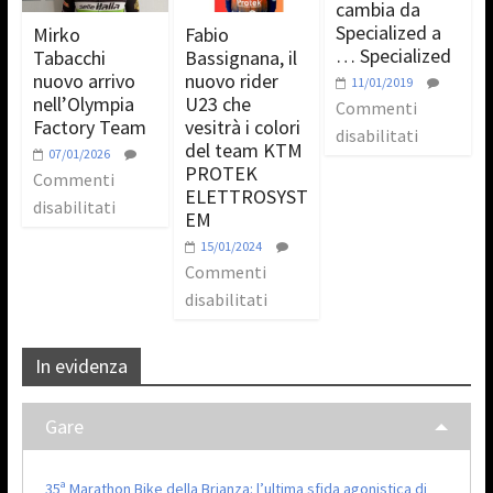
cambia da
Specialized a
Mirko
Fabio
… Specialized
Tabacchi
Bassignana, il
nuovo arrivo
nuovo rider
11/01/2019
nell’Olympia
U23 che
Commenti
Factory Team
vesitrà i colori
disabilitati
del team KTM
07/01/2026
PROTEK
Commenti
ELETTROSYST
disabilitati
EM
15/01/2024
Commenti
disabilitati
In evidenza
Gare
35ª Marathon Bike della Brianza: l’ultima sfida agonistica di