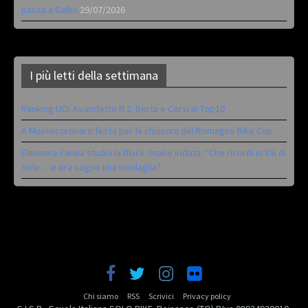
passa a Gallio
29/07/2026
I più letti della settimana
Ranking UCI: Avondetto N.2. Berta e Corvi in Top10
A Montecoronaro festa per la chiusura del Romagna Bike Cup
Eleonora Farina studia la Black Snake iridata: “Che ricordi in Val di
Sole… e ora sogno una medaglia”
Chi siamo
RSS
Scrivici
Privacy policy