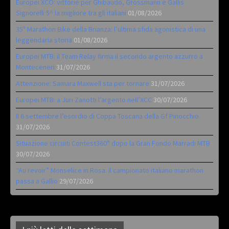
Europei XCO: vittorie per Ghibaudo, Grossmann e Gallis.
Signorelli 5^ la migliore tra gli italiani
01/08/2026
35ª Marathon Bike della Brianza: l’ultima sfida agonistica di una
leggendaria storia
01/08/2026
Europei MTB: il Team Relay firma il secondo argento azzurro a
Monteceneri
31/07/2026
Attenzione: Samara Maxwell sta per tornare
31/07/2026
Europei MTB: a Juri Zanotti l’argento nell’XCC
30/07/2026
Il 6 settembre l’esordio di Coppa Toscana della Gf Pinocchio
31/07/2026
Situazione circuiti Contest360° dopo la Gran Fondo Marradi MTB
30/07/2026
“Au revoir” Monselice in Rosa. Il campionato italiano marathon
passa a Gallio
29/07/2026