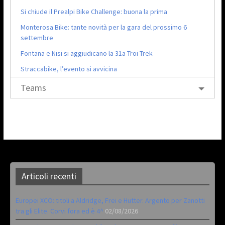
Si chiude il Prealpi Bike Challenge: buona la prima
Monterosa Bike: tante novità per la gara del prossimo 6
settembre
Fontana e Nisi si aggiudicano la 31a Troi Trek
Straccabike, l’evento si avvicina
Teams
Articoli recenti
Europei XCO: titoli a Aldridge, Frei e Hutter. Argento per Zanotti
tra gli Elite. Corvi fora ed è 4^
02/08/2026