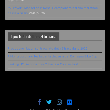
30/07/2026
“Au revoir” Monselice in Rosa. Il campionato italiano marathon
passa a Gallio
29/07/2026
I più letti della settimana
Procedono i lavori sul tracciato della Straccabike 2026
A Montecoronaro festa per la chiusura del Romagna Bike Cup
Ranking UCI: Avondetto N.2. Berta e Corvi in Top10