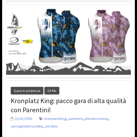
Gare in evidenza
Gf-Mx
Kronplatz King: pacco gara di alta qualità
con Parentini!
,
,
,
21/01/2026
kronplatzking
parentini
plandecorones
,
sanvigiliodimarebbe
windtex