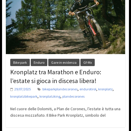
Bike park
Enduro
Gare in evidenza
Gf-Mx
Kronplatz tra Marathon e Enduro:
l’estate si gioca in discesa libera!
,
,
,
29/07/2025
bikeparkplandecorones
endurotirol
kronplatz
,
,
kronplatzbikepark
kronplatzking
plandecorones
Nel cuore delle Dolomiti, a Plan de Corones, l’estate è tutta una
discesa mozzafiato. Il Bike Park Kronplatz, simbolo del