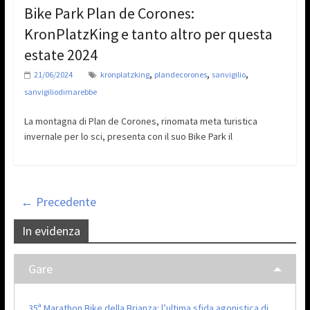
Bike Park Plan de Corones:
KronPlatzKing e tanto altro per questa
estate 2024
,
,
,
21/06/2024
kronplatzking
plandecorones
sanvigilio
sanvigiliodimarebbe
La montagna di Plan de Corones, rinomata meta turistica
invernale per lo sci, presenta con il suo Bike Park il
← Precedente
In evidenza
Gare
35ª Marathon Bike della Brianza: l’ultima sfida agonistica di