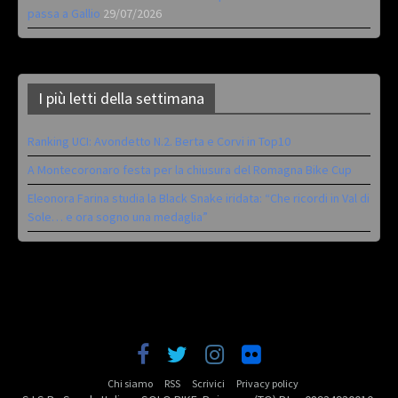
passa a Gallio
29/07/2026
I più letti della settimana
Ranking UCI: Avondetto N.2. Berta e Corvi in Top10
A Montecoronaro festa per la chiusura del Romagna Bike Cup
Eleonora Farina studia la Black Snake iridata: “Che ricordi in Val di
Sole… e ora sogno una medaglia”
Chi siamo
RSS
Scrivici
Privacy policy