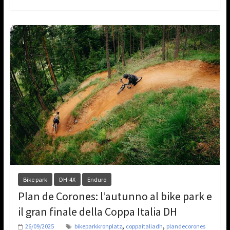
Bike park
DH-4X
Enduro
Plan de Corones: l’autunno al bike park e
il gran finale della Coppa Italia DH
,
,
26/09/2025
bikeparkkronplatz
coppaitaliadh
plandecorones