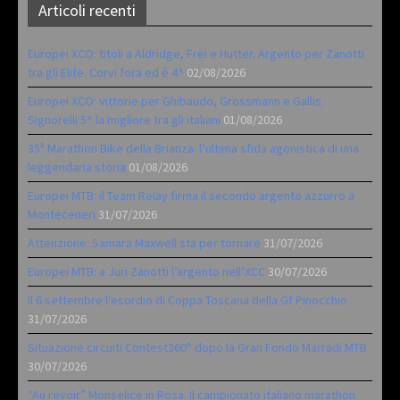
Articoli recenti
Europei XCO: titoli a Aldridge, Frei e Hutter. Argento per Zanotti
tra gli Elite. Corvi fora ed è 4^
02/08/2026
Europei XCO: vittorie per Ghibaudo, Grossmann e Gallis.
Signorelli 5^ la migliore tra gli italiani
01/08/2026
35ª Marathon Bike della Brianza: l’ultima sfida agonistica di una
leggendaria storia
01/08/2026
Europei MTB: il Team Relay firma il secondo argento azzurro a
Monteceneri
31/07/2026
Attenzione: Samara Maxwell sta per tornare
31/07/2026
Europei MTB: a Juri Zanotti l’argento nell’XCC
30/07/2026
Il 6 settembre l’esordio di Coppa Toscana della Gf Pinocchio
31/07/2026
Situazione circuiti Contest360° dopo la Gran Fondo Marradi MTB
30/07/2026
“Au revoir” Monselice in Rosa. Il campionato italiano marathon