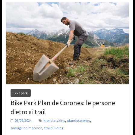
Bike park
Bike Park Plan de Corones: le persone
dietro ai trail
,
,
03/09/2024
kronplatzking
plandecorones
,
sanvigiliodimarebbe
trailbuilding