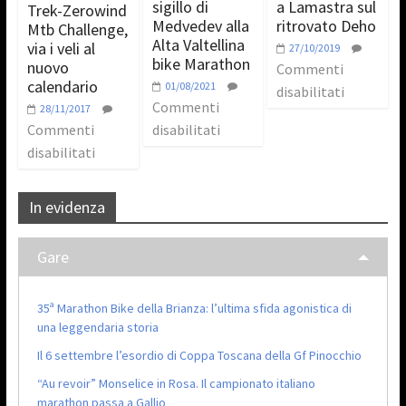
sigillo di
a Lamastra sul
Trek-Zerowind
Medvedev alla
ritrovato Deho
Mtb Challenge,
Alta Valtellina
via i veli al
27/10/2019
bike Marathon
nuovo
Commenti
calendario
01/08/2021
disabilitati
Commenti
28/11/2017
Commenti
disabilitati
disabilitati
In evidenza
Gare
35ª Marathon Bike della Brianza: l’ultima sfida agonistica di
una leggendaria storia
Il 6 settembre l’esordio di Coppa Toscana della Gf Pinocchio
“Au revoir” Monselice in Rosa. Il campionato italiano
marathon passa a Gallio