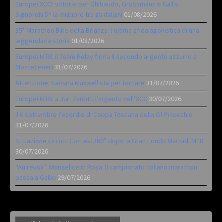
Europei XCO: vittorie per Ghibaudo, Grossmann e Gallis.
Signorelli 5^ la migliore tra gli italiani
01/08/2026
35ª Marathon Bike della Brianza: l’ultima sfida agonistica di una
leggendaria storia
01/08/2026
Europei MTB: il Team Relay firma il secondo argento azzurro a
Monteceneri
31/07/2026
Attenzione: Samara Maxwell sta per tornare
31/07/2026
Europei MTB: a Juri Zanotti l’argento nell’XCC
30/07/2026
Il 6 settembre l’esordio di Coppa Toscana della Gf Pinocchio
31/07/2026
Situazione circuiti Contest360° dopo la Gran Fondo Marradi MTB
30/07/2026
“Au revoir” Monselice in Rosa. Il campionato italiano marathon
passa a Gallio
29/07/2026