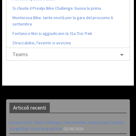
Si chiude il Prealpi Bike Challenge: buona la prima
Monterosa Bike: tante novità per la gara del prossimo 6
settembre
Fontana e Nisi si aggiudicano la 31a Troi Trek
Straccabike, l’evento si avvicina
Teams
Articoli recenti
Europei XCO: titoli a Aldridge, Frei e Hutter. Argento per Zanotti
tra gli Elite. Corvi fora ed è 4^
02/08/2026