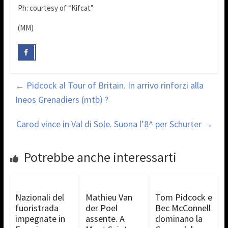
Ph: courtesy of “Kifcat”
(MM)
←
Pidcock al Tour of Britain. In arrivo rinforzi alla
Ineos Grenadiers (mtb) ?
Carod vince in Val di Sole. Suona l’8^ per Schurter
→
Potrebbe anche interessarti
Nazionali del
Mathieu Van
Tom Pidcock e
fuoristrada
der Poel
Bec McConnell
impegnate in
assente. A
dominano la