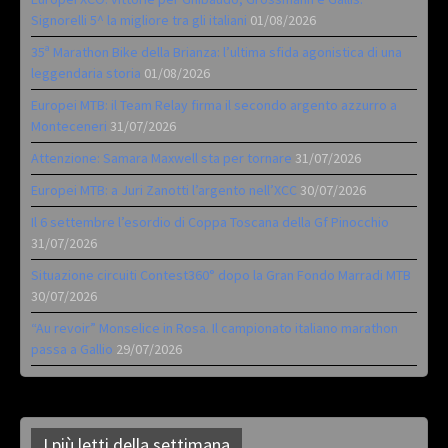
Signorelli 5^ la migliore tra gli italiani
01/08/2026
35ª Marathon Bike della Brianza: l’ultima sfida agonistica di una
leggendaria storia
01/08/2026
Europei MTB: il Team Relay firma il secondo argento azzurro a
Monteceneri
31/07/2026
Attenzione: Samara Maxwell sta per tornare
31/07/2026
Europei MTB: a Juri Zanotti l’argento nell’XCC
30/07/2026
Il 6 settembre l’esordio di Coppa Toscana della Gf Pinocchio
31/07/2026
Situazione circuiti Contest360° dopo la Gran Fondo Marradi MTB
30/07/2026
“Au revoir” Monselice in Rosa. Il campionato italiano marathon
passa a Gallio
29/07/2026
I più letti della settimana