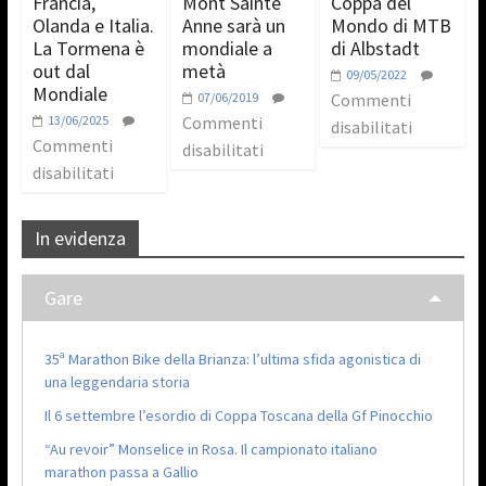
Francia,
Mont Sainte
Coppa del
Olanda e Italia.
Anne sarà un
Mondo di MTB
La Tormena è
mondiale a
di Albstadt
out dal
metà
09/05/2022
Mondiale
07/06/2019
Commenti
13/06/2025
Commenti
disabilitati
Commenti
disabilitati
disabilitati
In evidenza
Gare
35ª Marathon Bike della Brianza: l’ultima sfida agonistica di
una leggendaria storia
Il 6 settembre l’esordio di Coppa Toscana della Gf Pinocchio
“Au revoir” Monselice in Rosa. Il campionato italiano
marathon passa a Gallio