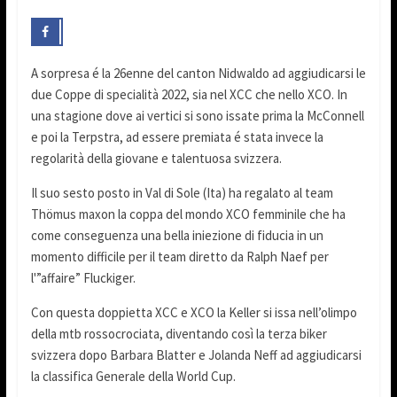
A sorpresa é la 26enne del canton Nidwaldo ad aggiudicarsi le
due Coppe di specialità 2022, sia nel XCC che nello XCO. In
una stagione dove ai vertici si sono issate prima la McConnell
e poi la Terpstra, ad essere premiata é stata invece la
regolarità della giovane e talentuosa svizzera.
Il suo sesto posto in Val di Sole (Ita) ha regalato al team
Thömus maxon la coppa del mondo XCO femminile che ha
come conseguenza una bella iniezione di fiducia in un
momento difficile per il team diretto da Ralph Naef per
l'”affaire” Fluckiger.
Con questa doppietta XCC e XCO la Keller si issa nell’olimpo
della mtb rossocrociata, diventando così la terza biker
svizzera dopo Barbara Blatter e Jolanda Neff ad aggiudicarsi
la classifica Generale della World Cup.