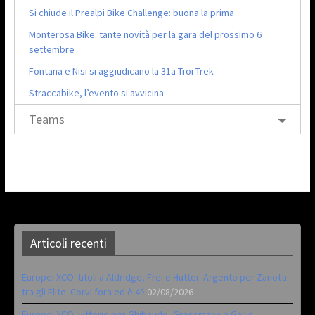
Si chiude il Prealpi Bike Challenge: buona la prima
Monterosa Bike: tante novità per la gara del prossimo 6
settembre
Fontana e Nisi si aggiudicano la 31a Troi Trek
Straccabike, l’evento si avvicina
Teams
Articoli recenti
Europei XCO: titoli a Aldridge, Frei e Hutter. Argento per Zanotti
tra gli Elite. Corvi fora ed è 4^
02/08/2026
Europei XCO: vittorie per Ghibaudo, Grossmann e Gallis.