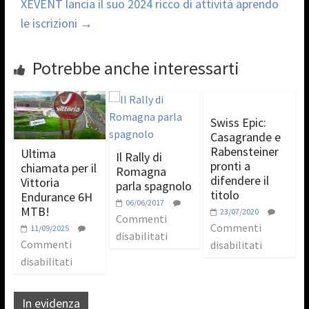
XEVENT lancia il suo 2024 ricco di attività aprendo
le iscrizioni
→
Potrebbe anche interessarti
Swiss Epic:
Casagrande e
Rabensteiner
Ultima
Il Rally di
pronti a
chiamata per il
Romagna
difendere il
Vittoria
parla spagnolo
titolo
Endurance 6H
06/06/2017
MTB!
23/07/2020
Commenti
Commenti
11/09/2025
disabilitati
Commenti
disabilitati
disabilitati
In evidenza