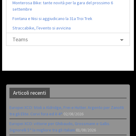
Monterosa Bike: tante novità per la gara del prossimo 6
settembre
Fontana e Nisi si aggiudicano la 31a Troi Trek
Straccabike, l’evento si avvicina
Teams
Articoli recenti
Europei XCO: titoli a Aldridge, Frei e Hutter. Argento per Zanotti
tra gli Elite. Corvi fora ed è 4^
02/08/2026
Europei XCO: vittorie per Ghibaudo, Grossmann e Gallis.
Signorelli 5^ la migliore tra gli italiani
01/08/2026