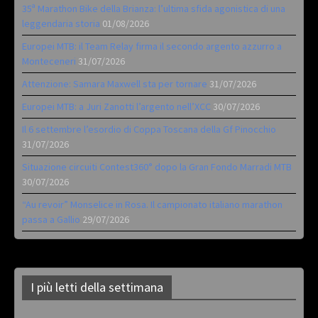
35ª Marathon Bike della Brianza: l’ultima sfida agonistica di una
leggendaria storia
01/08/2026
Europei MTB: il Team Relay firma il secondo argento azzurro a
Monteceneri
31/07/2026
Attenzione: Samara Maxwell sta per tornare
31/07/2026
Europei MTB: a Juri Zanotti l’argento nell’XCC
30/07/2026
Il 6 settembre l’esordio di Coppa Toscana della Gf Pinocchio
31/07/2026
Situazione circuiti Contest360° dopo la Gran Fondo Marradi MTB
30/07/2026
“Au revoir” Monselice in Rosa. Il campionato italiano marathon
passa a Gallio
29/07/2026
I più letti della settimana