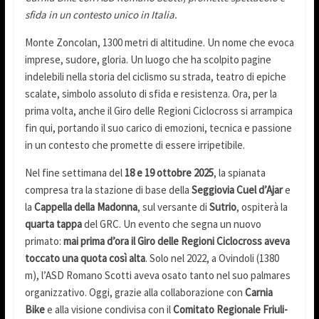
sfida in un contesto unico in Italia.
Monte Zoncolan, 1300 metri di altitudine. Un nome che evoca
imprese, sudore, gloria. Un luogo che ha scolpito pagine
indelebili nella storia del ciclismo su strada, teatro di epiche
scalate, simbolo assoluto di sfida e resistenza. Ora, per la
prima volta, anche il Giro delle Regioni Ciclocross si arrampica
fin qui, portando il suo carico di emozioni, tecnica e passione
in un contesto che promette di essere irripetibile.
Nel fine settimana del
18 e 19 ottobre 2025
, la spianata
compresa tra la stazione di base della
Seggiovia Cuel d’Ajar
e
la
Cappella della Madonna
, sul versante di
Sutrio
, ospiterà la
quarta tappa
del GRC. Un evento che segna un nuovo
primato:
mai prima d’ora il Giro delle Regioni Ciclocross aveva
toccato una quota così alta
. Solo nel 2022, a Ovindoli (1380
m), l’ASD Romano Scotti aveva osato tanto nel suo palmares
organizzativo. Oggi, grazie alla collaborazione con
Carnia
Bike
e alla visione condivisa con il
Comitato Regionale Friuli-