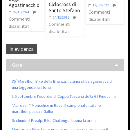
Ciclocross di
Agostinacchio
11/12/2022
Santo Stefano
Commenti
03/11/2024
24/12/2021
Commenti
disabilitati
Commenti
disabilitati
disabilitati
In evidenza
Gare
35ª Marathon Bike della Brianza: l’ultima sfida agonistica di
una leggendaria storia
Il 6 settembre l’esordio di Coppa Toscana della Gf Pinocchio
“Au revoir” Monselice in Rosa. Il campionato italiano
marathon passa a Gallio
Si chiude il Prealpi Bike Challenge: buona la prima
Monterosa Bike: tante novità per la gara del prossimo 6