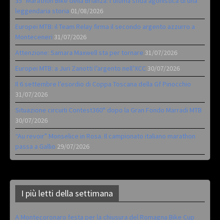
35ª Marathon Bike della Brianza: l’ultima sfida agonistica di una
leggendaria storia
01/08/2026
Europei MTB: il Team Relay firma il secondo argento azzurro a
Monteceneri
31/07/2026
Attenzione: Samara Maxwell sta per tornare
31/07/2026
Europei MTB: a Juri Zanotti l’argento nell’XCC
30/07/2026
Il 6 settembre l’esordio di Coppa Toscana della Gf Pinocchio
31/07/2026
Situazione circuiti Contest360° dopo la Gran Fondo Marradi MTB
30/07/2026
“Au revoir” Monselice in Rosa. Il campionato italiano marathon
passa a Gallio
29/07/2026
I più letti della settimana
A Montecoronaro festa per la chiusura del Romagna Bike Cup