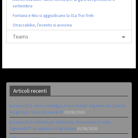
settembre
Fontana e Nisi si aggiudicano la 31a Troi Trek
Straccabike, l’evento si avvicina
Teams
Articoli recenti
Europei XCO: titoli a Aldridge, Frei e Hutter. Argento per Zanotti
tra gli Elite. Corvi fora ed è 4^
02/08/2026
Europei XCO: vittorie per Ghibaudo, Grossmann e Gallis.
Signorelli 5^ la migliore tra gli italiani
01/08/2026