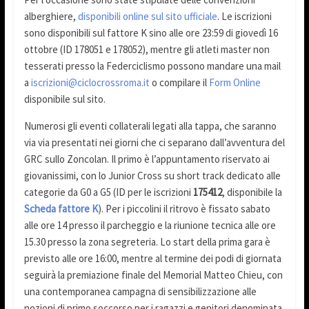
alberghiere,
disponibili online sul sito ufficiale
. Le iscrizioni
sono disponibili sul fattore K sino alle ore 23:59 di giovedì 16
ottobre (ID 178051 e 178052), mentre gli atleti master non
tesserati presso la Federciclismo possono mandare una mail
a
iscrizioni@ciclocrossroma.it
o compilare il
Form Online
disponibile sul sito.
Numerosi gli eventi collaterali legati alla tappa, che saranno
via via presentati nei giorni che ci separano dall’avventura del
GRC sullo Zoncolan. Il primo è l’appuntamento riservato ai
giovanissimi, con lo Junior Cross su short track dedicato alle
categorie da G0 a G5 (ID per le iscrizioni
175412
, disponibile la
Scheda fattore K
). Per i piccolini il ritrovo è fissato sabato
alle ore 14 presso il parcheggio e la riunione tecnica alle ore
15.30 presso la zona segreteria. Lo start della prima gara è
previsto alle ore 16:00, mentre al termine dei podi di giornata
seguirà la premiazione finale del Memorial Matteo Chieu, con
una contemporanea campagna di sensibilizzazione alle
nozioni di primo soccorso per i ragazzi e genitori denominata