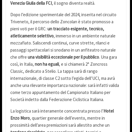
Venezia Giulia della FCI
, il sogno diventa realtà.
Dopo l’edizione sperimentale del 2024, inserita nel circuito
Triveneto, il percorso dello Zoncolan è stato promosso a
pieni voti per il GRC:
un tracciato esigente, tecnico,
atleticamente selettivo
, immerso in un ambiente naturale
mozzafiato. Saliscendi continui, curve strette, rilanci e
passaggi spettacolari si snodano in un anfiteatro naturale
che offre
una visibilità eccezionale per il pubblico
. Una gara
così, in Italia,
non ha eguali
, e si chiamerà 2° Zoncross
Classic, dedicato a Stelio. La tappa sarà di rango
internazionale, di classe C2 sotto l’egida dell’UCI, ma avrà
anche una rilevante importanza nazionale: sarà infatti valida
come terzo appuntamento del Campionato Italiano per
Società indetto dalla Federazione Ciclistica Italiana.
La logistica sarà interamente concentrata presso l’
Hotel
Enzo Moro
, quartier generale dell’evento, mentre in
prossimità dell’area premiazioni sarà allestito anche un