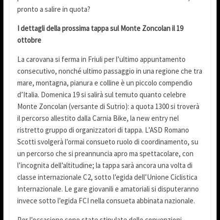
pronto a salire in quota?
I dettagli della prossima tappa sul Monte Zoncolan il 19
ottobre
La carovana si ferma in Friuli per l’ultimo appuntamento
consecutivo, nonché ultimo passaggio in una regione che tra
mare, montagna, pianura e colline è un piccolo compendio
d’Italia. Domenica 19 si salirà sul temuto quanto celebre
Monte Zoncolan (versante di Sutrio): a quota 1300 si troverà
il percorso allestito dalla Carnia Bike, la new entry nel
ristretto gruppo di organizzatori di tappa. L’ASD Romano
Scotti svolgerà l’ormai consueto ruolo di coordinamento, su
un percorso che si preannuncia apro ma spettacolare, con
l’incognita dell’altitudine; la tappa sarà ancora una volta di
classe internazionale C2, sotto l’egida dell’Unione Ciclistica
Internazionale. Le gare giovanili e amatoriali si disputeranno
invece sotto l’egida FCI nella consueta abbinata nazionale.
Per l’occasione sono state stipulate delle convenzioni