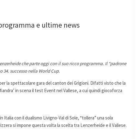
 programma e ultime news
Lenzerheide che parte oggi con il suo ricco programma.
Il “padrone
uo 34. successo nella World Cup.
r la spettacolare gara del canton dei Grigioni. Difatti visto che la
4 andra’ in scena il test Event nel Vallese, a cui quindi giocoforza
n Italia con il dualismo Livigno-Val di Sole, “tollera” una sola
izzera si impone questa volta la scelta tra Lenzerheide e il Vallese.