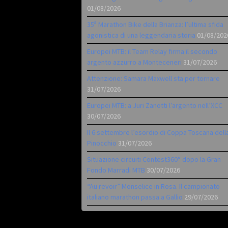
01/08/2026
35ª Marathon Bike della Brianza: l’ultima sfida
agonistica di una leggendaria storia
01/08/202
Europei MTB: il Team Relay firma il secondo
argento azzurro a Monteceneri
31/07/2026
Attenzione: Samara Maxwell sta per tornare
31/07/2026
Europei MTB: a Juri Zanotti l’argento nell’XCC
30/07/2026
Il 6 settembre l’esordio di Coppa Toscana dell
Pinocchio
31/07/2026
Situazione circuiti Contest360° dopo la Gran
Fondo Marradi MTB
30/07/2026
“Au revoir” Monselice in Rosa. Il campionato
italiano marathon passa a Gallio
29/07/2026