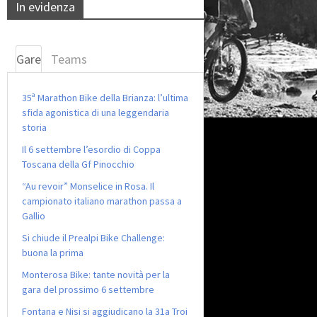
In evidenza
Gare
Teams
35ª Marathon Bike della Brianza: l’ultima
sfida agonistica di una leggendaria
storia
Il 6 settembre l’esordio di Coppa
Toscana della Gf Pinocchio
“Au revoir” Monselice in Rosa. Il
campionato italiano marathon passa a
Gallio
Si chiude il Prealpi Bike Challenge:
buona la prima
Monterosa Bike: tante novità per la
gara del prossimo 6 settembre
Fontana e Nisi si aggiudicano la 31a Troi