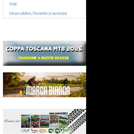
Trek
Straccabike, l’evento si avvicina