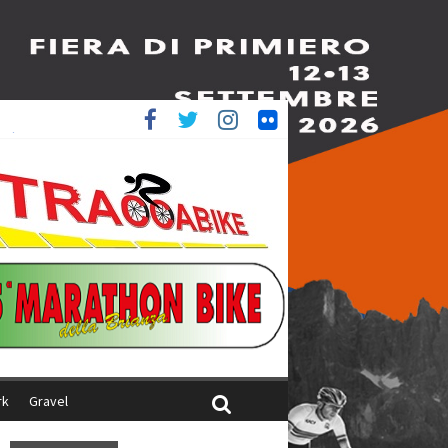
è 4^
ani
rk
Gravel