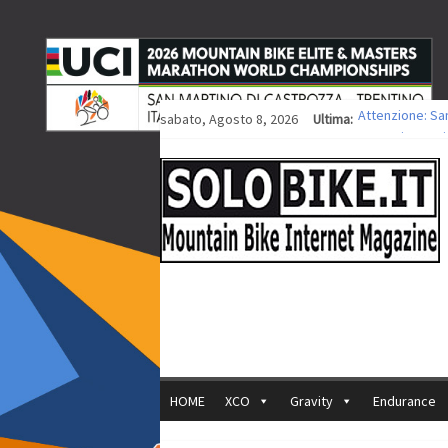
sabato, Agosto 8, 2026
Ultima:
Attenzione: Sa
Europei XCO: tit
Europei XCO: vit
35ª Marathon Bi
Europei MTB: i
HOME
XCO
Gravity
Endurance