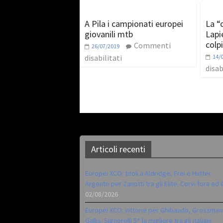
A Pila i campionati europei
La “
giovanili mtb
Lapi
colp
Commenti
26/07/2019
disabilitati
14/
disab
Articoli recenti
Europei XCO: titoli a Aldridge, Frei e Hutter.
Argento per Zanotti tra gli Elite. Corvi fora ed 
02/08/2026
Europei XCO: vittorie per Ghibaudo, Grossman
Gallis. Signorelli 5^ la migliore tra gli italiani