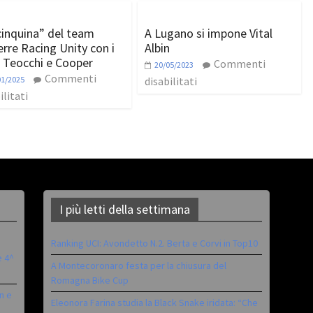
cinquina” del team
A Lugano si impone Vital
erre Racing Unity con i
Albin
i Teocchi e Cooper
Commenti
20/05/2023
Commenti
01/2025
disabilitati
ilitati
I più letti della settimana
Ranking UCI: Avondetto N.2. Berta e Corvi in Top10
è 4^
A Montecoronaro festa per la chiusura del
Romagna Bike Cup
n e
Eleonora Farina studia la Black Snake iridata: “Che