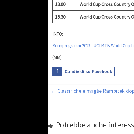
13.00
World Cup Cross Country O
15.30
World Cup Cross Country O
INFO:
Rennprogramm 2023 | UCI MTB World Cup L
(MM)
Condividi su Facebook
←
Classifiche e maglie Rampitek do
Potrebbe anche interess