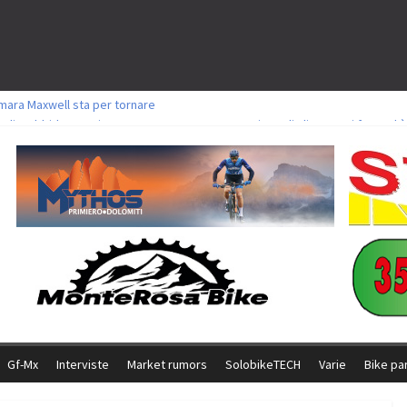
mara Maxwell sta per tornare
oli a Aldridge, Frei e Hutter. Argento per Zanotti tra gli Elite. Corvi fora ed 
torie per Ghibaudo, Grossmann e Gallis. Signorelli 5^ la migliore tra gli itali
ke della Brianza: l’ultima sfida agonistica di una leggendaria storia
l Team Relay firma il secondo argento azzurro a Monteceneri
Gf-Mx
Interviste
Market rumors
SolobikeTECH
Varie
Bike pa