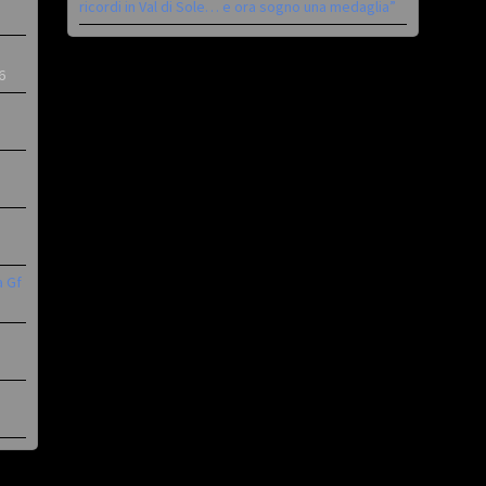
ricordi in Val di Sole… e ora sogno una medaglia”
6
a Gf