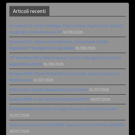
Articoli recenti
Europei XCO: titoli a Aldridge, Frei e Hutter. Argento per Zanotti
tra gli Elite. Corvi fora ed è 4^
02/08/2026
Europei XCO: vittorie per Ghibaudo, Grossmann e Gallis.
Signorelli 5^ la migliore tra gli italiani
01/08/2026
35ª Marathon Bike della Brianza: l’ultima sfida agonistica di una
leggendaria storia
01/08/2026
Europei MTB: il Team Relay firma il secondo argento azzurro a
Monteceneri
31/07/2026
Attenzione: Samara Maxwell sta per tornare
31/07/2026
Europei MTB: a Juri Zanotti l’argento nell’XCC
30/07/2026
Il 6 settembre l’esordio di Coppa Toscana della Gf Pinocchio
31/07/2026
Situazione circuiti Contest360° dopo la Gran Fondo Marradi MTB
30/07/2026