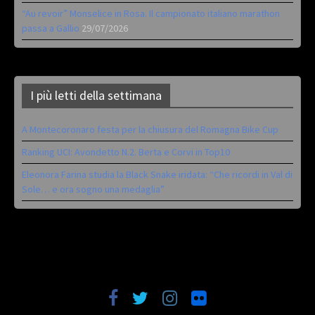
“Au revoir” Monselice in Rosa. Il campionato italiano marathon
passa a Gallio
29/07/2026
I più letti della settimana
A Montecoronaro festa per la chiusura del Romagna Bike Cup
Ranking UCI: Avondetto N.2. Berta e Corvi in Top10
Eleonora Farina studia la Black Snake iridata: “Che ricordi in Val di
Sole… e ora sogno una medaglia”