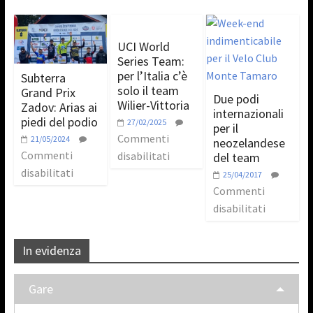
UCI World
Series Team:
per l’Italia c’è
Subterra
solo il team
Grand Prix
Due podi
Wilier-Vittoria
Zadov: Arias ai
internazionali
piedi del podio
27/02/2025
per il
Commenti
21/05/2024
neozelandese
Commenti
disabilitati
del team
disabilitati
25/04/2017
Commenti
disabilitati
In evidenza
Gare