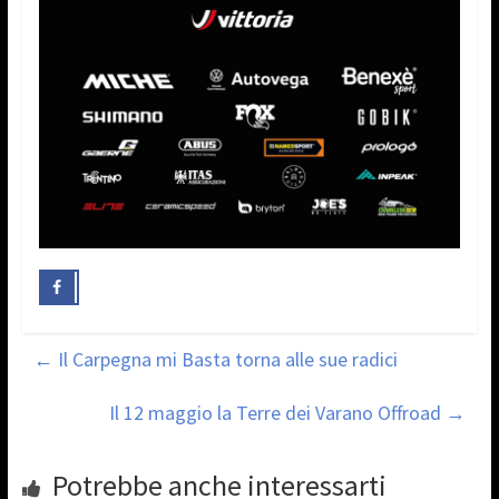
←
Il Carpegna mi Basta torna alle sue radici
Il 12 maggio la Terre dei Varano Offroad
→
Potrebbe anche interessarti