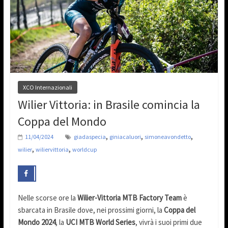
XCO Internazionali
Wilier Vittoria: in Brasile comincia la
Coppa del Mondo
,
,
,
11/04/2024
giadaspecia
giniacaluori
simoneavondetto
,
,
wilier
wiliervittoria
worldcup
Nelle scorse ore la
Wilier-Vittoria MTB Factory Team
è
sbarcata in Brasile dove, nei prossimi giorni, la
Coppa del
Mondo 2024
, la
UCI MTB World Series
, vivrà i suoi primi due