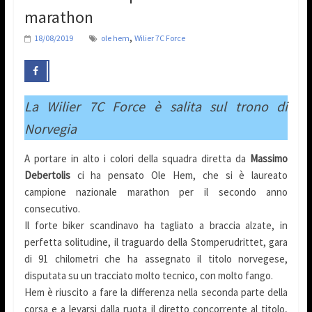
marathon
,
18/08/2019
ole hem
Wilier 7C Force
La Wilier 7C Force è salita sul trono di
Norvegia
A portare in alto i colori della squadra diretta da
Massimo
Debertolis
ci ha pensato Ole Hem, che si è laureato
campione nazionale marathon per il secondo anno
consecutivo.
Il forte biker scandinavo ha tagliato a braccia alzate, in
perfetta solitudine, il traguardo della Stomperudrittet, gara
di 91 chilometri che ha assegnato il titolo norvegese,
disputata su un tracciato molto tecnico, con molto fango.
Hem è riuscito a fare la differenza nella seconda parte della
corsa e a levarsi dalla ruota il diretto concorrente al titolo,