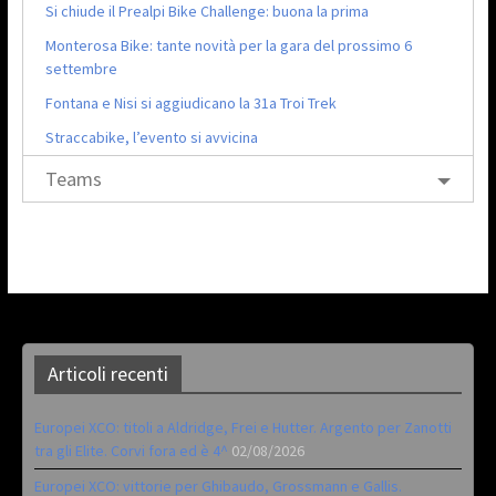
Si chiude il Prealpi Bike Challenge: buona la prima
Monterosa Bike: tante novità per la gara del prossimo 6
settembre
Fontana e Nisi si aggiudicano la 31a Troi Trek
Straccabike, l’evento si avvicina
Teams
Articoli recenti
Europei XCO: titoli a Aldridge, Frei e Hutter. Argento per Zanotti
tra gli Elite. Corvi fora ed è 4^
02/08/2026
Europei XCO: vittorie per Ghibaudo, Grossmann e Gallis.