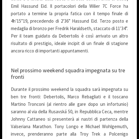
Emil Hassund Eid. Il portacolori della Wilier 7C Force ha
portato a termine la propria fatica con il tempo finale di
4h’15”19, precedendo di 2’36” Hassund Eid. Terzo posto e
medaglia di bronzo per Fredrik Haraldseth, staccato di 11’34”.
Per il team guidato da Debertolis è così arrivato un altro
risultato di prestigio, ideale incipit di un finale di stagione
ancora ricco di importanti appuntamenti.
Nel prossimo weekend squadra impegnata su tre
fronti
Durante il prossimo weekend la squadra sarà impegnata su
ben tre fronti: Debertolis, Marco Rebagliati e il toscano
Martino Tronconi (al rientro alle gare dopo un infortunio)
saranno al via della Rusavská 50, in Repubblica Ceca, mentre
Johnny Cattaneo si presenterà ai nastri di partenza della
Valseriana Marathon. Tony Longo e Michael Wohlgemuth,
invece, prenderanno parte alla Troy Trek a Polcenigo