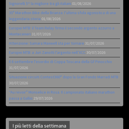
Signorelli 5^ la migliore tra gli italiani
01/08/2026
35ª Marathon Bike della Brianza: l’ultima sfida agonistica di una
leggendaria storia
01/08/2026
Europei MTB: il Team Relay firma il secondo argento azzurro a
Monteceneri
31/07/2026
Attenzione: Samara Maxwell sta per tornare
31/07/2026
Europei MTB: a Juri Zanotti l’argento nell’XCC
30/07/2026
Il 6 settembre l’esordio di Coppa Toscana della Gf Pinocchio
31/07/2026
Situazione circuiti Contest360° dopo la Gran Fondo Marradi MTB
30/07/2026
“Au revoir” Monselice in Rosa. Il campionato italiano marathon
passa a Gallio
29/07/2026
I più letti della settimana