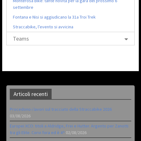
Monterosa Bike: tante novità per la gara del prossimo 6
settembre
Fontana e Nisi si aggiudicano la 31a Troi Trek
Straccabike, l’evento si avvicina
Teams
Articoli recenti
Procedono i lavori sul tracciato della Straccabike 2026
03/08/2026
Europei XCO: titoli a Aldridge, Frei e Hutter. Argento per Zanotti
tra gli Elite. Corvi fora ed è 4^
02/08/2026