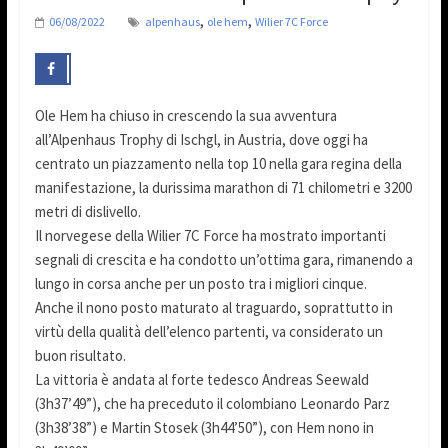
,
,
06/08/2022
alpenhaus
ole hem
Wilier 7C Force
Ole Hem ha chiuso in crescendo la sua avventura
all’Alpenhaus Trophy di Ischgl, in Austria, dove oggi ha
centrato un piazzamento nella top 10 nella gara regina della
manifestazione, la durissima marathon di 71 chilometri e 3200
metri di dislivello.
Il norvegese della Wilier 7C Force ha mostrato importanti
segnali di crescita e ha condotto un’ottima gara, rimanendo a
lungo in corsa anche per un posto tra i migliori cinque.
Anche il nono posto maturato al traguardo, soprattutto in
virtù della qualità dell’elenco partenti, va considerato un
buon risultato.
La vittoria è andata al forte tedesco Andreas Seewald
(3h37’49”), che ha preceduto il colombiano Leonardo Parz
(3h38’38”) e Martin Stosek (3h44’50”), con Hem nono in