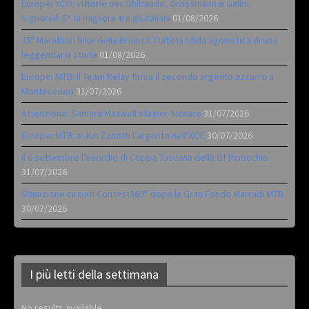
Europei XCO: vittorie per Ghibaudo, Grossmann e Gallis.
Signorelli 5^ la migliore tra gli italiani
01/08/2026
35ª Marathon Bike della Brianza: l’ultima sfida agonistica di una
leggendaria storia
01/08/2026
Europei MTB: il Team Relay firma il secondo argento azzurro a
Monteceneri
31/07/2026
Attenzione: Samara Maxwell sta per tornare
31/07/2026
Europei MTB: a Juri Zanotti l’argento nell’XCC
30/07/2026
Il 6 settembre l’esordio di Coppa Toscana della Gf Pinocchio
31/07/2026
Situazione circuiti Contest360° dopo la Gran Fondo Marradi MTB
30/07/2026
I più letti della settimana
No results available