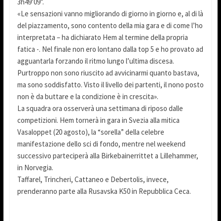
3h49’09”.
«Le sensazioni vanno migliorando di giorno in giorno e, al di là
del piazzamento, sono contento della mia gara e di come l’ho
interpretata – ha dichiarato Hem al termine della propria
fatica -. Nel finale non ero lontano dalla top 5 e ho provato ad
agguantarla forzando il ritmo lungo l’ultima discesa.
Purtroppo non sono riuscito ad avvicinarmi quanto bastava,
ma sono soddisfatto. Visto il livello dei partenti, il nono posto
non è da buttare e la condizione è in crescita».
La squadra ora osserverà una settimana di riposo dalle
competizioni. Hem tornerà in gara in Svezia alla mitica
Vasaloppet (20 agosto), la “sorella” della celebre
manifestazione dello sci di fondo, mentre nel weekend
successivo parteciperà alla Birkebainerrittet a Lillehammer,
in Norvegia.
Taffarel, Trincheri, Cattaneo e Debertolis, invece,
prenderanno parte alla Rusavska K50 in Repubblica Ceca.