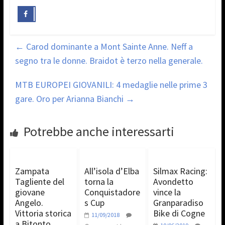
←
Carod dominante a Mont Sainte Anne. Neff a
segno tra le donne. Braidot è terzo nella generale.
MTB EUROPEI GIOVANILI: 4 medaglie nelle prime 3
gare. Oro per Arianna Bianchi
→
Potrebbe anche interessarti
Zampata
All’isola d’Elba
Silmax Racing:
Tagliente del
torna la
Avondetto
giovane
Conquistadore
vince la
Angelo.
s Cup
Granparadiso
Vittoria storica
Bike di Cogne
11/09/2018
a Bitonto