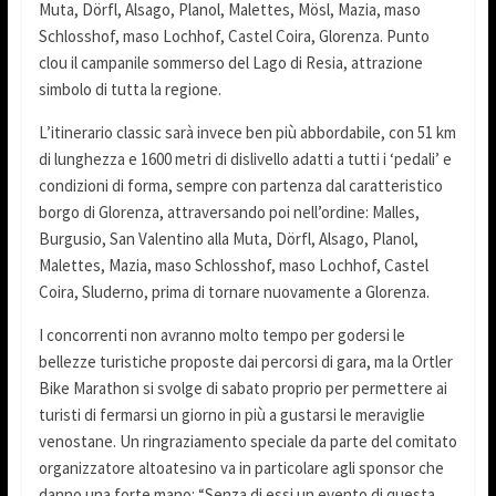
Muta, Dörfl, Alsago, Planol, Malettes, Mösl, Mazia, maso
Schlosshof, maso Lochhof, Castel Coira, Glorenza. Punto
clou il campanile sommerso del Lago di Resia, attrazione
simbolo di tutta la regione.
L’itinerario classic sarà invece ben più abbordabile, con 51 km
di lunghezza e 1600 metri di dislivello adatti a tutti i ‘pedali’ e
condizioni di forma, sempre con partenza dal caratteristico
borgo di Glorenza, attraversando poi nell’ordine: Malles,
Burgusio, San Valentino alla Muta, Dörfl, Alsago, Planol,
Malettes, Mazia, maso Schlosshof, maso Lochhof, Castel
Coira, Sluderno, prima di tornare nuovamente a Glorenza.
I concorrenti non avranno molto tempo per godersi le
bellezze turistiche proposte dai percorsi di gara, ma la Ortler
Bike Marathon si svolge di sabato proprio per permettere ai
turisti di fermarsi un giorno in più a gustarsi le meraviglie
venostane. Un ringraziamento speciale da parte del comitato
organizzatore altoatesino va in particolare agli sponsor che
danno una forte mano: “Senza di essi un evento di questa