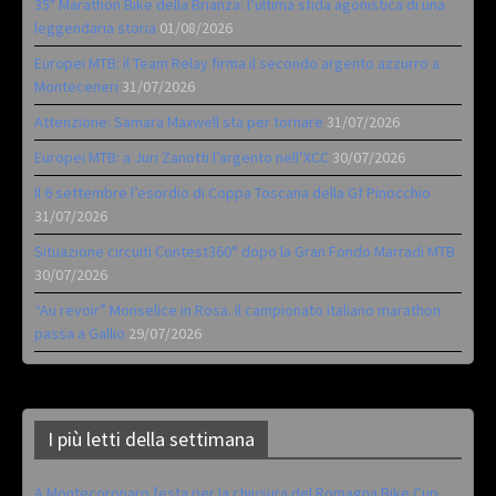
35ª Marathon Bike della Brianza: l’ultima sfida agonistica di una
leggendaria storia
01/08/2026
Europei MTB: il Team Relay firma il secondo argento azzurro a
Monteceneri
31/07/2026
Attenzione: Samara Maxwell sta per tornare
31/07/2026
Europei MTB: a Juri Zanotti l’argento nell’XCC
30/07/2026
Il 6 settembre l’esordio di Coppa Toscana della Gf Pinocchio
31/07/2026
Situazione circuiti Contest360° dopo la Gran Fondo Marradi MTB
30/07/2026
“Au revoir” Monselice in Rosa. Il campionato italiano marathon
passa a Gallio
29/07/2026
I più letti della settimana
A Montecoronaro festa per la chiusura del Romagna Bike Cup