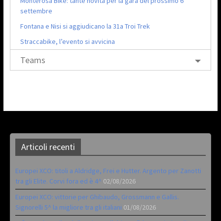
Monterosa Bike: tante novità per la gara del prossimo 6
settembre
Fontana e Nisi si aggiudicano la 31a Troi Trek
Straccabike, l’evento si avvicina
Teams
Articoli recenti
Europei XCO: titoli a Aldridge, Frei e Hutter. Argento per Zanotti
tra gli Elite. Corvi fora ed è 4^
02/08/2026
Europei XCO: vittorie per Ghibaudo, Grossmann e Gallis.
Signorelli 5^ la migliore tra gli italiani
01/08/2026