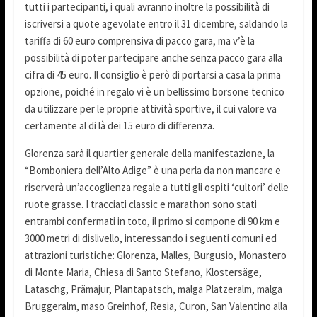
tutti i partecipanti, i quali avranno inoltre la possibilità di
iscriversi a quote agevolate entro il 31 dicembre, saldando la
tariffa di 60 euro comprensiva di pacco gara, ma v’è la
possibilità di poter partecipare anche senza pacco gara alla
cifra di 45 euro. Il consiglio è però di portarsi a casa la prima
opzione, poiché in regalo vi è un bellissimo borsone tecnico
da utilizzare per le proprie attività sportive, il cui valore va
certamente al di là dei 15 euro di differenza.
Glorenza sarà il quartier generale della manifestazione, la
“Bomboniera dell’Alto Adige” è una perla da non mancare e
riserverà un’accoglienza regale a tutti gli ospiti ‘cultori’ delle
ruote grasse. I tracciati classic e marathon sono stati
entrambi confermati in toto, il primo si compone di 90 km e
3000 metri di dislivello, interessando i seguenti comuni ed
attrazioni turistiche: Glorenza, Malles, Burgusio, Monastero
di Monte Maria, Chiesa di Santo Stefano, Klostersäge,
Lataschg, Prämajur, Plantapatsch, malga Platzeralm, malga
Bruggeralm, maso Greinhof, Resia, Curon, San Valentino alla