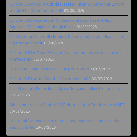
Europei XCO: titoli a Aldridge, Frei e Hutter. Argento per Zanotti
tra gli Elite. Corvi fora ed è 4^
02/08/2026
Europei XCO: vittorie per Ghibaudo, Grossmann e Gallis.
Signorelli 5^ la migliore tra gli italiani
01/08/2026
35ª Marathon Bike della Brianza: l’ultima sfida agonistica di una
leggendaria storia
01/08/2026
Europei MTB: il Team Relay firma il secondo argento azzurro a
Monteceneri
31/07/2026
Attenzione: Samara Maxwell sta per tornare
31/07/2026
Europei MTB: a Juri Zanotti l’argento nell’XCC
30/07/2026
Il 6 settembre l’esordio di Coppa Toscana della Gf Pinocchio
31/07/2026
Situazione circuiti Contest360° dopo la Gran Fondo Marradi MTB
30/07/2026
“Au revoir” Monselice in Rosa. Il campionato italiano marathon
passa a Gallio
29/07/2026