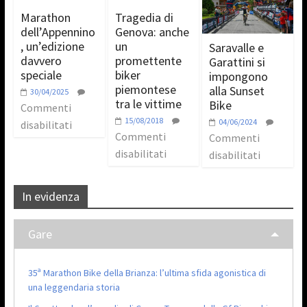
Marathon
Tragedia di
dell’Appennino
Genova: anche
, un’edizione
un
Saravalle e
davvero
promettente
Garattini si
speciale
biker
impongono
piemontese
alla Sunset
30/04/2025
tra le vittime
Bike
Commenti
15/08/2018
04/06/2024
disabilitati
Commenti
Commenti
disabilitati
disabilitati
In evidenza
Gare
35ª Marathon Bike della Brianza: l’ultima sfida agonistica di
una leggendaria storia