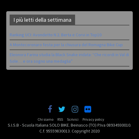
I più letti della settimana
Ranking UCI: Avondetto N.2. Berta e Corvi in Top10
A Montecoronaro festa per la chiusura del Romagna Bike Cup
Eleonora Farina studia la Black Snake iridata: “Che ricordi in Val di
Sole… e ora sogno una medaglia”
Chi siamo
RSS
Scrivici
Privacy policy
S.I.S.B - Scuola Italiana SOLO BIKE. Beinasco (TO) P.Iva 08934930010.
C.f. 95559830013. Copyright 2020