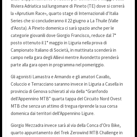
Riviera Adriatica sul lungomare di Pineto (TE) dove si correrà
la «Aprutium Race», quarto stage di Internazionali d’Italia
Series che si concluderanno il 22 giugno a La Thuile (Valle
d’Aosta). A Pineto domenica ci sarà spazio anche per le
categorie giovanili dove Giorgio Francisco, reduce dal 7°
posto ottenuto il 1° maggio in Liguria nella prova di
Campionato Italiano di Società, in mattinata scenderà in
campo nella gara degli Allievi mentre Avondetto prenderà
parte alla gara open in programma nel pomeriggio.
Gli agonisti Lamastra e Armando e gli amatori Cavallo,
Coluccio e Terracciano saranno invece in Liguria a Casella in
provincia di Genova schierati al via della “Granfondo
dell’Appennino MTB” quarta tappa del Circuito Nord Ovest
MTB che senza un attimo di tregua riprende la sua corsa
domenica dai territori dell’Appennino Ligure.
Giorgio Mezzadra invece sarà al via della Conca d’Oro Bike,
quarto appuntamento del Trek Zerowind MTB Challenge in