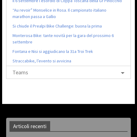
Il 6 settembre l’esordio di Coppa Toscana della Gf Pinocchio
“Au revoir” Monselice in Rosa. Il campionato italiano
marathon passa a Gallio
Si chiude il Prealpi Bike Challenge: buona la prima
Monterosa Bike: tante novità per la gara del prossimo 6
settembre
Fontana e Nisi si aggiudicano la 31a Troi Trek
Straccabike, l’evento si avvicina
Teams
Articoli recenti