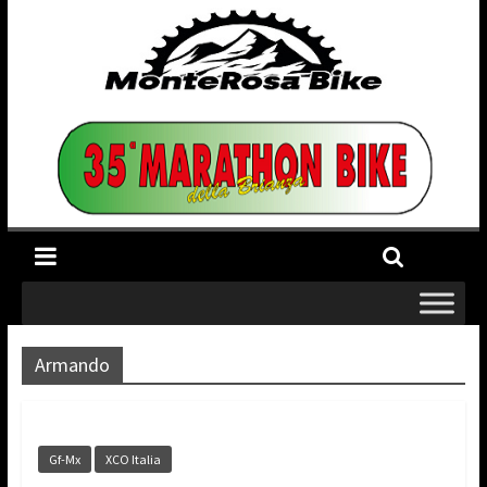
Armando
Gf-Mx
XCO Italia