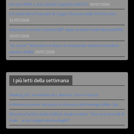
Europei MTB: a Juri Zanotti l’argento nell’XCC
30/07/2026
Il 6 settembre l’esordio di Coppa Toscana della Gf Pinocchio
31/07/2026
Situazione circuiti Contest360° dopo la Gran Fondo Marradi MTB
30/07/2026
“Au revoir” Monselice in Rosa. Il campionato italiano marathon
passa a Gallio
29/07/2026
I più letti della settimana
Ranking UCI: Avondetto N.2. Berta e Corvi in Top10
A Montecoronaro festa per la chiusura del Romagna Bike Cup
Eleonora Farina studia la Black Snake iridata: “Che ricordi in Val di
Sole… e ora sogno una medaglia”