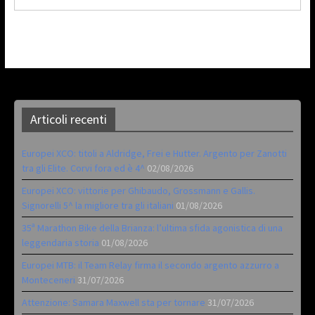
Articoli recenti
Europei XCO: titoli a Aldridge, Frei e Hutter. Argento per Zanotti
tra gli Elite. Corvi fora ed è 4^
02/08/2026
Europei XCO: vittorie per Ghibaudo, Grossmann e Gallis.
Signorelli 5^ la migliore tra gli italiani
01/08/2026
35ª Marathon Bike della Brianza: l’ultima sfida agonistica di una
leggendaria storia
01/08/2026
Europei MTB: il Team Relay firma il secondo argento azzurro a
Monteceneri
31/07/2026
Attenzione: Samara Maxwell sta per tornare
31/07/2026