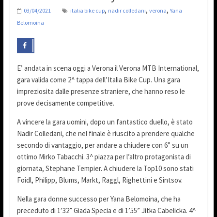
,
,
,
03/04/2021
italia bike cup
nadir colledani
verona
Yana
Belomoina
E’ andata in scena oggi a Verona il Verona MTB International,
gara valida come 2^ tappa dell’Italia Bike Cup. Una gara
impreziosita dalle presenze straniere, che hanno reso le
prove decisamente competitive.
A vincere la gara uomini, dopo un fantastico duello, è stato
Nadir Colledani, che nel finale è riuscito a prendere qualche
secondo di vantaggio, per andare a chiudere con 6” su un
ottimo Mirko Tabacchi. 3^ piazza per l’altro protagonista di
giornata, Stephane Tempier. A chiudere la Top10 sono stati
Foidl, Philipp, Blums, Markt, Raggl, Righettini e Sintsov.
Nella gara donne successo per Yana Belomoina, che ha
preceduto di 1’32” Giada Specia e di 1’55” Jitka Cabelicka. 4^