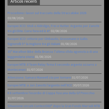
Articoli recenti
Procedono i lavori sul tracciato della Straccabike 2026
03/08/2026
Europei XCO: titoli a Aldridge, Frei e Hutter. Argento per Zanotti
tra gli Elite. Corvi fora ed è 4^
02/08/2026
Europei XCO: vittorie per Ghibaudo, Grossmann e Gallis.
Signorelli 5^ la migliore tra gli italiani
01/08/2026
35ª Marathon Bike della Brianza: l’ultima sfida agonistica di una
leggendaria storia
01/08/2026
Europei MTB: il Team Relay firma il secondo argento azzurro a
Monteceneri
31/07/2026
Attenzione: Samara Maxwell sta per tornare
31/07/2026
Europei MTB: a Juri Zanotti l’argento nell’XCC
30/07/2026
Il 6 settembre l’esordio di Coppa Toscana della Gf Pinocchio
31/07/2026
Situazione circuiti Contest360° dopo la Gran Fondo Marradi MTB