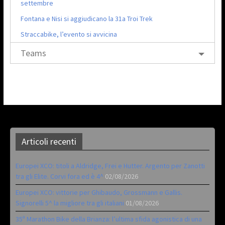
settembre
Fontana e Nisi si aggiudicano la 31a Troi Trek
Straccabike, l’evento si avvicina
Teams
Articoli recenti
Europei XCO: titoli a Aldridge, Frei e Hutter. Argento per Zanotti
tra gli Elite. Corvi fora ed è 4^
02/08/2026
Europei XCO: vittorie per Ghibaudo, Grossmann e Gallis.
Signorelli 5^ la migliore tra gli italiani
01/08/2026
35ª Marathon Bike della Brianza: l’ultima sfida agonistica di una