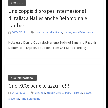
XCO Italia
Una coppia d’oro per Internazionali
d’Italia: a Nalles anche Belomoina e
Tauber
,
,
06/04/2019
Internazionali d'italia
nalles
Yana Belomoina
Nella gara Donne Open del Marlene Südtirol Sunshine Race di
Domenica 14 Aprile, il duo del Team CST Sandd Befang
XCO Internazionali
Grici XCO: bene le azzurre!!!
,
,
,
,
24/03/2019
grici xco
lucia bramati
Martina Berta
pesse
,
slovenia
Yana Belomoina