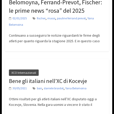
Belomoyna, Ferrand-Prevot, Fischer:
le prime news “rosa” del 2025
,
,
,
02/01/2025
fischer
massi
pauline ferrand prevot
Yana
Belomoina
Continuano a susseguirsi le notizie riguardanti le firme degli
atleti per quanto riguarda la stagione 2025. E in questo caso
XCO Internazionali
Bene gli italiani nell’XC di Kocevje
,
,
30/05/2021
bair
daniele braidot
Yana Belomoina
Ottimi risultati per gli atleti italiani nell’XC disputato oggi a
Kocevje, Slovenia. Nella gara uomini a vincere è stato il