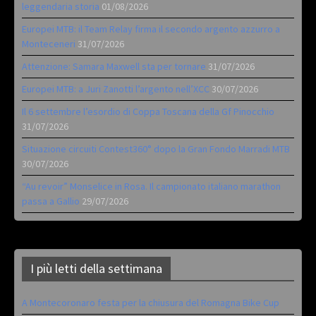
leggendaria storia
01/08/2026
Europei MTB: il Team Relay firma il secondo argento azzurro a
Monteceneri
31/07/2026
Attenzione: Samara Maxwell sta per tornare
31/07/2026
Europei MTB: a Juri Zanotti l’argento nell’XCC
30/07/2026
Il 6 settembre l’esordio di Coppa Toscana della Gf Pinocchio
31/07/2026
Situazione circuiti Contest360° dopo la Gran Fondo Marradi MTB
30/07/2026
“Au revoir” Monselice in Rosa. Il campionato italiano marathon
passa a Gallio
29/07/2026
I più letti della settimana
A Montecoronaro festa per la chiusura del Romagna Bike Cup