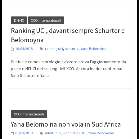
DH-4X
XCO Internazionali
Ranking UCI, davanti sempre Schurter e
Belomoyna
,
,
10/04/2018
ranking uci
schurter
Yana Belomoina
Puntuale come un orologio svizzero arriva l’aggiornamento da
parte dell’UCI del ranking dell’XCO. Ancora leader confermati
Nino Schurter e Yana
XCO Internazionali
Yana Belomoina non vola in Sud Africa
,
,
07/03/2018
infortunio
world cup 2018
Yana Belomoina