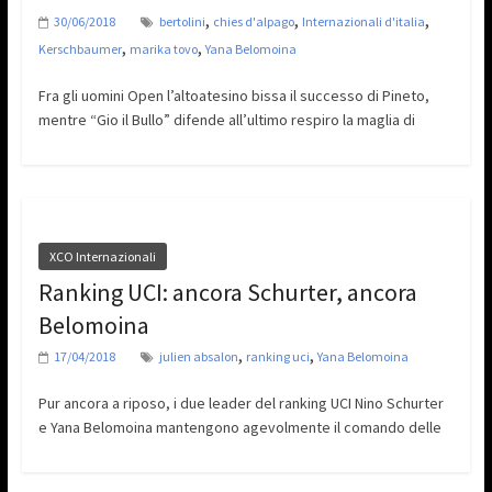
,
,
,
30/06/2018
bertolini
chies d'alpago
Internazionali d'italia
,
,
Kerschbaumer
marika tovo
Yana Belomoina
Fra gli uomini Open l’altoatesino bissa il successo di Pineto,
mentre “Gio il Bullo” difende all’ultimo respiro la maglia di
XCO Internazionali
Ranking UCI: ancora Schurter, ancora
Belomoina
,
,
17/04/2018
julien absalon
ranking uci
Yana Belomoina
Pur ancora a riposo, i due leader del ranking UCI Nino Schurter
e Yana Belomoina mantengono agevolmente il comando delle