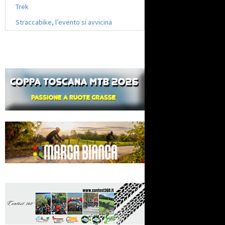
Trek
Straccabike, l’evento si avvicina