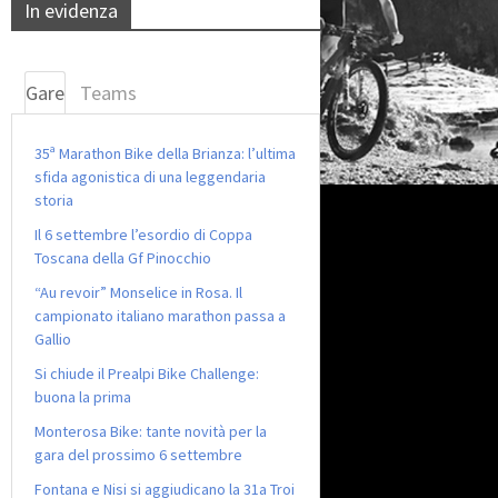
In evidenza
Gare
Teams
35ª Marathon Bike della Brianza: l’ultima
sfida agonistica di una leggendaria
storia
Il 6 settembre l’esordio di Coppa
Toscana della Gf Pinocchio
“Au revoir” Monselice in Rosa. Il
campionato italiano marathon passa a
Gallio
Si chiude il Prealpi Bike Challenge:
buona la prima
Monterosa Bike: tante novità per la
gara del prossimo 6 settembre
Fontana e Nisi si aggiudicano la 31a Troi