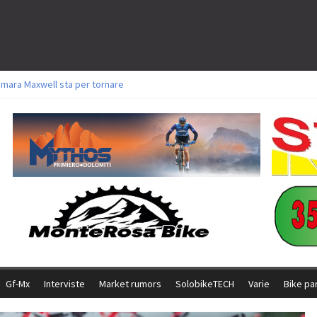
amara Maxwell sta per tornare
toli a Aldridge, Frei e Hutter. Argento per Zanotti tra gli Elite. Corvi fora ed 
ttorie per Ghibaudo, Grossmann e Gallis. Signorelli 5^ la migliore tra gli ital
ike della Brianza: l’ultima sfida agonistica di una leggendaria storia
l Team Relay firma il secondo argento azzurro a Monteceneri
Gf-Mx
Interviste
Market rumors
SolobikeTECH
Varie
Bike pa