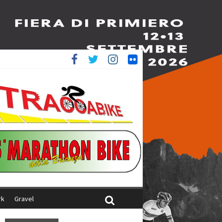
è 4^
iani
rk
Gravel