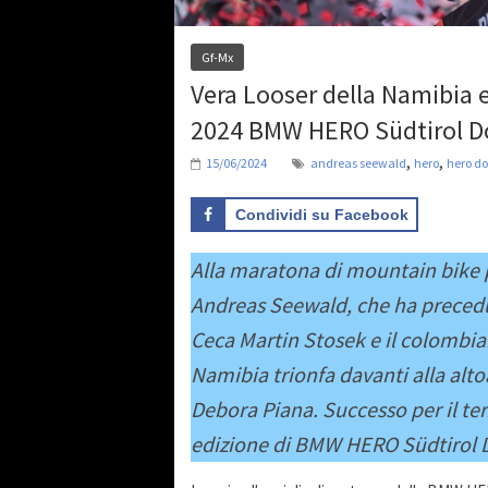
Gf-Mx
Vera Looser della Namibia 
2024 BMW HERO Südtirol D
,
,
15/06/2024
andreas seewald
hero
hero do
Condividi su Facebook
Alla maratona di mountain bike p
Andreas Seewald, che ha precedu
Ceca
Martin Stosek
e il colombia
Namibia trionfa davanti alla alto
Debora Piana.
Successo per il te
edizione di BMW HERO Südtirol 