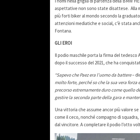
I nomi nella griglia di partenza della BMW 
aspettative non sono state disattese. Alla 
più forti biker al mondo secondo la graduatori
attenzioni mediatiche e social, c’è stata a
Fontana.
GLI EROI
Il podio maschile porta la firma del tedesc
dopo il successo del 2021, che ha conquistato 
“Sapevo che Paez era l’uomo da battere
– di
molto forte, perché so che la sua vera forza
precorso estremamente duro come quello del
gestire la seconda parte della gara e manten
Una vittoria che assume ancor più valore se si 
come il ceco, nonché compagno di squadra, M
dal vincitore. A completare il podio l’otto v