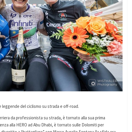
ne leggende del ciclismo su strada e off-road.
rriera da professionista su strada, è tornato alla sua prima
enza alla HERO ad Abu Dhabi, è tornato sulle Dolomiti per
 divertito a “battagliare” con Marco Aurelio Fontana (la sfida era