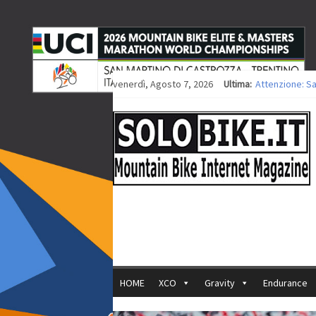
venerdì, Agosto 7, 2026
Ultima:
Attenzione: S
Europei XCO: ti
Europei XCO: vi
35ª Marathon B
Europei MTB: i
HOME
XCO
Gravity
Endurance