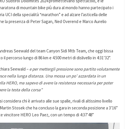
HERO Südtirol Dolomites 2024 promettevano spettacolo, e le
maratona di mountain bike più dura al mondo hanno partecipato i
a UCI della specialità “marathon” e ad alzare l’asticella delle
nche la presenza di Peter Sagan, Ned Overend e Marco Aurelio
o Andreas Seewald del team Canyon Sidi Mtb Team, che oggi bissa
il percorso lungo di 86 km e 4.500 metri di dislivello in 4:31’32”.
chiara Seewald –
e per mettergli pressione sono partito volutamente
 esce nella lunga distanza. Una mossa un po’ azzardata in un
la HERO, ma sapevo di avere la resistenza necessaria per poter
ere la testa della corsa”
considera chi è arrivato alle sue spalle, rivali di altissimo livello
artin Stosek che ha concluso la gara in seconda posizione a 3’16”
olte vincitore HERO Leo Paez, con un tempo di 4:37’48”