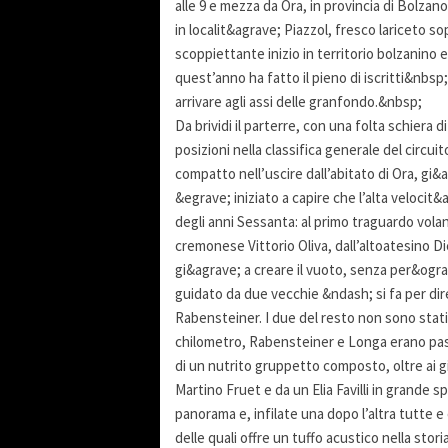
alle 9 e mezza da Ora, in provincia di Bolzano
in localit&agrave; Piazzol, fresco lariceto so
scoppiettante inizio in territorio bolzanino
quest’anno ha fatto il pieno di iscritti&nbsp;
arrivare agli assi delle granfondo.&nbsp;
Da brividi il parterre, con una folta schiera d
posizioni nella classifica generale del circu
compatto nell’uscire dall’abitato di Ora, gi&a
&egrave; iniziato a capire che l’alta veloc
degli anni Sessanta: al primo traguardo volan
cremonese Vittorio Oliva, dall’altoatesino 
gi&agrave; a creare il vuoto, senza per&ogra
guidato da due vecchie &ndash; si fa per dir
Rabensteiner. I due del resto non sono stati
chilometro, Rabensteiner e Longa erano passa
di un nutrito gruppetto composto, oltre ai 
Martino Fruet e da un Elia Favilli in grande s
panorama e, infilate una dopo l’altra tutte e
delle quali offre un tuffo acustico nella stori