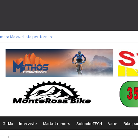
mara Maxwell sta per tornare
toli a Aldridge, Frei e Hutter. Argento per Zanotti tra gli Elite. Corvi fora ed 
ttorie per Ghibaudo, Grossmann e Gallis. Signorelli 5^ la migliore tra gli itali
ke della Brianza: l’ultima sfida agonistica di una leggendaria storia
l Team Relay firma il secondo argento azzurro a Monteceneri
Gf-Mx
Interviste
Market rumors
SolobikeTECH
Varie
Bike pa