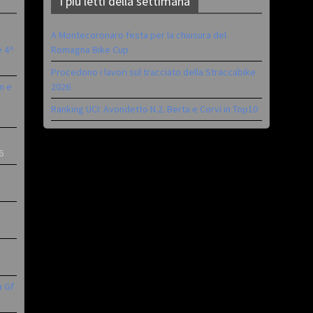
I più letti della settimana
A Montecoronaro festa per la chiusura del
è 4^
Romagna Bike Cup
Procedono i lavori sul tracciato della Straccabike
n e
2026
Ranking UCI: Avondetto N.2. Berta e Corvi in Top10
6
a Gf