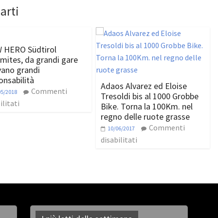
arti
 HERO Südtirol
mites, da grandi gare
vano grandi
onsabilità
Adaos Alvarez ed Eloise
Commenti
05/2018
Tresoldi bis al 1000 Grobbe
ilitati
Bike. Torna la 100Km. nel
regno delle ruote grasse
Commenti
10/06/2017
disabilitati