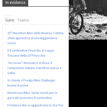
In evidenza
Gare
Teams
35ª Marathon Bike della Brianza: l’ultima
sfida agonistica di una leggendaria
storia
Il 6 settembre l’esordio di Coppa
Toscana della Gf Pinocchio
“Au revoir” Monselice in Rosa. Il
campionato italiano marathon passa a
Gallio
Si chiude il Prealpi Bike Challenge:
buona la prima
Monterosa Bike: tante novità per la
gara del prossimo 6 settembre
Fontana e Nisi si aggiudicano la 31a Troi