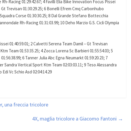
 Rh-Racing 01:29:42.67; 4 Favilli Elia Bike Innovation Focus Pissei
– Gt Trevisan 01:30:29.25; 6 Bonelli Efrem Cmq Carbonhubo
e Squadra Corse 01:30:30.25; 8 Dal Grande Stefano Bottecchia
annondale Rh-Racing 01:31:03.99; 10 Deho Marzio G.S. Cicli Olympia
issei 01:40:59.01; 2 Calvetti Serena Team Damil – Gt Trevisan
t Ktm Team 01:53:35.25; 4 Zocca Lorena Sc Barbieri 01:55:54.03; 5
01:56:38.99; 6 Tanner Julia Abc Egna Neumarkt 01:59:20.23; 7
ver Sandra Vertical Sport Ktm Team 02:03:03.11; 9 Teso Alessandra
 Edi Vc Schio Asd 02:04:14.29
, una freccia tricolore
4X, maglia tricolore a Giacomo Fantoni
→