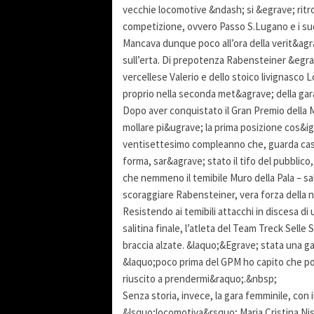
vecchie locomotive &ndash; si &egrave; ritrov
competizione, ovvero Passo S.Lugano e i suoi 
Mancava dunque poco all’ora della verit&agra
sull’erta. Di prepotenza Rabensteiner &egrav
vercellese Valerio e dello stoico livignasco
proprio nella seconda met&agrave; della gara
Dopo aver conquistato il Gran Premio della
mollare pi&ugrave; la prima posizione cos&ig
ventisettesimo compleanno che, guarda caso,
forma, sar&agrave; stato il tifo del pubblico
che nemmeno il temibile Muro della Pala – s
scoraggiare Rabensteiner, vera forza della n
Resistendo ai temibili attacchi in discesa d
salitina finale, l’atleta del Team Treck Selle
braccia alzate. &laquo;&Egrave; stata una ga
&laquo;poco prima del GPM ho capito che po
riuscito a prendermi&raquo;.&nbsp;
Senza storia, invece, la gara femminile, con 
&lsquo;locomotiva&rsquo; Maria Cristina Nisi,