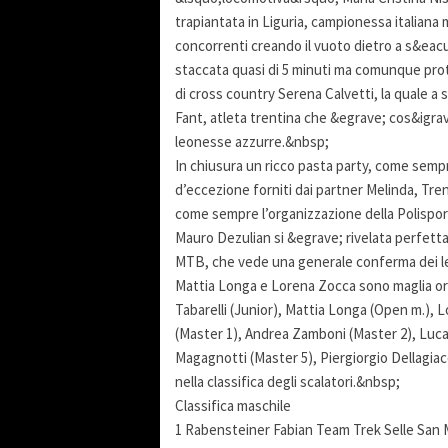
trapiantata in Liguria, campionessa italiana
concorrenti creando il vuoto dietro a s&eacut
staccata quasi di 5 minuti ma comunque prota
di cross country Serena Calvetti, la quale a s
Fant, atleta trentina che &egrave; cos&igrav
leonesse azzurre.&nbsp;
In chiusura un ricco pasta party, come sempr
d’eccezione forniti dai partner Melinda, Tre
come sempre l’organizzazione della Polispor
Mauro Dezulian si &egrave; rivelata perfetta
MTB, che vede una generale conferma dei lea
Mattia Longa e Lorena Zocca sono maglia or
Tabarelli (Junior), Mattia Longa (Open m.), 
(Master 1), Andrea Zamboni (Master 2), Luca
Magagnotti (Master 5), Piergiorgio Dellagi
nella classifica degli scalatori.&nbsp;
Classifica maschile
1 Rabensteiner Fabian Team Trek Selle San M