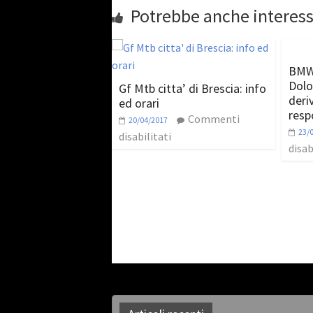
Potrebbe anche interess
BMW
Dolo
Gf Mtb citta’ di Brescia: info
deri
ed orari
resp
Commenti
20/04/2017
23/
disabilitati
disab