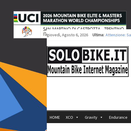
giovedì, Agosto 6, 2026
Ultima:
Attenzione: Sa
Europei XCO: ti
Europei XCO: vi
35ª Marathon Bi
Europei MTB: i
HOME
XCO
Gravity
Endurance