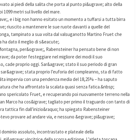
ato ai piedi della salita che porta al punto pi&ugrave; alto della
1099 metri sul livello del mare.
ve;, e i big non hanno esitato un momento a tuffarsi a tutta birra
e; riuscito a mantenere le sue ruote davanti a quelle del
 Longa, tampinato a sua volta dal valsuganotto Martino Fruet che
 ha dato il meglio di s&eacute;.
 Montagna, per&ograve;, Rabensteiner ha pensato bene di non
rave; da poter festeggiare nel migliore dei modi il suo
 cade proprio oggi. Sar&agrave; stato il suo periodo di gran
, sar&agrave; stata proprio l’euforia del compleanno, sta di fatto
alita impervia con una pendenza media del 18,25% – ha saputo
atura che ha affrontato la scalata quasi senza fatica.&nbsp;
i uno spericolato Fruet, e recuperando poi nuovamente terreno nella
 San Marco ha cos&igrave; tagliato per primo il traguardo con tanto di
ra tattica fin dall’inizio&raquo; ha spiegato Rabensteiner
tevo provare ad andare via, e nessuno &egrave; pi&ugrave;
il dominio assoluto, incontrastato e plateale della
 gi&agrave; vincitrice della scorsa edizione. L’atleta toscana