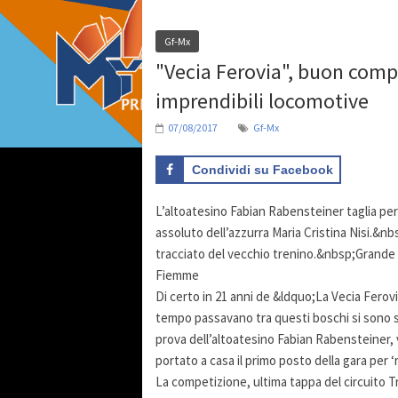
Gf-Mx
"Vecia Ferovia", buon comp
imprendibili locomotive
07/08/2017
Gf-Mx
Condividi su Facebook
L’altoatesino Fabian Rabensteiner taglia per 
assoluto dell’azzurra Maria Cristina Nisi.&nbs
tracciato del vecchio trenino.&nbsp;Grande 
Fiemme
Di certo in 21 anni de &ldquo;La Vecia Ferovia
tempo passavano tra questi boschi si sono s
prova dell’altoatesino Fabian Rabensteiner,
portato a casa il primo posto della gara per 
La competizione, ultima tappa del circuito