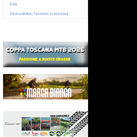
Trek
Straccabike, l’evento si avvicina