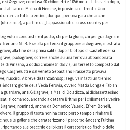
, e si &egrave; conclusa 40 chilometri e 1056 metri di dislivello dopo,
pra l’abitato di Molina di Fiemme, in provincia di Trento. Uno
 ed un arrivo tutto trentino, dunque, per una gara che anche
 (oltre mille), a partire dagli appassionati di cross country per
i big volti a conquistare il podio, chi per la gloria, chi per guadagnare
ito Trentino MTB. E se alla partenza il gruppone si &egrave; mostrato
grave; alla fine della prima salita dopo il biotopo di Castelfeder si
it&agrave; pu&ograve; correre anche su una ferrovia abbandonata
te di Pinzano, a dodici chilometri dal via, un terzetto composto dal
Diego Cargnelutti e dal veneto Sebastiano Frassetto provava
ve; riuscirci. A breve distanza&nbsp; seguiva infatti un trenino
e &ndash; glorie della Vecia Ferovia, ovvero Mattia Longa e Fabian
 a guardare, anzi.Gi&agrave; a Masi di Doladizza, al diciassettesimo
ti al comando, andando a dettare il ritmo per i chilometri a venire
gi&agrave; nominati, anche da Domenico Valerio, Efrem Bonelli,
polvero. Il gruppo di testa non ha certo perso tempo a rimirare il
 cinque le gallerie che caratterizzano il percorso &ndash; l’ultima
a, riportando alle orecchie dei bikers il caratteristico fischio delle