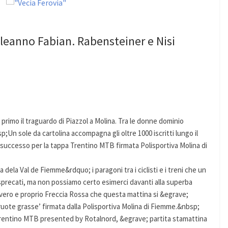
leanno Fabian. Rabensteiner e Nisi
primo il traguardo di Piazzol a Molina. Tra le donne dominio
p;Un sole da cartolina accompagna gli oltre 1000 iscritti lungo il
successo per la tappa Trentino MTB firmata Polisportiva Molina di
 dela Val de Fiemme&rdquo; i paragoni tra i ciclisti e i treni che un
precati, ma non possiamo certo esimerci davanti alla superba
 vero e proprio Freccia Rossa che questa mattina si &egrave;
‘ruote grasse’ firmata dalla Polisportiva Molina di Fiemme.&nbsp;
 Trentino MTB presented by Rotalnord, &egrave; partita stamattina