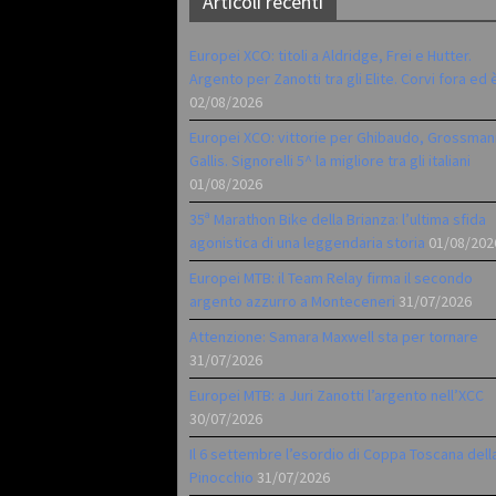
Articoli recenti
Europei XCO: titoli a Aldridge, Frei e Hutter.
Argento per Zanotti tra gli Elite. Corvi fora ed 
02/08/2026
Europei XCO: vittorie per Ghibaudo, Grossman
Gallis. Signorelli 5^ la migliore tra gli italiani
01/08/2026
35ª Marathon Bike della Brianza: l’ultima sfida
agonistica di una leggendaria storia
01/08/202
Europei MTB: il Team Relay firma il secondo
argento azzurro a Monteceneri
31/07/2026
Attenzione: Samara Maxwell sta per tornare
31/07/2026
Europei MTB: a Juri Zanotti l’argento nell’XCC
30/07/2026
Il 6 settembre l’esordio di Coppa Toscana dell
Pinocchio
31/07/2026