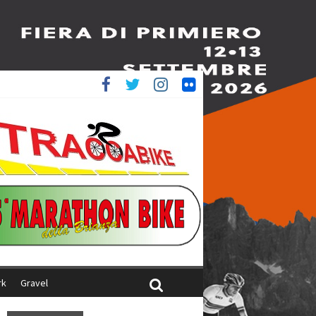
è 4^
ani
rk
Gravel