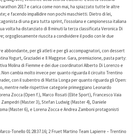
 marathon 2017 e carica come non mai, ha spiazzato tutte le altre
e; e facendo impallidire non pochi maschietti. Dietro di lei,
gonista di una gara tutta sprint, l’ossolana e campionessa italiana
ua volta ha distanziato di 8 minuti la terza classificata Veronica Di
e; orgogliosamente riuscita a condividere il podio con le due
e abbondante, per gli atleti e per gli accompagnatori, con dessert
ntina Yogurt, Graziadei e Il Maggese. Gara, premiazione, pasta party:
tiva Molina di Fiemme e dei due coordinatori Alberto Di Lorenzo e
.Non cambia molto invece per quanto riguarda il circuito Trentino
der, con il subentro di Mattia Longa per quanto riguarda gli Open:
o, mentre nelle rispettive categorie primeggiano Leonardo
Lorena Zocca (Open f.), Marco Rosati (Elite Sport), Francesco Vaia
 Zampedri (Master 3), Stefan Ludwig (Master 4), Daniele
acoma (Master 6), e Lorena Zocca e Andrea Zamboni protagonisti
arco-Tonello 01:28:37.16; 2 Fruet Martino Team Lapierre – Trentino