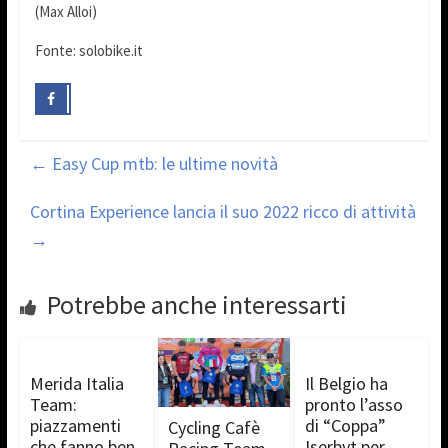
(Max Alloi)
Fonte: solobike.it
←
Easy Cup mtb: le ultime novità
Cortina Experience lancia il suo 2022 ricco di attività
→
Potrebbe anche interessarti
Merida Italia
Il Belgio ha
Team:
pronto l’asso
piazzamenti
di “Coppa”
Cycling Cafè
che fanno ben
Iserbyt per