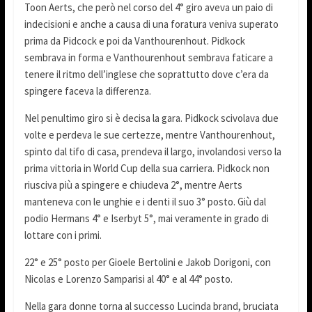
Toon Aerts, che però nel corso del 4° giro aveva un paio di
indecisioni e anche a causa di una foratura veniva superato
prima da Pidcock e poi da Vanthourenhout. Pidkock
sembrava in forma e Vanthourenhout sembrava faticare a
tenere il ritmo dell’inglese che soprattutto dove c’era da
spingere faceva la differenza.
Nel penultimo giro si è decisa la gara. Pidkock scivolava due
volte e perdeva le sue certezze, mentre Vanthourenhout,
spinto dal tifo di casa, prendeva il largo, involandosi verso la
prima vittoria in World Cup della sua carriera. Pidkock non
riusciva più a spingere e chiudeva 2°, mentre Aerts
manteneva con le unghie e i denti il suo 3° posto. Giù dal
podio Hermans 4° e Iserbyt 5°, mai veramente in grado di
lottare con i primi.
22° e 25° posto per Gioele Bertolini e Jakob Dorigoni, con
Nicolas e Lorenzo Samparisi al 40° e al 44° posto.
Nella gara donne torna al successo Lucinda brand, bruciata