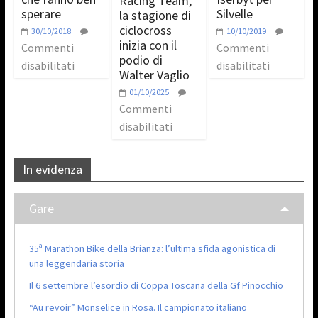
Racing Team,
sperare
Silvelle
la stagione di
ciclocross
30/10/2018
10/10/2019
inizia con il
Commenti
Commenti
podio di
disabilitati
disabilitati
Walter Vaglio
01/10/2025
Commenti
disabilitati
In evidenza
Gare
35ª Marathon Bike della Brianza: l’ultima sfida agonistica di
una leggendaria storia
Il 6 settembre l’esordio di Coppa Toscana della Gf Pinocchio
“Au revoir” Monselice in Rosa. Il campionato italiano