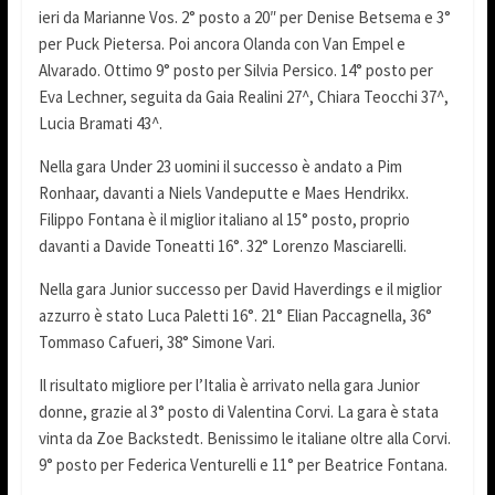
ieri da Marianne Vos. 2° posto a 20″ per Denise Betsema e 3°
per Puck Pietersa. Poi ancora Olanda con Van Empel e
Alvarado. Ottimo 9° posto per Silvia Persico. 14° posto per
Eva Lechner, seguita da Gaia Realini 27^, Chiara Teocchi 37^,
Lucia Bramati 43^.
Nella gara Under 23 uomini il successo è andato a Pim
Ronhaar, davanti a Niels Vandeputte e Maes Hendrikx.
Filippo Fontana è il miglior italiano al 15° posto, proprio
davanti a Davide Toneatti 16°. 32° Lorenzo Masciarelli.
Nella gara Junior successo per David Haverdings e il miglior
azzurro è stato Luca Paletti 16°. 21° Elian Paccagnella, 36°
Tommaso Cafueri, 38° Simone Vari.
Il risultato migliore per l’Italia è arrivato nella gara Junior
donne, grazie al 3° posto di Valentina Corvi. La gara è stata
vinta da Zoe Backstedt. Benissimo le italiane oltre alla Corvi.
9° posto per Federica Venturelli e 11° per Beatrice Fontana.