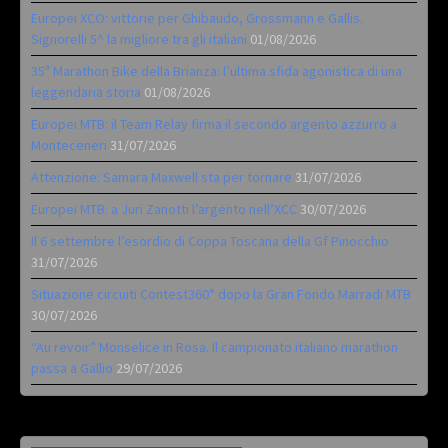
Europei XCO: vittorie per Ghibaudo, Grossmann e Gallis.
Signorelli 5^ la migliore tra gli italiani
01/08/2026
35ª Marathon Bike della Brianza: l’ultima sfida agonistica di una
leggendaria storia
01/08/2026
Europei MTB: il Team Relay firma il secondo argento azzurro a
Monteceneri
31/07/2026
Attenzione: Samara Maxwell sta per tornare
31/07/2026
Europei MTB: a Juri Zanotti l’argento nell’XCC
30/07/2026
Il 6 settembre l’esordio di Coppa Toscana della Gf Pinocchio
31/07/2026
Situazione circuiti Contest360° dopo la Gran Fondo Marradi MTB
30/07/2026
“Au revoir” Monselice in Rosa. Il campionato italiano marathon
passa a Gallio
29/07/2026