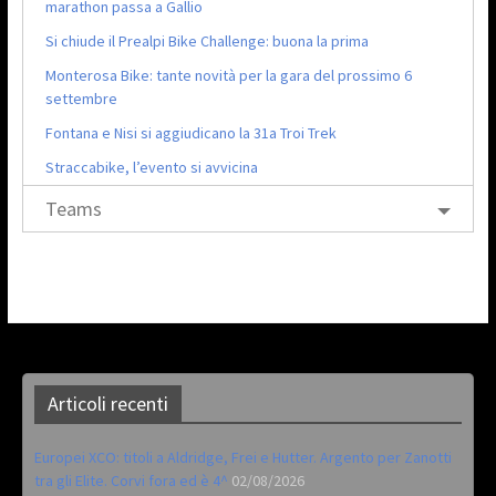
marathon passa a Gallio
Si chiude il Prealpi Bike Challenge: buona la prima
Monterosa Bike: tante novità per la gara del prossimo 6
settembre
Fontana e Nisi si aggiudicano la 31a Troi Trek
Straccabike, l’evento si avvicina
Teams
Articoli recenti
Europei XCO: titoli a Aldridge, Frei e Hutter. Argento per Zanotti
tra gli Elite. Corvi fora ed è 4^
02/08/2026