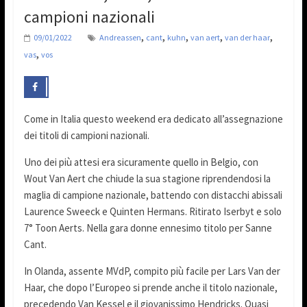
campioni nazionali
,
,
,
,
,
09/01/2022
Andreassen
cant
kuhn
van aert
van der haar
,
vas
vos
Come in Italia questo weekend era dedicato all’assegnazione
dei titoli di campioni nazionali.
Uno dei più attesi era sicuramente quello in Belgio, con
Wout Van Aert che chiude la sua stagione riprendendosi la
maglia di campione nazionale, battendo con distacchi abissali
Laurence Sweeck e Quinten Hermans. Ritirato Iserbyt e solo
7° Toon Aerts. Nella gara donne ennesimo titolo per Sanne
Cant.
In Olanda, assente MVdP, compito più facile per Lars Van der
Haar, che dopo l’Europeo si prende anche il titolo nazionale,
precedendo Van Kessel e il giovanissimo Hendricks. Quasi