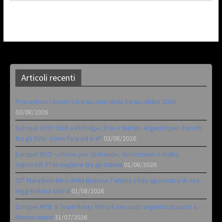
Articoli recenti
Procedono i lavori sul tracciato della Straccabike 2026
03/08/2026
Europei XCO: titoli a Aldridge, Frei e Hutter. Argento per Zanotti
tra gli Elite. Corvi fora ed è 4^
02/08/2026
Europei XCO: vittorie per Ghibaudo, Grossmann e Gallis.
Signorelli 5^ la migliore tra gli italiani
01/08/2026
35ª Marathon Bike della Brianza: l’ultima sfida agonistica di una
leggendaria storia
01/08/2026
Europei MTB: il Team Relay firma il secondo argento azzurro a
Monteceneri
31/07/2026