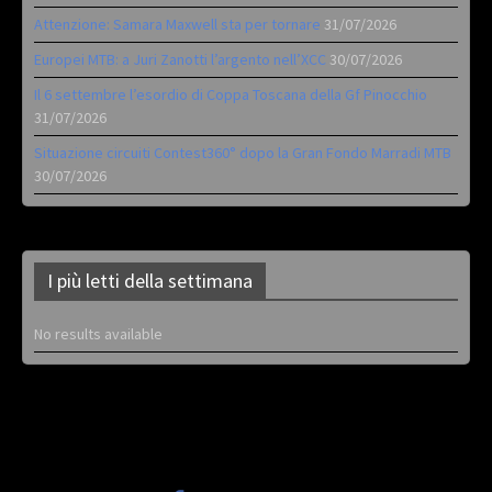
Attenzione: Samara Maxwell sta per tornare
31/07/2026
Europei MTB: a Juri Zanotti l’argento nell’XCC
30/07/2026
Il 6 settembre l’esordio di Coppa Toscana della Gf Pinocchio
31/07/2026
Situazione circuiti Contest360° dopo la Gran Fondo Marradi MTB
30/07/2026
I più letti della settimana
No results available