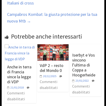
Italiani di cross
Campabros Kombat: la giusta protezione per la tua
nuova Mtb
→
Potrebbe anche interessarti
Iserbyt e Vos
vincono
l’ultima di
VdP 2 – resto
Anche in terra
Coppa a
del Mondo 0
di Francia
Hoogerheide
vince la legge
20/12/2025
23/01/2022
di VDP
Commenti
Commenti
disabilitati
21/01/2018
disabilitati
Commenti
disabilitati