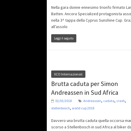
Nella gara donne ennesimo trionfo firmato La
Batten. Ancora Specialized protagonista asso
nella 3^ tappa della Cyprus Sunshine Cup. Gra
all’assolo
Leggi il seguito
XCO Internazionali
Brutta caduta per Simon
Andreassen in Sud Africa
,
,
,
02/03/2018
Andreassen
caduta
crash
,
stellenbosch
world cup 2018
Davvero una brutta caduta quella occorsa ma
scorso a Stellenbosch in sud Africa al biker 