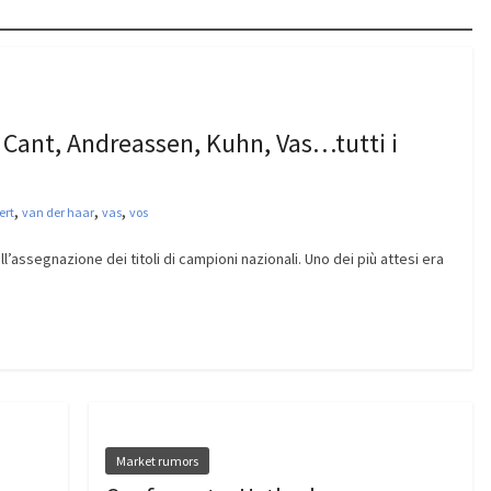
, Cant, Andreassen, Kuhn, Vas…tutti i
,
,
,
ert
van der haar
vas
vos
’assegnazione dei titoli di campioni nazionali. Uno dei più attesi era
Market rumors