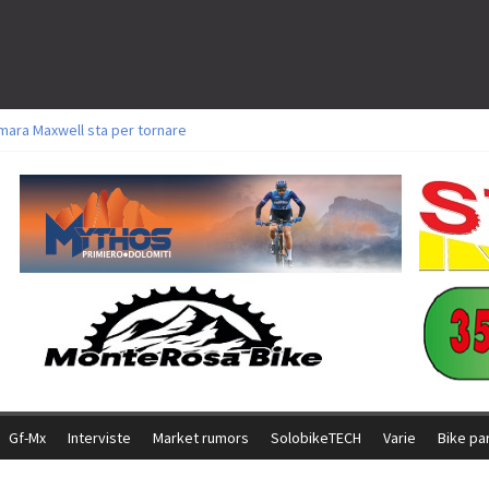
mara Maxwell sta per tornare
oli a Aldridge, Frei e Hutter. Argento per Zanotti tra gli Elite. Corvi fora ed 
torie per Ghibaudo, Grossmann e Gallis. Signorelli 5^ la migliore tra gli itali
ke della Brianza: l’ultima sfida agonistica di una leggendaria storia
l Team Relay firma il secondo argento azzurro a Monteceneri
Gf-Mx
Interviste
Market rumors
SolobikeTECH
Varie
Bike pa