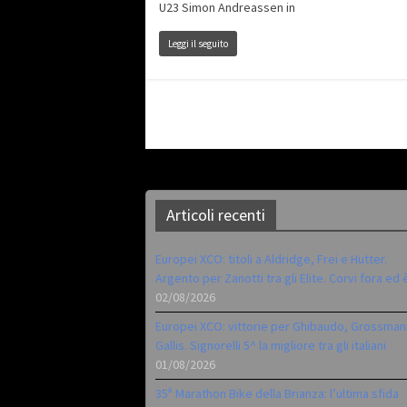
U23 Simon Andreassen in
Leggi il seguito
Articoli recenti
Europei XCO: titoli a Aldridge, Frei e Hutter.
Argento per Zanotti tra gli Elite. Corvi fora ed 
02/08/2026
Europei XCO: vittorie per Ghibaudo, Grossman
Gallis. Signorelli 5^ la migliore tra gli italiani
01/08/2026
35ª Marathon Bike della Brianza: l’ultima sfida