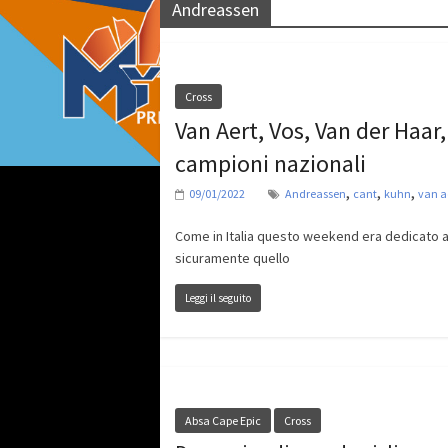
Andreassen
Cross
Van Aert, Vos, Van der Haar
campioni nazionali
,
,
,
09/01/2022
Andreassen
cant
kuhn
van a
Come in Italia questo weekend era dedicato all
sicuramente quello
Leggi il seguito
Absa Cape Epic
Cross