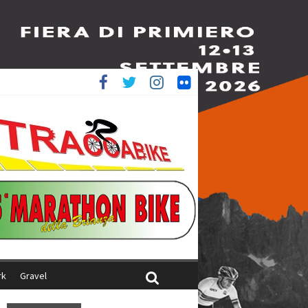
è 4^
ani
rk
Gravel