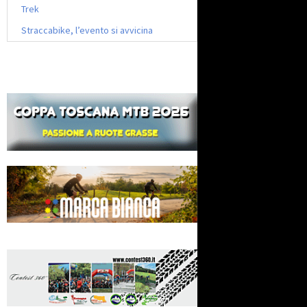
Trek
Straccabike, l’evento si avvicina