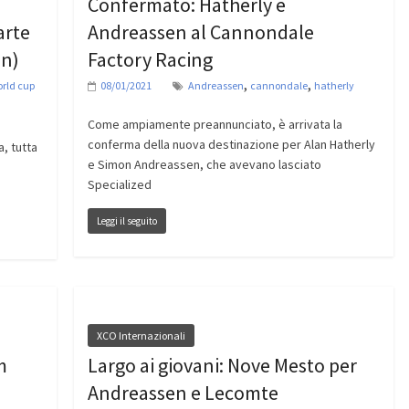
Confermato: Hatherly e
arte
Andreassen al Cannondale
en)
Factory Racing
,
,
rld cup
08/01/2021
Andreassen
cannondale
hatherly
Come ampiamente preannunciato, è arrivata la
conferma della nuova destinazione per Alan Hatherly
, tutta
e Simon Andreassen, che avevano lasciato
Specialized
Leggi il seguito
XCO Internazionali
m
Largo ai giovani: Nove Mesto per
Andreassen e Lecomte