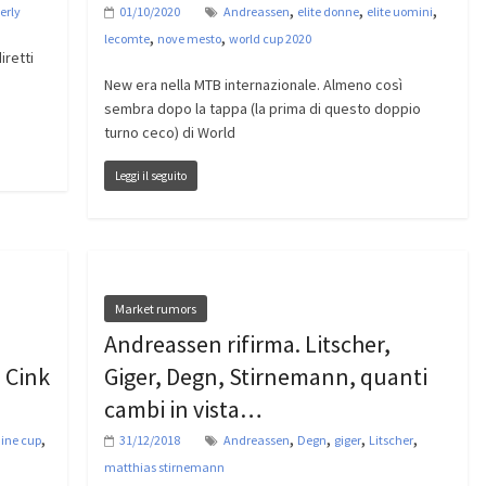
,
,
,
erly
01/10/2020
Andreassen
elite donne
elite uomini
,
,
lecomte
nove mesto
world cup 2020
iretti
New era nella MTB internazionale. Almeno così
sembra dopo la tappa (la prima di questo doppio
turno ceco) di World
Leggi il seguito
Market rumors
Andreassen rifirma. Litscher,
 Cink
Giger, Degn, Stirnemann, quanti
cambi in vista…
,
,
,
,
,
ine cup
31/12/2018
Andreassen
Degn
giger
Litscher
matthias stirnemann