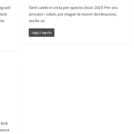
ngvad-
Tanti cambi in vista per questo inizio 2019. Per ora
luta
arrivano i saluti, poi magari le nuove destinazioni,
zie
anche se
Leggi il seguito
rtedi
danese