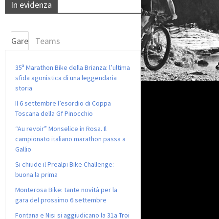
In evidenza
Gare
Teams
35ª Marathon Bike della Brianza: l’ultima
sfida agonistica di una leggendaria
storia
Il 6 settembre l’esordio di Coppa
Toscana della Gf Pinocchio
“Au revoir” Monselice in Rosa. Il
campionato italiano marathon passa a
Gallio
Si chiude il Prealpi Bike Challenge:
buona la prima
Monterosa Bike: tante novità per la
gara del prossimo 6 settembre
Fontana e Nisi si aggiudicano la 31a Troi