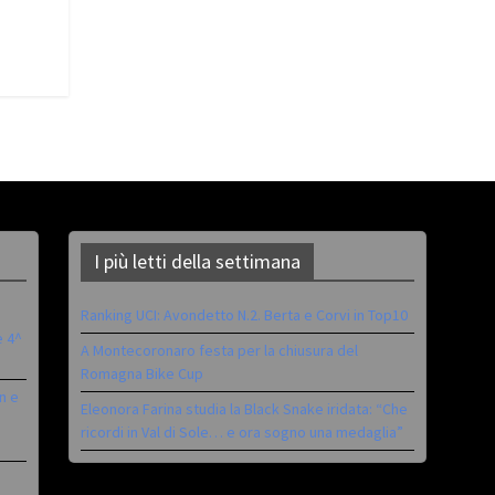
I più letti della settimana
Ranking UCI: Avondetto N.2. Berta e Corvi in Top10
è 4^
A Montecoronaro festa per la chiusura del
Romagna Bike Cup
n e
Eleonora Farina studia la Black Snake iridata: “Che
ricordi in Val di Sole… e ora sogno una medaglia”