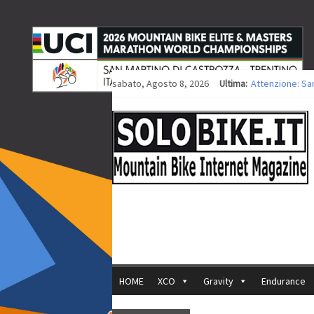
sabato, Agosto 8, 2026
Ultima:
Attenzione: Sa
Europei XCO: tit
Europei XCO: vit
35ª Marathon Bi
Europei MTB: i
HOME
XCO
Gravity
Endurance