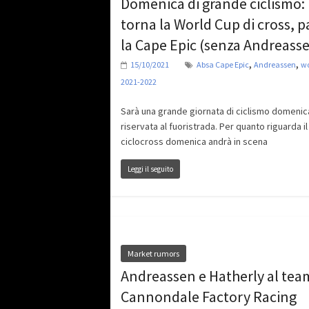
Domenica di grande ciclismo:
torna la World Cup di cross, p
la Cape Epic (senza Andreass
,
,
15/10/2021
Absa Cape Epic
Andreassen
wo
2021-2022
Sarà una grande giornata di ciclismo domenica
riservata al fuoristrada. Per quanto riguarda il
ciclocross domenica andrà in scena
Leggi il seguito
Market rumors
Andreassen e Hatherly al tea
Cannondale Factory Racing