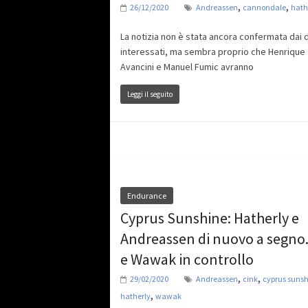
,
,
26/12/2020
Andreassen
cannondale
hath
La notizia non è stata ancora confermata dai d
interessati, ma sembra proprio che Henrique
Avancini e Manuel Fumic avranno
Leggi il seguito
Endurance
Cyprus Sunshine: Hatherly e
Andreassen di nuovo a segno.
e Wawak in controllo
,
,
29/02/2020
Andreassen
cink
cyprus sunsh
,
hatherly
wawak