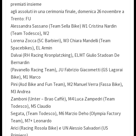
premiati insieme
agli assoluti in una cerimonia finale, domenica 26 novembre a
Trento: FU
Alessandra Sassano (Team Sella Bike) W1 Cristina Nardin
(Team Todesco), W2
Lorena Zocca (SC Barbieri), W3 Chiara Mandelli (Team
Spacebikes), EL Armin
Dalvai (RH Racing Kronplatzking), ELMT Giulio Stadoan De
Bernardin
(Pavanello Racing Team), JU Fabrizio Giacometti (GS Lagorai
Bike), M1 Marco
Pini (Asd Bike and Fun Team), M2 Manuel Verra (Fassa Bike),
M3 Andrea
Zamboni (Unter – Brao Caffè), M4 Luca Zampedri (Team
Todesco), M5 Claudio
Segata, (Team Todesco), M6 Marzio Deho (Olympia Factory
Team), M7+ Leonardo
Arici (Racing Rosola Bike) e UN Alessio Salvadori (US
Primiero).