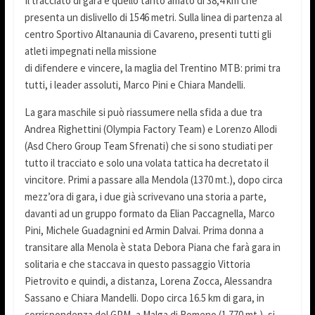
Il tracciato di gara è quello tanto amato di 38,4 km che
presenta un dislivello di 1546 metri. Sulla linea di partenza al
centro Sportivo Altanaunia di Cavareno, presenti tutti gli
atleti impegnati nella missione
di difendere e vincere, la maglia del Trentino MTB: primi tra
tutti, i leader assoluti, Marco Pini e Chiara Mandelli.
La gara maschile si può riassumere nella sfida a due tra
Andrea Righettini (Olympia Factory Team) e Lorenzo Allodi
(Asd Chero Group Team Sfrenati) che si sono studiati per
tutto il tracciato e solo una volata tattica ha decretato il
vincitore. Primi a passare alla Mendola (1370 mt.), dopo circa
mezz’ora di gara, i due già scrivevano una storia a parte,
davanti ad un gruppo formato da Elian Paccagnella, Marco
Pini, Michele Guadagnini ed Armin Dalvai. Prima donna a
transitare alla Menola è stata Debora Piana che farà gara in
solitaria e che staccava in questo passaggio Vittoria
Pietrovito e quindi, a distanza, Lorena Zocca, Alessandra
Sassano e Chiara Mandelli. Dopo circa 16.5 km di gara, in
corrispondenza del GPM, a Malga di Romeno (1.770 mt.), si