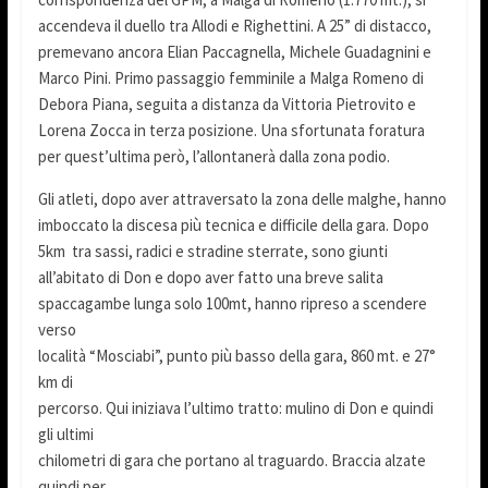
accendeva il duello tra Allodi e Righettini. A 25” di distacco,
premevano ancora Elian Paccagnella, Michele Guadagnini e
Marco Pini. Primo passaggio femminile a Malga Romeno di
Debora Piana, seguita a distanza da Vittoria Pietrovito e
Lorena Zocca in terza posizione. Una sfortunata foratura
per quest’ultima però, l’allontanerà dalla zona podio.
Gli atleti, dopo aver attraversato la zona delle malghe, hanno
imboccato la discesa più tecnica e difficile della gara. Dopo
5km tra sassi, radici e stradine sterrate, sono giunti
all’abitato di Don e dopo aver fatto una breve salita
spaccagambe lunga solo 100mt, hanno ripreso a scendere
verso
località “Mosciabi”, punto più basso della gara, 860 mt. e 27°
km di
percorso. Qui iniziava l’ultimo tratto: mulino di Don e quindi
gli ultimi
chilometri di gara che portano al traguardo. Braccia alzate
quindi per