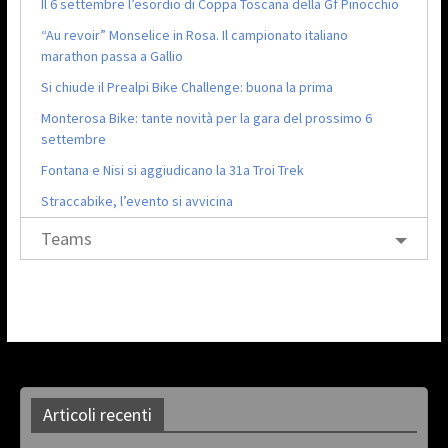
Il 6 settembre l’esordio di Coppa Toscana della Gf Pinocchio
“Au revoir” Monselice in Rosa. Il campionato italiano
marathon passa a Gallio
Si chiude il Prealpi Bike Challenge: buona la prima
Monterosa Bike: tante novità per la gara del prossimo 6
settembre
Fontana e Nisi si aggiudicano la 31a Troi Trek
Straccabike, l’evento si avvicina
Teams
Articoli recenti