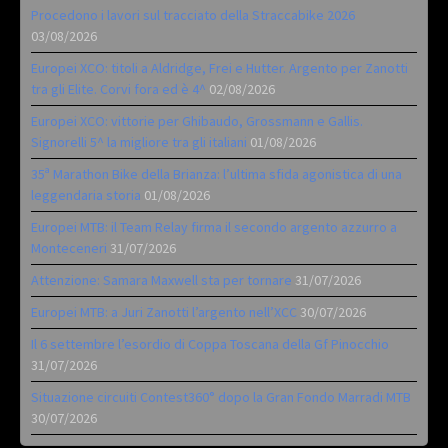
Procedono i lavori sul tracciato della Straccabike 2026
03/08/2026
Europei XCO: titoli a Aldridge, Frei e Hutter. Argento per Zanotti
tra gli Elite. Corvi fora ed è 4^
02/08/2026
Europei XCO: vittorie per Ghibaudo, Grossmann e Gallis.
Signorelli 5^ la migliore tra gli italiani
01/08/2026
35ª Marathon Bike della Brianza: l’ultima sfida agonistica di una
leggendaria storia
01/08/2026
Europei MTB: il Team Relay firma il secondo argento azzurro a
Monteceneri
31/07/2026
Attenzione: Samara Maxwell sta per tornare
31/07/2026
Europei MTB: a Juri Zanotti l’argento nell’XCC
30/07/2026
Il 6 settembre l’esordio di Coppa Toscana della Gf Pinocchio
31/07/2026
Situazione circuiti Contest360° dopo la Gran Fondo Marradi MTB
30/07/2026