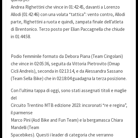
Andrea Righettini che vince in 01:42:45, davanti a Lorenzo
Allodi (01:42:46) con una volata “tattica”: vento contro, Allodi
parte, Righettini a ruota e quindi, zampata finale dell’atleta
di Brentonico. Terzo posto per Elian Paccagnella che chiude
in 01:44:58.
Podio femminile formato da Debora Piana (Team Cingolani)
che vince in 02:05:36, seguita da Vittoria Pietrovito (Omap
Cicli Andreis), seconda in 02:13:14, e da Alessandra Sassano
(Team Sella Bike) che in 02:18:04 guadagna la terza posizione.
Con l’ultima tappa di oggi, sono stati assegnati titoli e maglie
del
Circuito Trentino MTB edizione 2023: incoronati “re e regina”,
il parmense
Marco Pini (Asd Bike and Fun Team) e la bergamasca Chiara
Mandelli (Team
Spacebikes). Questi i leader di categoria che verranno