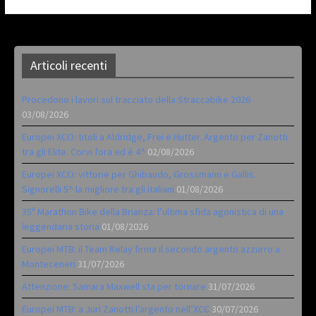
Articoli recenti
Procedono i lavori sul tracciato della Straccabike 2026
03/08/2026
Europei XCO: titoli a Aldridge, Frei e Hutter. Argento per Zanotti
tra gli Elite. Corvi fora ed è 4^
02/08/2026
Europei XCO: vittorie per Ghibaudo, Grossmann e Gallis.
Signorelli 5^ la migliore tra gli italiani
01/08/2026
35ª Marathon Bike della Brianza: l’ultima sfida agonistica di una
leggendaria storia
01/08/2026
Europei MTB: il Team Relay firma il secondo argento azzurro a
Monteceneri
31/07/2026
Attenzione: Samara Maxwell sta per tornare
31/07/2026
Europei MTB: a Juri Zanotti l’argento nell’XCC
30/07/2026