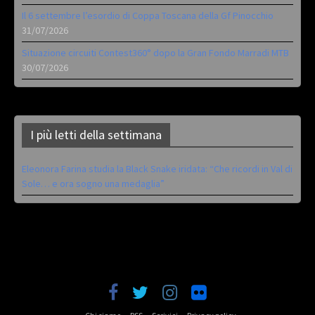
Il 6 settembre l’esordio di Coppa Toscana della Gf Pinocchio
31/07/2026
Situazione circuiti Contest360° dopo la Gran Fondo Marradi MTB
30/07/2026
I più letti della settimana
Eleonora Farina studia la Black Snake iridata: “Che ricordi in Val di
Sole… e ora sogno una medaglia”