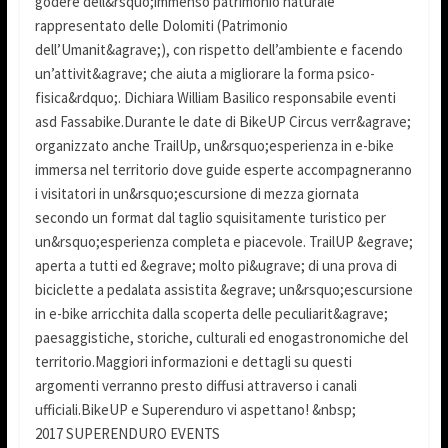
godere dell&rsquo;immenso patrimonio naturale
rappresentato delle Dolomiti (Patrimonio
dell’Umanit&agrave;), con rispetto dell’ambiente e facendo
un’attivit&agrave; che aiuta a migliorare la forma psico-
fisica&rdquo;. Dichiara William Basilico responsabile eventi
asd Fassabike.Durante le date di BikeUP Circus verr&agrave;
organizzato anche TrailUp, un&rsquo;esperienza in e-bike
immersa nel territorio dove guide esperte accompagneranno
i visitatori in un&rsquo;escursione di mezza giornata
secondo un format dal taglio squisitamente turistico per
un&rsquo;esperienza completa e piacevole. TrailUP &egrave;
aperta a tutti ed &egrave; molto pi&ugrave; di una prova di
biciclette a pedalata assistita &egrave; un&rsquo;escursione
in e-bike arricchita dalla scoperta delle peculiarit&agrave;
paesaggistiche, storiche, culturali ed enogastronomiche del
territorio.Maggiori informazioni e dettagli su questi
argomenti verranno presto diffusi attraverso i canali
ufficiali.BikeUP e Superenduro vi aspettano! &nbsp;
2017 SUPERENDURO EVENTS