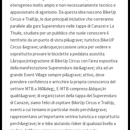
eterogeneo molto ampio e non necessariamente tecnico e
appassionato di agonismo. Da questa idea nascono BikeUp
Circus e TrailUp, le due principali iniziative che correranno
parallele alla gara Superenduro nelle tappe di Canazei e La
Thuile, studiate per un pubblico che vuole conoscere il
territorio da un punto di vista pi&ugrave; turistico.BikeUP
Circus &egrave; un&rsquo;occasione unica per vedere e
soprattutto provare le biciclette a pedalata assistita.
L&rsquo;integrazione di BikeUp Circus con l’area espositiva
della manifestazione Superenduro dar&agrave; vita ad un
grande Event Village sempre pi&ugrave; attivo, dove
prendere confidenza e arricchire la propria conoscenza del
settore MTB a 360&deg;, E-MTB compreso.&ldquo;In
qualit&agrave; di organizzatori della tappa del Superenduro
di Canazei, siamo felici di ospitare BikeUp Circus e TrailUp,
eventi a cui teniamo in particolar modo perch&egrave;
rappresentano un’importante vetrina turistica e soprattutto
perch&egrave; le e-bike aiutando i biker di qualsiasi livello a