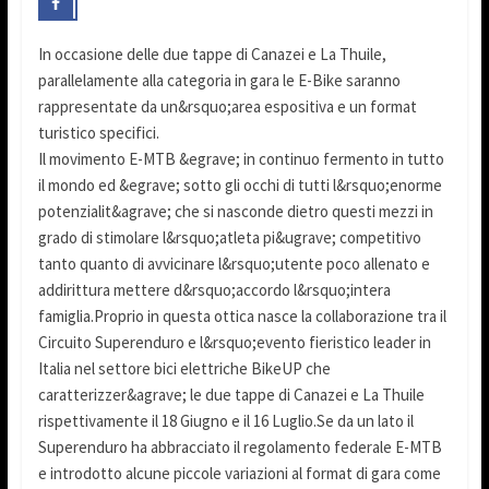
In occasione delle due tappe di Canazei e La Thuile,
parallelamente alla categoria in gara le E-Bike saranno
rappresentate da un&rsquo;area espositiva e un format
turistico specifici.
Il movimento E-MTB &egrave; in continuo fermento in tutto
il mondo ed &egrave; sotto gli occhi di tutti l&rsquo;enorme
potenzialit&agrave; che si nasconde dietro questi mezzi in
grado di stimolare l&rsquo;atleta pi&ugrave; competitivo
tanto quanto di avvicinare l&rsquo;utente poco allenato e
addirittura mettere d&rsquo;accordo l&rsquo;intera
famiglia.Proprio in questa ottica nasce la collaborazione tra il
Circuito Superenduro e l&rsquo;evento fieristico leader in
Italia nel settore bici elettriche BikeUP che
caratterizzer&agrave; le due tappe di Canazei e La Thuile
rispettivamente il 18 Giugno e il 16 Luglio.Se da un lato il
Superenduro ha abbracciato il regolamento federale E-MTB
e introdotto alcune piccole variazioni al format di gara come