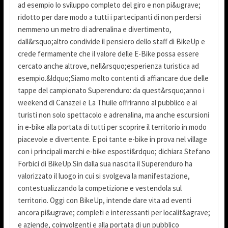
ad esempio lo sviluppo completo del giro e non pi&ugrave;
ridotto per dare modo a tutti i partecipanti di non perdersi
nemmeno un metro di adrenalina e divertimento,
dall&rsquo;altro condivide il pensiero dello staff di BikeUp e
crede fermamente che il valore delle E-Bike possa essere
cercato anche altrove, nell&rsquo;esperienza turistica ad
esempio.&ldquo;Siamo molto contenti di affiancare due delle
tappe del campionato Superenduro: da quest&rsquo;anno i
weekend di Canazei e La Thuile offriranno al pubblico e ai
turisti non solo spettacolo e adrenalina, ma anche escursioni
in e-bike alla portata di tutti per scoprire il territorio in modo
piacevole e divertente. E poi tante e-bike in prova nel village
con i principali marchi e-bike esposti&rdquo; dichiara Stefano
Forbici di BikeUp.Sin dalla sua nascita il Superenduro ha
valorizzato il luogo in cui si svolgeva la manifestazione,
contestualizzando la competizione e vestendola sul
territorio. Oggi con BikeUp, intende dare vita ad eventi
ancora pi&ugrave; completi e interessanti per localit&agrave;
e aziende, coinvolgenti e alla portata di un pubblico