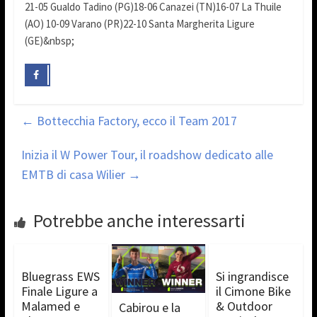
21-05 Gualdo Tadino (PG)18-06 Canazei (TN)16-07 La Thuile
(AO) 10-09 Varano (PR)22-10 Santa Margherita Ligure
(GE)&nbsp;
←
Bottecchia Factory, ecco il Team 2017
Inizia il W Power Tour, il roadshow dedicato alle
EMTB di casa Wilier
→
Potrebbe anche interessarti
Bluegrass EWS
Si ingrandisce
Finale Ligure a
il Cimone Bike
Malamed e
& Outdoor
Cabirou e la