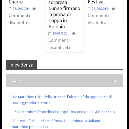
Charre
Festival
sorpresa
Dunne firmano
26/09/2020
26/06/2018
la prima di
Commenti
Commenti
Coppa in
disabilitati
disabilitati
Polonia
19/05/2024
Commenti
disabilitati
In evidenza
Gare
35ª Marathon Bike della Brianza: l’ultima sfida agonistica di
una leggendaria storia
Il 6 settembre l’esordio di Coppa Toscana della Gf Pinocchio
“Au revoir” Monselice in Rosa. Il campionato italiano
marathon passa a Gallio