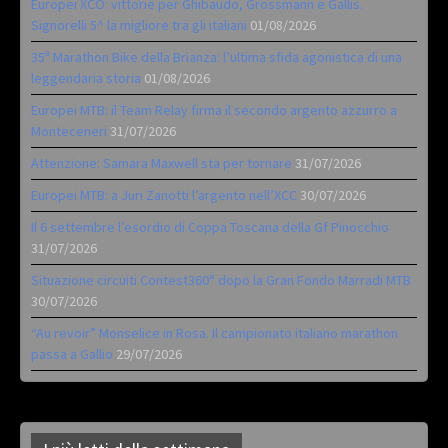
Europei XCO: vittorie per Ghibaudo, Grossmann e Gallis.
Signorelli 5^ la migliore tra gli italiani
01/08/2026
35ª Marathon Bike della Brianza: l’ultima sfida agonistica di una
leggendaria storia
01/08/2026
Europei MTB: il Team Relay firma il secondo argento azzurro a
Monteceneri
31/07/2026
Attenzione: Samara Maxwell sta per tornare
31/07/2026
Europei MTB: a Juri Zanotti l’argento nell’XCC
30/07/2026
Il 6 settembre l’esordio di Coppa Toscana della Gf Pinocchio
31/07/2026
Situazione circuiti Contest360° dopo la Gran Fondo Marradi MTB
30/07/2026
“Au revoir” Monselice in Rosa. Il campionato italiano marathon
passa a Gallio
29/07/2026