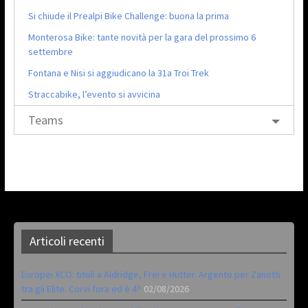
Si chiude il Prealpi Bike Challenge: buona la prima
Monterosa Bike: tante novità per la gara del prossimo 6
settembre
Fontana e Nisi si aggiudicano la 31a Troi Trek
Straccabike, l’evento si avvicina
Teams
Articoli recenti
Europei XCO: titoli a Aldridge, Frei e Hutter. Argento per Zanotti
tra gli Elite. Corvi fora ed è 4^
02/08/2026