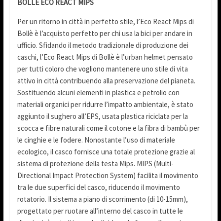
BOLLÉ ECO REACT MIPS
Per un ritorno in città in perfetto stile, l’Eco React Mips di
Bollè è l’acquisto perfetto per chi usa la bici per andare in
ufficio. Sfidando il metodo tradizionale di produzione dei
caschi, l’Eco React Mips di Bollè è l’urban helmet pensato
per tutti coloro che vogliono mantenere uno stile di vita
attivo in città contribuendo alla preservazione del pianeta.
Sostituendo alcuni elementi in plastica e petrolio con
materiali organici per ridurre l’impatto ambientale, è stato
aggiunto il sughero all’EPS, usata plastica riciclata per la
scocca e fibre naturali come il cotone e la fibra di bambù per
le cinghie e le fodere. Nonostante l’uso di materiale
ecologico, il casco fornisce una totale protezione grazie al
sistema di protezione della testa Mips. MIPS (Multi-
Directional Impact Protection System) facilita il movimento
tra le due superfici del casco, riducendo il movimento
rotatorio. Il sistema a piano di scorrimento (di 10-15mm),
progettato per ruotare all’interno del casco in tutte le