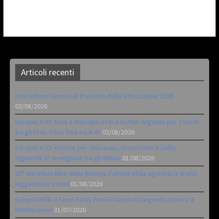
Articoli recenti
Procedono i lavori sul tracciato della Straccabike 2026
03/08/2026
Europei XCO: titoli a Aldridge, Frei e Hutter. Argento per Zanotti
tra gli Elite. Corvi fora ed è 4^
02/08/2026
Europei XCO: vittorie per Ghibaudo, Grossmann e Gallis.
Signorelli 5^ la migliore tra gli italiani
01/08/2026
35ª Marathon Bike della Brianza: l’ultima sfida agonistica di una
leggendaria storia
01/08/2026
Europei MTB: il Team Relay firma il secondo argento azzurro a
Monteceneri
31/07/2026