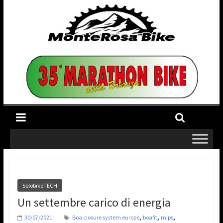
SolobikeTECH
Un settembre carico di energia
,
,
,
30/07/2021
Boa closure system europe
boafit
mips