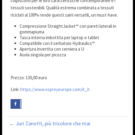
colpiscono per le loro caratteristiche contemporanee e i
tessuti sostenibili. Qualità estrema combinata a tessuti
riciclati al 100% rende questi zaini versatili, un must-have.
Compressione StraightJacket™ con pareti laterali in
gommapiuma
Tasca interna imbottita per laptop e tablet
Compatibile con il serbatoio Hydraulics™
Apertura invertita con cerniera a U
Asola singola per picozza
Prezzo: 130,00 euro
Link:
https://www.ospreyeurope.com/it_it
←
Juri Zanotti, più tricolore che mai