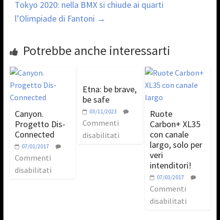
Tokyo 2020: nella BMX si chiude ai quarti
l’Olimpiade di Fantoni
→
Potrebbe anche interessarti
Etna: be brave,
be safe
03/11/2023
Canyon.
Ruote
Commenti
Progetto Dis-
Carbon+ XL35
Connected
con canale
disabilitati
largo, solo per
07/01/2017
veri
Commenti
intenditori!
disabilitati
07/03/2017
Commenti
disabilitati