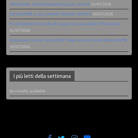
Attenzione: Samara Maxwell sta per tornare
31/07/2026
Europei MTB: a Juri Zanotti l’argento nell’XCC
30/07/2026
Il 6 settembre l’esordio di Coppa Toscana della Gf Pinocchio
31/07/2026
Situazione circuiti Contest360° dopo la Gran Fondo Marradi MTB
30/07/2026
I più letti della settimana
No results available