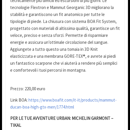
tecnicamente più difficili ed escursioni di più giorni. Le
tecnologie Flextron e Mammut Georganic 3D migliorano la
stabilità e garantiscono un fit anatomico per tutte le
tipologie di piede. La chiusura con sistema BOA Fit System,
progettato con materiali di altissima qualità, garantisce un fit
veloce, preciso e senza sforzi. Permette di risparmiare
energie e assicura un’ottimale circolazione del sangue.
Aggiungete a tutto questo una tomaia in 3D Knit
elasticizzata e una membrana GORE-TEX®, e avrete ai piedi
un fantastico scarpone che vi aiuterà a rendere più semplici
e comfortevoli i tuoi percorsi in montagna.
Prezzo: 220,00 euro
Link BOA:
https://www.boafit.com/it-it/products/mammut-
ducan-boa-high-gtx-men/1774.html
PER LE TUE AVVENTURE URBAN:
MICHELIN GARMONT –
TIKAL