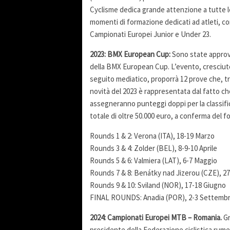
Cyclisme dedica grande attenzione a tutte l
momenti di formazione dedicati ad atleti, c
Campionati Europei Junior e Under 23.
2023: BMX European Cup:
Sono state approva
della BMX European Cup. L’evento, cresciuto 
seguito mediatico, proporrà 12 prove che, tr
novità del 2023 è rappresentata dal fatto ch
assegneranno punteggi doppi per la classif
totale di oltre 50.000 euro, a conferma del f
Rounds 1 & 2: Verona (ITA), 18-19 Marzo
Rounds 3 & 4: Zolder (BEL), 8-9-10 Aprile
Rounds 5 & 6: Valmiera (LAT), 6-7 Maggio
Rounds 7 & 8: Benátky nad Jizerou (CZE), 2
Rounds 9 & 10: Sviland (NOR), 17-18 Giugno
FINAL ROUNDS: Anadia (POR), 2-3 Settembr
2024: Campionati Europei MTB – Romania.
Gr
presidente della Federazione ciclistica rume