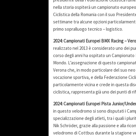
nella storia ospiterà un campionato europeo
Ciclistica della Romania con il suo Presiden
settimane tra alcune opzioni particolarment
primo sopralluogo tecnico – logistico.
2024: Campionati Europei BMX Racing – Veron
realizzato nel 2013 è considerato uno dei pu
corso degli anni ha ospitato un Campionato
Mondo. L’assegnazione di questo campionato 
Verona che, in modo particolare del suo ne
vocazione sportiva, e della Federazione Cicl
particolarmente vicina e crede in questa dis
ciclistica, rappresenta già uno dei punti di ri
2024: Campionati Europei Pista Junior/Under
in questo velodromo si sono disputati i Camp
specializzazione degli atleti, tra i quali i p
Nik Schröder, grazie alla passione e alla ric
velodromo di Cottbus durante la stagione v