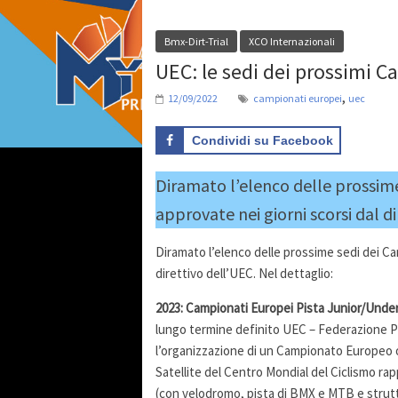
Bmx-Dirt-Trial
XCO Internazionali
UEC: le sedi dei prossimi 
,
12/09/2022
campionati europei
uec
Condividi su Facebook
Diramato l’elenco delle prossime
approvate nei giorni scorsi dal di
Diramato l’elenco delle prossime sedi dei Cam
direttivo dell’UEC. Nel dettaglio:
2023: Campionati Europei Pista Junior/Under
lungo termine definito UEC – Federazione 
l’organizzazione di un Campionato Europeo o
Satellite del Centro Mondial del Ciclismo rap
(con velodromo, pista di BMX e MTB e strut