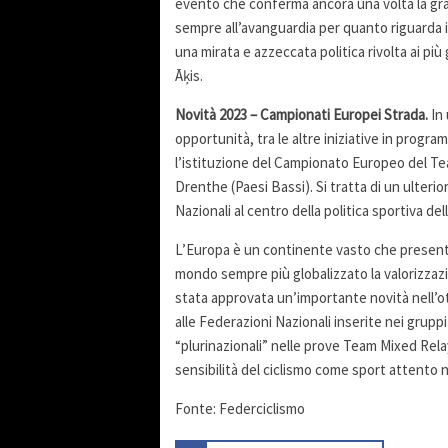
evento che conferma ancora una volta la gra
sempre all’avanguardia per quanto riguarda 
una mirata e azzeccata politica rivolta ai p
Āķis.
Novità 2023 – Campionati Europei Strada.
In
opportunità, tra le altre iniziative in progr
l’istituzione del Campionato Europeo del Team
Drenthe (Paesi Bassi). Si tratta di un ulterio
Nazionali al centro della politica sportiva del
L’Europa è un continente vasto che presenta 
mondo sempre più globalizzato la valorizzaz
stata approvata un’importante novità nell’ott
alle Federazioni Nazionali inserite nei grupp
“plurinazionali” nelle prove Team Mixed Rela
sensibilità del ciclismo come sport attento ne
Fonte: Federciclismo