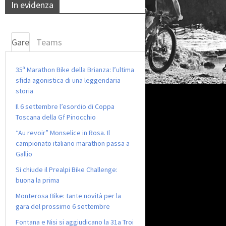
In evidenza
Gare
Teams
35ª Marathon Bike della Brianza: l’ultima
sfida agonistica di una leggendaria
storia
Il 6 settembre l’esordio di Coppa
Toscana della Gf Pinocchio
“Au revoir” Monselice in Rosa. Il
campionato italiano marathon passa a
Gallio
Si chiude il Prealpi Bike Challenge:
buona la prima
Monterosa Bike: tante novità per la
gara del prossimo 6 settembre
Fontana e Nisi si aggiudicano la 31a Troi