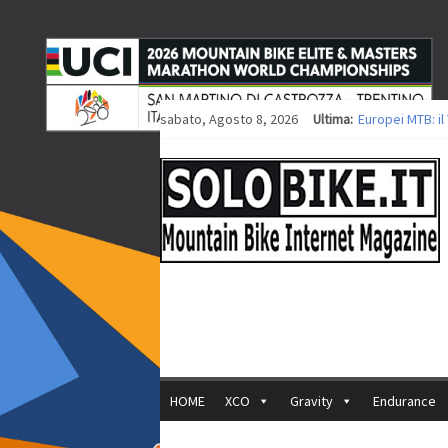
sabato, Agosto 8, 2026
Ultima:
Europei MTB: i
Procedono i lav
Europei XCO: tit
Europei XCO: vit
35ª Marathon Bi
HOME
XCO
Gravity
Endurance