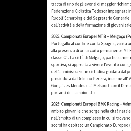
tratta di uno degli eventi di maggior richiam
Federazione Ciclistica Tedesca impegnata in 
Rudolf Scharping e del Segretario Generale 
dell’attività e della formazione di giovani tale
2025: Campionati Europei MTB – Melgaço (Po
Portogallo al confine con la Spagna, vanta u
alla presenza di un circuito permanente MTB
classe C1. La città di Melgaço, particolarmen
sportiva, si appresta a vivere l’evento con 
dell’amministrazione cittadina guidata dal 
presieduta da Delmino Pereira, insieme all’
Gonçalves Mendes e al Melsport con il Dir
portanti del campionato.
2025: Campionati Europei BMX Racing – Valm
ambito giovanile che sorge nella città natal
nell’ambito di un complesso in cui si trovano
scorsi ha ospitato un Campionato Europeo (2