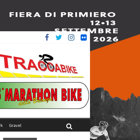
è 4^
ani
rk
Gravel