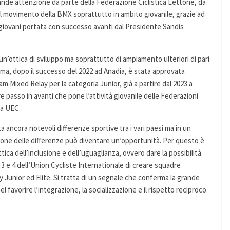
nde attenzione da parte della Federazione Ciclistica Lettone, da
il movimento della BMX soprattutto in ambito giovanile, grazie ad
iù giovani portata con successo avanti dal Presidente Sandis
 un’ottica di sviluppo ma soprattutto di ampiamento ulteriori di pari
amma, dopo il successo del 2022 ad Anadia, è stata approvata
 Mixed Relay per la categoria Junior, già a partire dal 2023 a
re passo in avanti che pone l’attività giovanile delle Federazioni
la UEC.
ancora notevoli differenze sportive tra i vari paesi ma in un
ione delle differenze può diventare un’opportunità. Per questo è
ica dell’inclusione e dell’uguaglianza, ovvero dare la possibilità
i 3 e 4 dell’Union Cycliste Internationale di creare squadre
y Junior ed Elite. Si tratta di un segnale che conferma la grande
l favorire l’integrazione, la socializzazione e il rispetto reciproco.