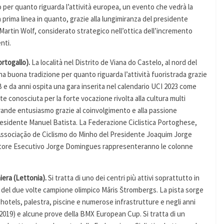
o per quanto riguarda l’attività europea, un evento che vedrà la
prima linea in quanto, grazie alla lungimiranza del presidente
Martin Wolf, considerato strategico nell’ottica dell’incremento
nti.
rtogallo).
La località nel Distrito de Viana do Castelo, al nord del
na buona tradizione per quanto riguarda l’attività fuoristrada grazie
 e da anni ospita una gara inserita nel calendario UCI 2023 come
te conosciuta per la forte vocazione rivolta alla cultura multi
grande entusiasmo grazie al coinvolgimento e alla passione
presidente Manuel Batista. La Federazione Ciclistica Portoghese,
 Associação de Ciclismo do Minho del Presidente Joaquim Jorge
ettore Esecutivo Jorge Domingues rappresenteranno le colonne
iera (Lettonia).
Si tratta di uno dei centri più attivi soprattutto in
e del due volte campione olimpico Māris Štrombergs. La pista sorge
 hotels, palestra, piscine e numerose infrastrutture e negli anni
019) e alcune prove della BMX European Cup. Si tratta di un