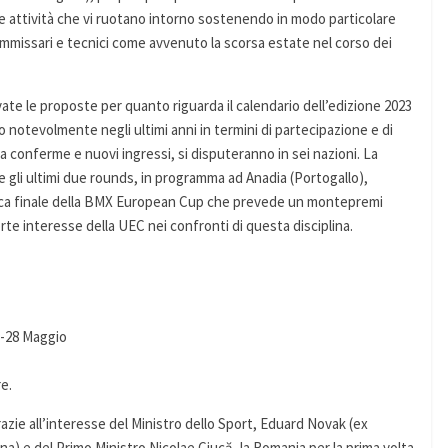
e attività che vi ruotano intorno sostenendo in modo particolare
ommissari e tecnici come avvenuto la scorsa estate nel corso dei
te le proposte per quanto riguarda il calendario dell’edizione 2023
notevolmente negli ultimi anni in termini di partecipazione e di
a conferme e nuovi ingressi, si disputeranno in sei nazioni. La
e gli ultimi due rounds, in programma ad Anadia (Portogallo),
ica finale della BMX European Cup che prevede un montepremi
orte interesse della UEC nei confronti di questa disciplina.
7-28 Maggio
e.
azie all’interesse del Ministro dello Sport, Eduard Novak (ex
na) e del Primo Ministro Nicolae Ciucă, la Romania per la prima volta