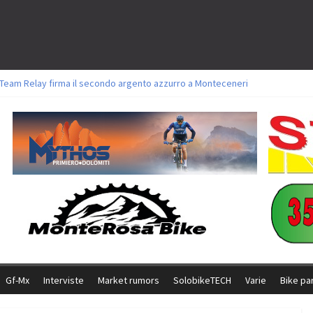
l Team Relay firma il secondo argento azzurro a Monteceneri
ori sul tracciato della Straccabike 2026
oli a Aldridge, Frei e Hutter. Argento per Zanotti tra gli Elite. Corvi fora ed 
torie per Ghibaudo, Grossmann e Gallis. Signorelli 5^ la migliore tra gli itali
ke della Brianza: l’ultima sfida agonistica di una leggendaria storia
Gf-Mx
Interviste
Market rumors
SolobikeTECH
Varie
Bike pa