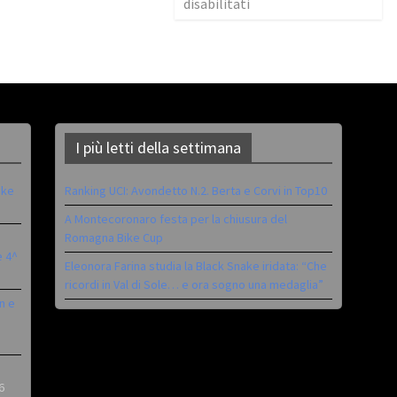
disabilitati
I più letti della settimana
ike
Ranking UCI: Avondetto N.2. Berta e Corvi in Top10
A Montecoronaro festa per la chiusura del
Romagna Bike Cup
è 4^
Eleonora Farina studia la Black Snake iridata: “Che
ricordi in Val di Sole… e ora sogno una medaglia”
n e
6