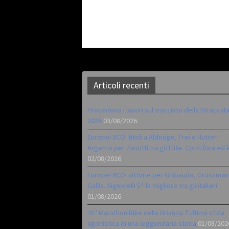
Articoli recenti
Procedono i lavori sul tracciato della Straccab
2026
03/08/2026
Europei XCO: titoli a Aldridge, Frei e Hutter.
Argento per Zanotti tra gli Elite. Corvi fora ed 
02/08/2026
Europei XCO: vittorie per Ghibaudo, Grossman
Gallis. Signorelli 5^ la migliore tra gli italiani
01/08/2026
35ª Marathon Bike della Brianza: l’ultima sfida
agonistica di una leggendaria storia
01/08/202