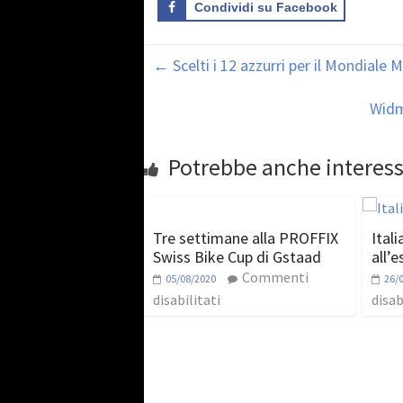
Condividi su Facebook
←
Scelti i 12 azzurri per il Mondiale
Widm
Potrebbe anche interess
Tre settimane alla PROFFIX
Itali
Swiss Bike Cup di Gstaad
all’e
Commenti
05/08/2020
26/
disabilitati
disab