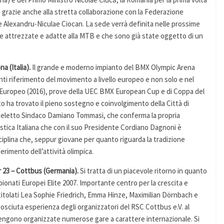
 grazie anche alla stretta collaborazione con la Federazione
te Alexandru-Niculae Ciocan. La sede verrà definita nelle prossime
e attrezzate e adatte alla MTB e che sono già state oggetto di un
a (Italia).
Il grande e moderno impianto del BMX Olympic Arena
nti riferimento del movimento a livello europeo e non solo e nel
 Europeo (2016), prove della UEC BMX European Cup e di Coppa del
ha trovato il pieno sostegno e coinvolgimento della Città di
o eletto Sindaco Damiano Tommasi, che conferma la propria
istica Italiana che con il suo Presidente Cordiano Dagnoni è
ciplina che, seppur giovane per quanto riguarda la tradizione
ferimento dell’attività olimpica.
 23 – Cottbus (Germania).
Si tratta di un piacevole ritorno in quanto
ionati Europei Elite 2007. Importante centro per la crescita e
lurititolati Lea Sophie Friedrich, Emma Hinze, Maximilian Dörnbach e
onosciuta esperienza degli organizzatori del RSC Cottbus e.V. al
engono organizzate numerose gare a carattere internazionale. Si