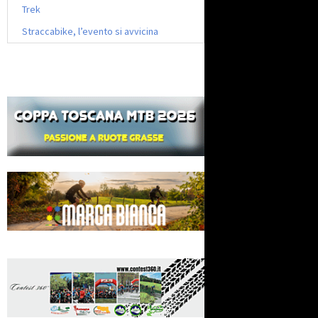
Trek
Straccabike, l’evento si avvicina