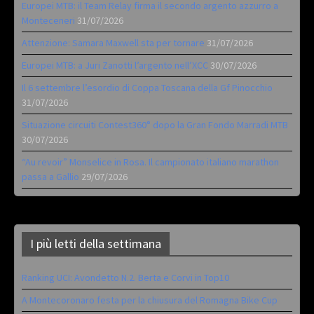
Europei MTB: il Team Relay firma il secondo argento azzurro a
Monteceneri
31/07/2026
Attenzione: Samara Maxwell sta per tornare
31/07/2026
Europei MTB: a Juri Zanotti l’argento nell’XCC
30/07/2026
Il 6 settembre l’esordio di Coppa Toscana della Gf Pinocchio
31/07/2026
Situazione circuiti Contest360° dopo la Gran Fondo Marradi MTB
30/07/2026
“Au revoir” Monselice in Rosa. Il campionato italiano marathon
passa a Gallio
29/07/2026
I più letti della settimana
Ranking UCI: Avondetto N.2. Berta e Corvi in Top10
A Montecoronaro festa per la chiusura del Romagna Bike Cup