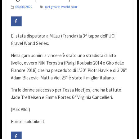
05/06/2022
uci gravel world tour
E’ stata disputata a Millau (Francia) la 3^ tappa dell’UCI
Gravel World Series.
Nella gara uomini a vincere è stato uno stradista di alto
livello, ovvero Niki Terpstra (Parigi Roubaix 2014 e Giro delle
Fiandre 2018) che ha preceduto di 1’50” Piotr Havik e di 3’28”
Adam Blazevic. Mattia Viel 23° è stato il miglior italiano.
Tra le donne successo per Tessa Neefjes, che ha battuto
Jade Treffeisen e Emma Porter. 6^ Virginia Cancellieri.
(Max Alloi)
Fonte: solobike.it