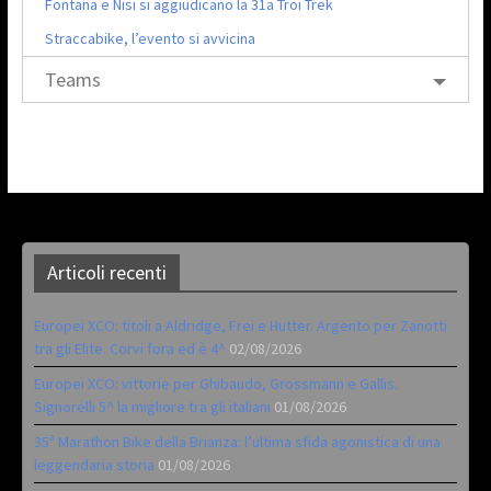
Fontana e Nisi si aggiudicano la 31a Troi Trek
Straccabike, l’evento si avvicina
Teams
Articoli recenti
Europei XCO: titoli a Aldridge, Frei e Hutter. Argento per Zanotti
tra gli Elite. Corvi fora ed è 4^
02/08/2026
Europei XCO: vittorie per Ghibaudo, Grossmann e Gallis.
Signorelli 5^ la migliore tra gli italiani
01/08/2026
35ª Marathon Bike della Brianza: l’ultima sfida agonistica di una
leggendaria storia
01/08/2026