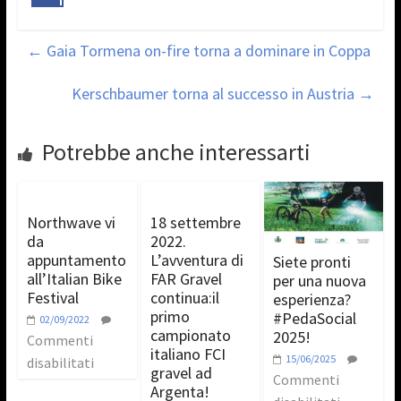
←
Gaia Tormena on-fire torna a dominare in Coppa
Kerschbaumer torna al successo in Austria
→
Potrebbe anche interessarti
Northwave vi
18 settembre
da
2022.
appuntamento
L’avventura di
Siete pronti
all’Italian Bike
FAR Gravel
per una nuova
Festival
continua:il
esperienza?
primo
#PedaSocial
02/09/2022
campionato
2025!
Commenti
italiano FCI
15/06/2025
disabilitati
gravel ad
Commenti
Argenta!