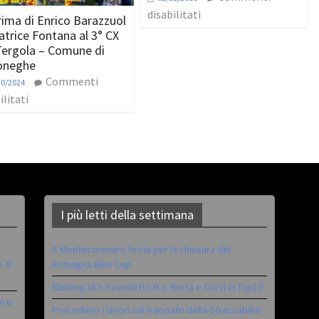
disabilitati
rima di Enrico Barazzuol
atrice Fontana al 3° CX
Tergola – Comune di
oneghe
Commenti
10/2024
ilitati
I più letti della settimana
A Montecoronaro festa per la chiusura del
è 4^
Romagna Bike Cup
Ranking UCI: Avondetto N.2. Berta e Corvi in Top10
n e
Procedono i lavori sul tracciato della Straccabike