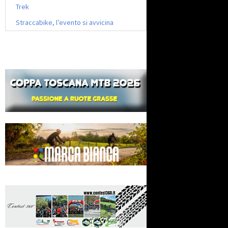
Trek
Straccabike, l’evento si avvicina