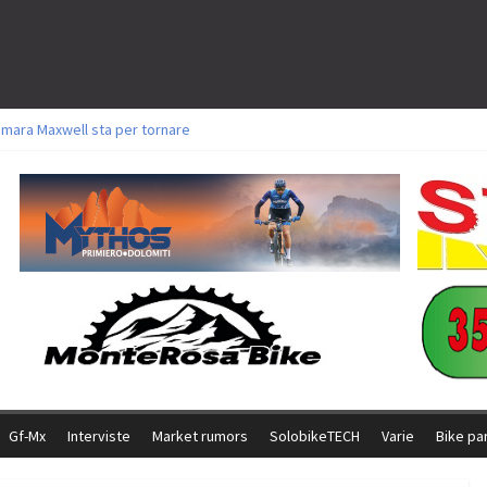
amara Maxwell sta per tornare
toli a Aldridge, Frei e Hutter. Argento per Zanotti tra gli Elite. Corvi fora ed 
ttorie per Ghibaudo, Grossmann e Gallis. Signorelli 5^ la migliore tra gli ital
ike della Brianza: l’ultima sfida agonistica di una leggendaria storia
l Team Relay firma il secondo argento azzurro a Monteceneri
Gf-Mx
Interviste
Market rumors
SolobikeTECH
Varie
Bike pa