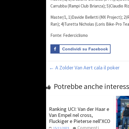
Carrubba (Rampi Club Brianza); 5)Claudio R
Master/1, 1)Davide Belletti (MX Project); 2)
Ran); 4)Turetta Nicholas (Loris Bike-Pro Te
Fonte: Federciclismo
Condividi su Facebook
←
A Zolder Van Aert cala il poker
Potrebbe anche interess
Ranking UCI: Van der Haar e
Van Empel nel cross,
Fluckiger e Pieterse nell’XCO
Commenti
15/11/2023