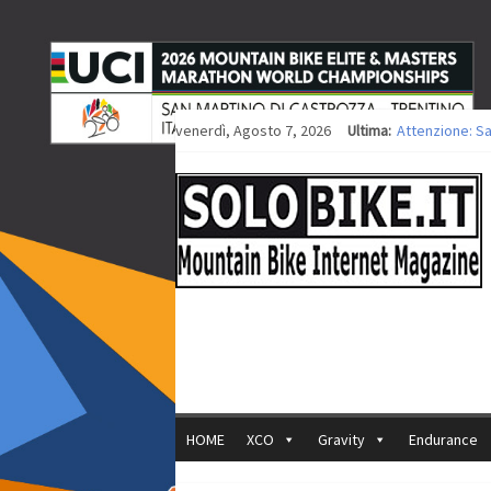
venerdì, Agosto 7, 2026
Ultima:
Attenzione: S
Europei XCO: ti
Europei XCO: vi
35ª Marathon B
Europei MTB: i
HOME
XCO
Gravity
Endurance