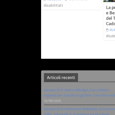
disabilitati
La p
e Be
del 
Cad
01/
disab
Articoli recenti
Europei XCO: titoli a Aldridge, Frei e Hutter.
Argento per Zanotti tra gli Elite. Corvi fora ed 
02/08/2026
Europei XCO: vittorie per Ghibaudo, Grossman
Gallis. Signorelli 5^ la migliore tra gli italiani