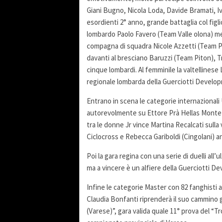
Giani Bugno, Nicola Loda, Davide Bramati, Iva
esordienti 2° anno, grande battaglia col fig
lombardo Paolo Favero (Team Valle olona) ment
compagna di squadra Nicole Azzetti (Team Pit
davanti al bresciano Baruzzi (Team Piton), Tr
cinque lombardi. Al femminile la valtellines
regionale lombarda della Guerciotti Develo
Entrano in scena le categorie internazionali 
autorevolmente su Ettore Prà Hellas Montefo
tra le donne Jr vince Martina Recalcati sulla 
Ciclocross e Rebecca Gariboldi (Cingolani) an
Poi la gara regina con una serie di duelli all’ul
ma a vincere è un alfiere della Guerciotti 
Infine le categorie Master con 82 fanghisti 
Claudia Bonfanti riprenderà il suo cammino g
(Varese)”, gara valida quale 11° prova del 