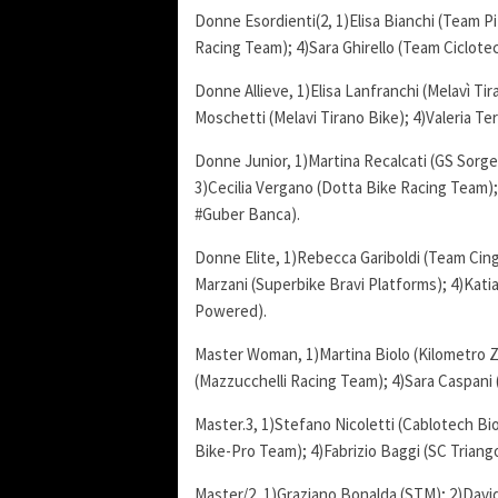
Donne Esordienti(2, 1)Elisa Bianchi (Team Pi
Racing Team); 4)Sara Ghirello (Team Ciclotec
Donne Allieve, 1)Elisa Lanfranchi (Melavì Ti
Moschetti (Melavi Tirano Bike); 4)Valeria Ter
Donne Junior, 1)Martina Recalcati (GS Sorge
3)Cecilia Vergano (Dotta Bike Racing Team);
#Guber Banca).
Donne Elite, 1)Rebecca Gariboldi (Team Cin
Marzani (Superbike Bravi Platforms); 4)Kat
Powered).
Master Woman, 1)Martina Biolo (Kilometro Zer
(Mazzucchelli Racing Team); 4)Sara Caspani (L
Master.3, 1)Stefano Nicoletti (Cablotech Bio
Bike-Pro Team); 4)Fabrizio Baggi (SC Triang
Master/2, 1)Graziano Bonalda (STM); 2)David