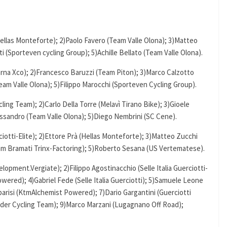
Hellas Monteforte); 2)Paolo Favero (Team Valle Olona); 3)Matteo
ati (Sporteven cycling Group); 5)Achille Bellato (Team Valle Olona).
barna Xco); 2)Francesco Baruzzi (Team Piton); 3)Marco Calzotto
am Valle Olona); 5)Filippo Marocchi (Sporteven Cycling Group).
Cycling Team); 2)Carlo Della Torre (Melavì Tirano Bike); 3)Gioele
essandro (Team Valle Olona); 5)Diego Nembrini (SC Cene).
ciotti-Elite); 2)Ettore Prà (Hellas Monteforte); 3)Matteo Zucchi
eam Bramati Trinx-Factoring); 5)Roberto Sesana (US Vertematese).
lopment.Vergiate); 2)Filippo Agostinacchio (Selle Italia Guerciotti-
owered); 4)Gabriel Fede (Selle Italia Guerciotti); 5)Samuele Leone
amparisi (KtmAlchemist Powered); 7)Dario Gargantini (Guerciotti
der Cycling Team); 9)Marco Marzani (Lugagnano Off Road);