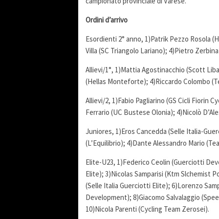
campionato provinciale di Varese.
Ordini d’arrivo
Esordienti 2° anno, 1)Patrik Pezzo Rosola (
Villa (SC Triangolo Lariano); 4)Pietro Zerbin
Allievi/1°, 1)Mattia Agostinacchio (Scott Li
(Hellas Monteforte); 4)Riccardo Colombo (Te
Allievi/2, 1)Fabio Pagliarino (GS Cicli Fiorin 
Ferrario (UC Bustese Olonia); 4)Nicolò D’Al
Juniores, 1)Eros Cancedda (Selle Italia-Guer
(L’Equilibrio); 4)Dante Alessandro Mario (T
Elite-U23, 1)Federico Ceolin (Guerciotti Deve
Elite); 3)Nicolas Samparisi (Ktm Slchemist P
(Selle Italia Guerciotti Elite); 6)Lorenzo S
Development); 8)Giacomo Salvalaggio (Spee
10)Nicola Parenti (Cycling Team Zerosei).