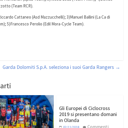
izzotto (Team RCR).
Riccardo Cattaneo (Asd Mazzucchelli); 3)Manuel Ballini (La Ca di
am); 5)Francesco Perolio (Edil Mora-Cycle Team).
Garda Dolomiti S.p.A. seleziona i suoi Garda Rangers
→
arti
Gli Europei di Ciclocross
2019 si presentano domani
in Olanda
Commenti
02/11/2018