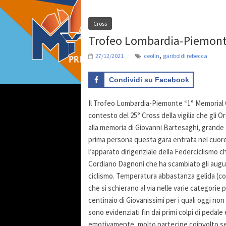
Cross
Trofeo Lombardia-Piemonte:
,
27/12/2021
ceolin
gariboldi rebecca
Condividi su Facebook
Il Trofeo Lombardia-Piemonte “1° Memorial 
contesto del 25° Cross della vigilia che gl
alla memoria di Giovanni Bartesaghi, grande 
prima persona questa gara entrata nel cuore 
l’apparato dirigenziale della Federciclismo
Cordiano Dagnoni che ha scambiato gli auguri 
ciclismo. Temperatura abbastanza gelida (come
che si schierano al via nelle varie categori
centinaio di Giovanissimi per i quali oggi non
sono evidenziati fin dai primi colpi di ped
emotivamente, molto partecipe coinvolto se