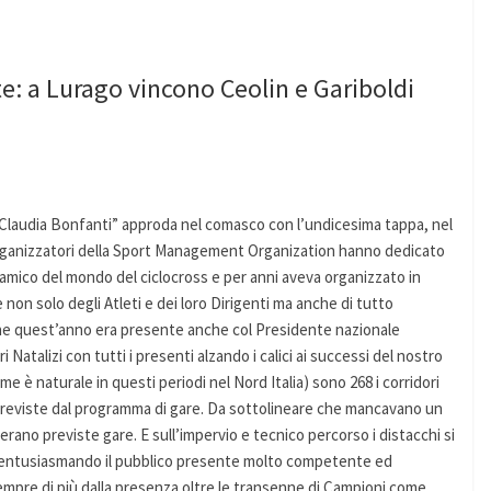
 a Lurago vincono Ceolin e Gariboldi
Claudia Bonfanti” approda nel comasco con l’undicesima tappa, nel
i Organizzatori della Sport Management Organization hanno dedicato
amico del mondo del ciclocross e per anni aveva organizzato in
non solo degli Atleti e dei loro Dirigenti ma anche di tutto
 che quest’anno era presente anche col Presidente nazionale
Natalizi con tutti i presenti alzando i calici ai successi del nostro
 è naturale in questi periodi nel Nord Italia) sono 268 i corridori
e previste dal programma di gare. Da sottolineare che mancavano un
 erano previste gare. E sull’impervio e tecnico percorso i distacchi si
ale entusiasmando il pubblico presente molto competente ed
mpre di più dalla presenza oltre le transenne di Campioni come