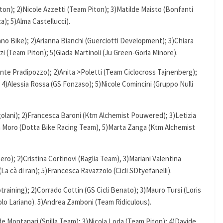
ton); 2)Nicole Azzetti (Team Piton); 3)Matilde Maisto (Bonfanti
a); 5)Alma Castellucci).
rano Bike); 2)Arianna Bianchi (Guerciotti Development); 3)Chiara
zi (Team Piton); 5)Giada Martinoli (Ju Green-Gorla Minore).
nte Pradipozzo); 2)Anita >Poletti (Team Ciclocross Tajnenberg);
 4)Alessia Rossa (GS Fonzaso); 5)Nicole Comincini (Gruppo Nulli
golani); 2)Francesca Baroni (Ktm Alchemist Pouwered); 3)Letizia
ia Moro (Dotta Bike Racing Team), 5)Marta Zanga (Ktm Alchemist
o); 2)Cristina Cortinovi (Raglia Team), 3)Mariani Valentina
a cà di ran); 5)Francesca Ravazzolo (Cicli SDtyefanelli).
training); 2)Corrado Cottin (GS Cicli Benato); 3)Mauro Tursi (Loris
olo Lariano). 5)Andrea Zamboni (Team Ridiculous).
e Montanari (Spilla Team); 3)Nicola Loda (Team Piton); 4)Davide