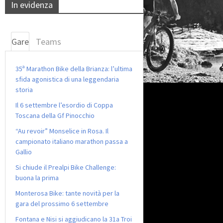
In evidenza
Gare
Teams
35ª Marathon Bike della Brianza: l’ultima
sfida agonistica di una leggendaria
storia
Il 6 settembre l’esordio di Coppa
Toscana della Gf Pinocchio
“Au revoir” Monselice in Rosa. Il
campionato italiano marathon passa a
Gallio
Si chiude il Prealpi Bike Challenge:
buona la prima
Monterosa Bike: tante novità per la
gara del prossimo 6 settembre
Fontana e Nisi si aggiudicano la 31a Troi