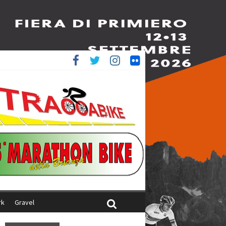
è 4^
iani
rk
Gravel