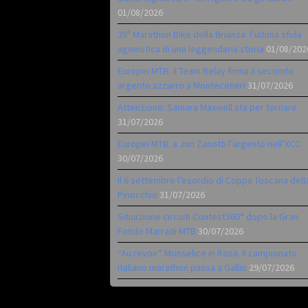
01/08/2026
35ª Marathon Bike della Brianza: l’ultima sfida
agonistica di una leggendaria storia
01/08/202
Europei MTB: il Team Relay firma il secondo
argento azzurro a Monteceneri
31/07/2026
Attenzione: Samara Maxwell sta per tornare
31/07/2026
Europei MTB: a Juri Zanotti l’argento nell’XCC
30/07/2026
Il 6 settembre l’esordio di Coppa Toscana dell
Pinocchio
31/07/2026
Situazione circuiti Contest360° dopo la Gran
Fondo Marradi MTB
30/07/2026
“Au revoir” Monselice in Rosa. Il campionato
italiano marathon passa a Gallio
29/07/2026