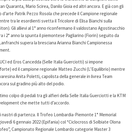
n Quaranta, Mario Scirea, Danilo Gioia ed altri ancora. E già con gli
lio d’arte Patrik Pezzo Rosola che precede il Campione regionale
re tra le esordienti svetta il Tricolore di Elisa Bianchi sulla
on). Gli allievi al 1° anno riconfermano il valdostano Agostinacchio
a i 2° anno la spunta il piemontese Pagliarino (Fiorin) seguito da
e Lanfranchi supera la bresciana Arianna Bianchi Campionessa
pment.
UCI ed Eros Cancedda (Selle Italia Guerciotti) si impone
rte) ed il campione regionale Matteo Zucchi (L’Equilibrio) mentre
varesina Anita Poletti, capolista della generale in livrea Team
cora sul gradino più alto del podio.
timo colpo di pedali tra gli alfieri della Selle Italia Guerciotti e la KTM
Development che mette tutti d’accordo.
ai nastri di partenza. Il Trofeo Lombardia-Piemonte 1° Memorial
iovedì 6 gennaio 2022 (Epifania) col “Ciclocross di Solbiate Olona
“Trofeo”, Campionato Regionale Lombardo categorie Master 3