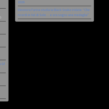
2026
Eleonora Farina studia la Black Snake iridata: “Che
ricordi in Val di Sole… e ora sogno una medaglia”
6
a Gf