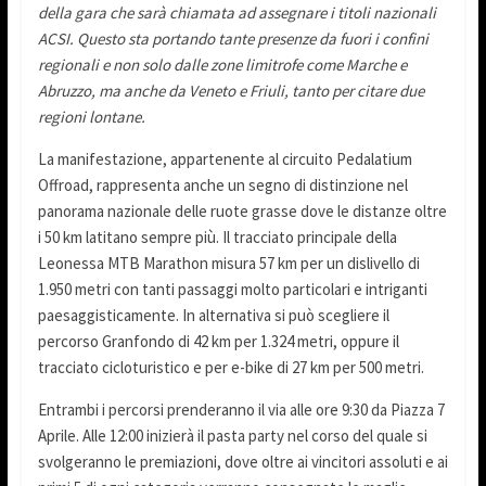
della gara che sarà chiamata ad assegnare i titoli nazionali
ACSI. Questo sta portando tante presenze da fuori i confini
regionali e non solo dalle zone limitrofe come Marche e
Abruzzo, ma anche da Veneto e Friuli, tanto per citare due
regioni lontane.
La manifestazione, appartenente al circuito Pedalatium
Offroad, rappresenta anche un segno di distinzione nel
panorama nazionale delle ruote grasse dove le distanze oltre
i 50 km latitano sempre più. Il tracciato principale della
Leonessa MTB Marathon misura 57 km per un dislivello di
1.950 metri con tanti passaggi molto particolari e intriganti
paesaggisticamente. In alternativa si può scegliere il
percorso Granfondo di 42 km per 1.324 metri, oppure il
tracciato cicloturistico e per e-bike di 27 km per 500 metri.
Entrambi i percorsi prenderanno il via alle ore 9:30 da Piazza 7
Aprile. Alle 12:00 inizierà il pasta party nel corso del quale si
svolgeranno le premiazioni, dove oltre ai vincitori assoluti e ai