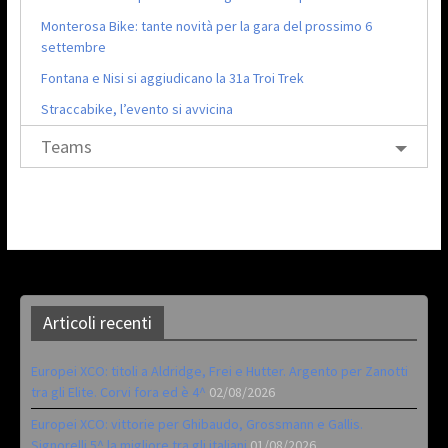
Monterosa Bike: tante novità per la gara del prossimo 6
settembre
Fontana e Nisi si aggiudicano la 31a Troi Trek
Straccabike, l’evento si avvicina
Teams
Articoli recenti
Europei XCO: titoli a Aldridge, Frei e Hutter. Argento per Zanotti
tra gli Elite. Corvi fora ed è 4^
02/08/2026
Europei XCO: vittorie per Ghibaudo, Grossmann e Gallis.
Signorelli 5^ la migliore tra gli italiani
01/08/2026