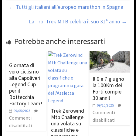
←
Tutti gli italiani all’europeo marathon in Spagna
La Troi Trek MTB celebra il suo 31° anno
→
Potrebbe anche interessarti
Giornata di
vero ciclismo
alla Capoliveri
Il 6 e 7 giugno
Legend Cup
la 100Km dei
per il
Forti compie
Bottecchia
30 anni!
Factory Team!
09/10/2025
Trek Zerowind
09/05/2023
Commenti
Mtb Challenge
Commenti
disabilitati
una volata su
disabilitati
classifiche e