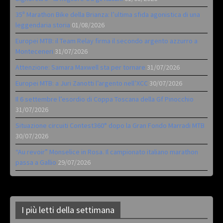
35ª Marathon Bike della Brianza: l’ultima sfida agonistica di una
leggendaria storia
01/08/2026
Europei MTB: il Team Relay firma il secondo argento azzurro a
Monteceneri
31/07/2026
Attenzione: Samara Maxwell sta per tornare
31/07/2026
Europei MTB: a Juri Zanotti l’argento nell’XCC
30/07/2026
Il 6 settembre l’esordio di Coppa Toscana della Gf Pinocchio
31/07/2026
Situazione circuiti Contest360° dopo la Gran Fondo Marradi MTB
30/07/2026
“Au revoir” Monselice in Rosa. Il campionato italiano marathon
passa a Gallio
29/07/2026
I più letti della settimana