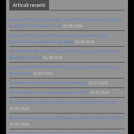
Articoli recenti
Europei XCO: titoli a Aldridge, Frei e Hutter. Argento per Zanotti
tra gli Elite. Corvi fora ed è 4^
02/08/2026
Europei XCO: vittorie per Ghibaudo, Grossmann e Gallis.
Signorelli 5^ la migliore tra gli italiani
01/08/2026
35ª Marathon Bike della Brianza: l’ultima sfida agonistica di una
leggendaria storia
01/08/2026
Europei MTB: il Team Relay firma il secondo argento azzurro a
Monteceneri
31/07/2026
Attenzione: Samara Maxwell sta per tornare
31/07/2026
Europei MTB: a Juri Zanotti l’argento nell’XCC
30/07/2026
Il 6 settembre l’esordio di Coppa Toscana della Gf Pinocchio
31/07/2026
Situazione circuiti Contest360° dopo la Gran Fondo Marradi MTB
30/07/2026
“Au revoir” Monselice in Rosa. Il campionato italiano marathon