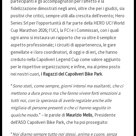
partecipanti e gli accompagnatori per l’affetto e la
fidelizzazione dimostrati negli anni, oltre che per i giudizi, sia
positivi che critici, sempre utili alla crescita dell’evento; Hero
Series Srl per l’opportunità di far parte della HERO UCI World
Cup Marathon 2026; l’UCI, la FCI e i Commissari, con i quali
ogni anno si instaura un rapporto che va oltre il semplice
aspetto professionale; i circuiti di appartenenza, le gare
gemellate e i loro coordinatori, di oggi e di ieri, che hanno
creduto nella Capoliveri Legend Cup come valore aggiunto
per le rispettive organizzazioni; e infine, ma al primo posto
nei nostri cuori,
i Ragazzi del Capoliveri Bike Park
.
“
Sono stati, come sempre, giorni intensi ma esaltanti, che ci
mettono a dura prova ma che fanno vivere forti emozioni a
tutti noi, con la speranza di averle regalate anche alle
migliaia di persone presenti o che ci hanno seguito in
qualche modo.
” – le parole di
Maurizio Melis
, Presidente
dell’ASD Capoliveri Bike Park, che ha poi proseguito:
“
Noi diamo sempre tutto noi stessi, anima e cuore, senza