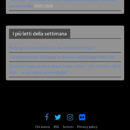
passa a Gallio
29/07/2026
I più letti della settimana
Ranking UCI: Avondetto N.2. Berta e Corvi in Top10
A Montecoronaro festa per la chiusura del Romagna Bike Cup
Eleonora Farina studia la Black Snake iridata: “Che ricordi in Val di
Sole… e ora sogno una medaglia”
Chi siamo
RSS
Scrivici
Privacy policy