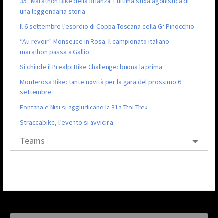
35ª Marathon Bike della Brianza: l’ultima sfida agonistica di
una leggendaria storia
Il 6 settembre l’esordio di Coppa Toscana della Gf Pinocchio
“Au revoir” Monselice in Rosa. Il campionato italiano
marathon passa a Gallio
Si chiude il Prealpi Bike Challenge: buona la prima
Monterosa Bike: tante novità per la gara del prossimo 6
settembre
Fontana e Nisi si aggiudicano la 31a Troi Trek
Straccabike, l’evento si avvicina
Teams