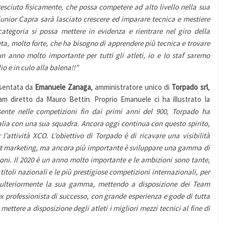
esciuto fisicamente, che possa competere ad alto livello nella sua
 junior
C
apra sarà lasciato crescere ed imparare tecnica e mestiere
ategoria si possa mettere in evidenza e rientrare nel giro della
ta, molto forte, che ha bisogno di apprendere più tecnica e trovare
 anno molto importante per tutti gli atleti, io e lo staf saremo
io e in culo alla balena!!”
esentata da
Emanuele
Zanaga
, amministratore unico di
Torpado
srl
,
m diretto da Mauro Bettin. Proprio Emanuele ci ha illustrato la
ente nelle competizioni fin dai primi anni del 900, Torpado ha
talia con una sua squadra.
Ancora oggi continua con questo spirito,
l’attività XC
O
. L’obiettivo di Torpado è di ricavare una visibilità
port marketing, ma ancora più importante è sviluppare una gamma di
ioni.
Il 2020 è un anno molto importante e le ambizioni sono tante,
titoli nazionali e le più prestigiose competizioni internazionali,
per
 ulteriormente la sua gamma, mettendo a disposizione dei Team
x professionista di successo, con grande esperienza e gode di tutta
mettere a disposizione degli atleti i migliori mezzi tecnici
al fine di