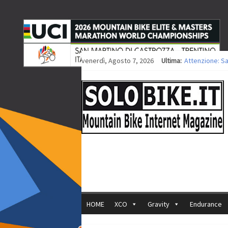
venerdì, Agosto 7, 2026
Ultima:
Attenzione: S
Europei XCO: ti
Europei XCO: vi
35ª Marathon B
Europei MTB: i
HOME
XCO
Gravity
Endurance