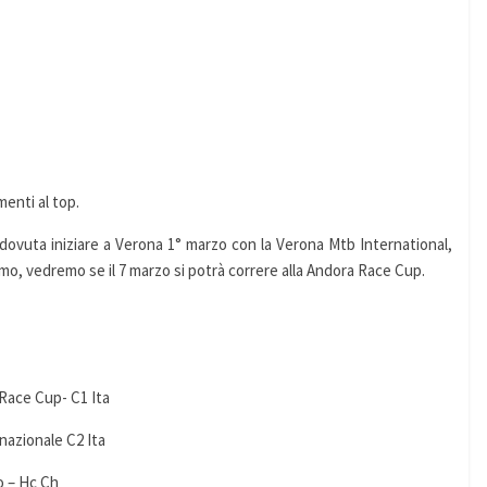
enti al top.
dovuta iniziare a Verona 1° marzo con la Verona Mtb International,
amo, vedremo se il 7 marzo si potrà correre alla Andora Race Cup.
a Race Cup- C1 Ita
nazionale C2 Ita
o – Hc Ch