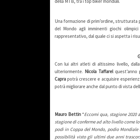
della MTB, tra i top biker mondiali.
Una formazione di prim’ordine, strutturata p
del Mondo agli imminenti giochi olimpic
rappresentativo, dal quale ci si aspetta i risu
Con lui altri atleti di altissimo livello, da
ulteriormente.
Nicola Taffarel
quest’anno p
Capra
potrà crescere e acquisire esperienz
potrà migliorare anche dal punto di vista dell
Mauro Bettin
“
Eccomi qua, stagione 2020 al
stagione di conferme ad alto livello come lo
podi in
C
oppa del
M
ondo, podio
M
ondiale
possibilità visto gli ultimi due anni trasco