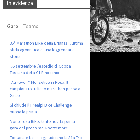
In evidenza
Gare
Teams
35ª Marathon Bike della Brianza: l’ultima
sfida agonistica di una leggendaria
storia
Il 6 settembre l’esordio di Coppa
Toscana della Gf Pinocchio
“Au revoir” Monselice in Rosa. Il
campionato italiano marathon passa a
Gallio
Si chiude il Prealpi Bike Challenge:
buona la prima
Monterosa Bike: tante novità per la
gara del prossimo 6 settembre
Fontana e Nisi si aggiudicano la 31a Troi