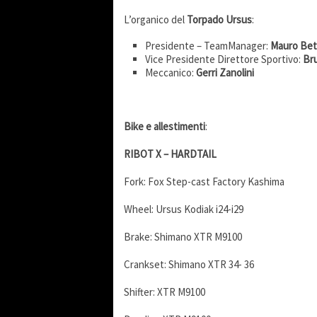
L’organico del
Torpado
Ursus
:
Presidente – TeamManager:
Mauro Bet
Vice Presidente Direttore Sportivo:
Bru
Meccanico:
Gerri Zanolini
Bike e allestimenti
:
RIBOT X – HARDTAIL
Fork: Fox Step-cast Factory Kashima
Wheel: Ursus Kodiak i24-i29
Brake: Shimano XTR M9100
Crankset: Shimano XTR 34- 36
Shifter: XTR M9100