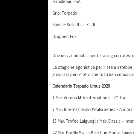
Handlebar: FSA
Grip: Torpado
Saddle: Selle Italia X-LR
Dropper: Fox
Due mezzi indubbiamente racing con allestim
La stagione agonistica per il team sarebbe 
annullata per i motivi che tutti ben conosci
C
alendario
Torpado
Ursus
2020
:
1 Mar. Verona Mtb International – C1 Ita
7 Mar. Internazionali D’italia Series – Andor
15 Mar. Trofeo Laigueglia Mtb Classic – Inter
22 Mar. Proffix Swiss Bike Cup Monte Tamar