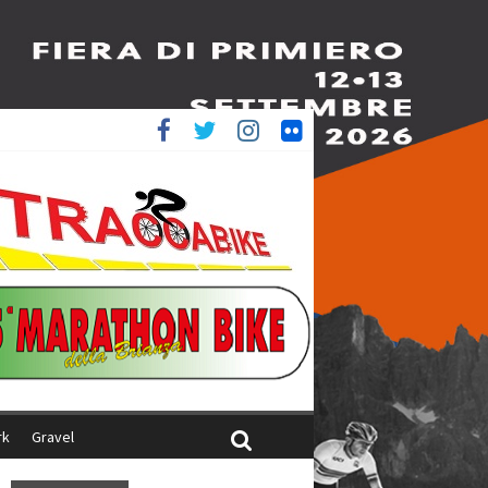
è 4^
iani
rk
Gravel