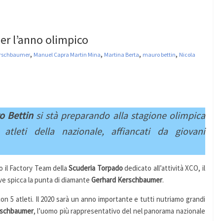
er l’anno olimpico
,
,
,
,
erschbaumer
Manuel Capra Martin Mina
Martina Berta
mauro bettin
Nicola
o Bettin
si stà preparando alla stagione olimpica
atleti della nazionale, affiancati da giovani
 il Factory Team della
Scuderia Torpado
dedicato all’attività XCO, il
ve spicca la punta di diamante
Gerhard Kerschbaumer
.
n 5 atleti. Il 2020 sarà un anno importante e tutti nutriamo grandi
rschbaumer
, l’uomo più rappresentativo del nel panorama nazionale