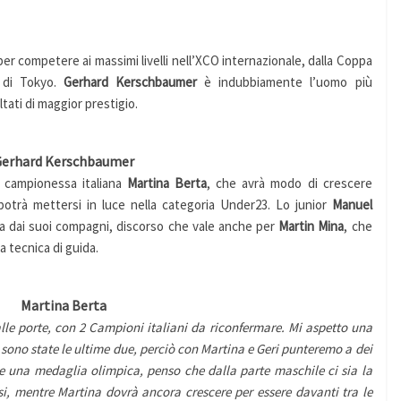
er competere ai massimi livelli nell’XCO internazionale, dalla Coppa
i di Tokyo.
Gerhard Kerschbaumer
è indubbiamente l’uomo più
ltati di maggior prestigio.
Gerhard Kerschbaumer
lla campionessa italiana
Martina Berta
, che avrà modo di crescere
otrà mettersi in luce nella categoria Under23. Lo junior
Manuel
a dai suoi compagni, discorso che vale anche per
Martin Mina
, che
a tecnica di guida.
Martina Berta
le porte, con 2 Campioni italiani da riconfermar
e. M
i aspetto una
 sono state le ultime due, perciò con Martina e Geri punteremo a dei
e
una medaglia olimpica, penso che dalla parte maschile ci sia la
rsi, mentre Martina dovrà ancora crescere per essere davanti tra le