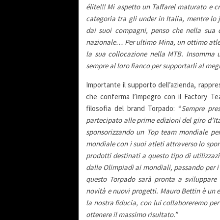
élite!!!
M
i aspetto un Taffarel maturato
e
cr
categoria tra gli under in Italia, mentre lo
dai suoi compagni,
p
enso che nella sua c
nazionale…
P
er
ultimo Mina, un ottimo atle
la sua collocazione nella MTB.
I
nsomma un
sempre al loro fianco per s
u
pportarli al megl
Importante il supporto dell’azienda, rappr
che conferma l’impegro con il Factory Tea
filosofia del brand Torpado: “
Sempre pres
partecipato alle prime edizioni del giro d’I
sponsorizzando un Top team mondiale per 
mondiale con i suoi atleti attraverso lo s
prodotti destinati a questo tipo di utilizzaz
dalle Olimpiadi
ai
mondiali,
passando per i 
questo Torpado sarà pronta a sviluppare
novità e nuovi progetti.
Mauro Bettin è
un e
la nostra fiducia, con lui collaboreremo pe
r
ottenere il massimo risultato
.
”