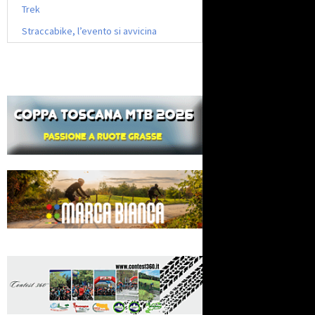
Trek
Straccabike, l’evento si avvicina