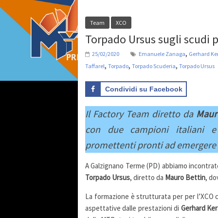
Team
XCO
Torpado Ursus sugli scudi p
,
25/02/2020
Emanuele Zanaga
Gerhard K
,
,
,
Taffarel
Torpado
Torpado Scuderia
Torpado Ursus
Condividi su Facebook
Il Factory Team diretto da
Maur
con due campioni italiani e 
promettenti pronti ad emergere
A Galzignano Terme (PD) abbiamo incontrato
Torpado
Ursus
, diretto da
Mauro Bettin
, do
La formazione è strutturata per per l’XCO co
aspettative dalle prestazioni di
Gerhard Ke