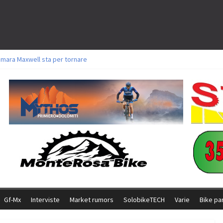
amara Maxwell sta per tornare
toli a Aldridge, Frei e Hutter. Argento per Zanotti tra gli Elite. Corvi fora ed 
ttorie per Ghibaudo, Grossmann e Gallis. Signorelli 5^ la migliore tra gli ital
ike della Brianza: l’ultima sfida agonistica di una leggendaria storia
l Team Relay firma il secondo argento azzurro a Monteceneri
Gf-Mx
Interviste
Market rumors
SolobikeTECH
Varie
Bike pa