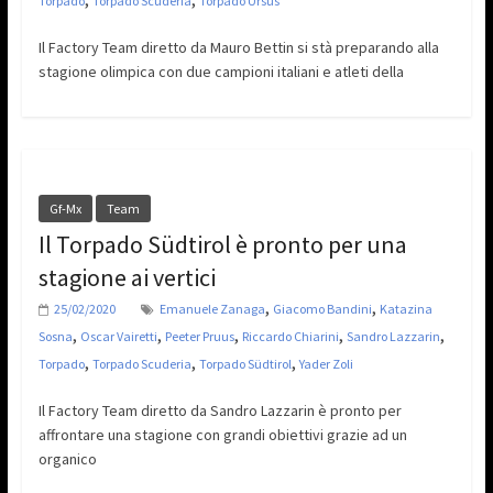
Torpado
Torpado Scuderia
Torpado Ursus
Il Factory Team diretto da Mauro Bettin si stà preparando alla
stagione olimpica con due campioni italiani e atleti della
Gf-Mx
Team
Il Torpado Südtirol è pronto per una
stagione ai vertici
,
,
25/02/2020
Emanuele Zanaga
Giacomo Bandini
Katazina
,
,
,
,
,
Sosna
Oscar Vairetti
Peeter Pruus
Riccardo Chiarini
Sandro Lazzarin
,
,
,
Torpado
Torpado Scuderia
Torpado Südtirol
Yader Zoli
Il Factory Team diretto da Sandro Lazzarin è pronto per
affrontare una stagione con grandi obiettivi grazie ad un
organico