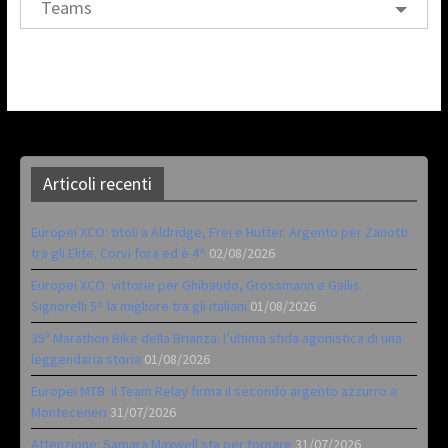
Teams
Articoli recenti
Europei XCO: titoli a Aldridge, Frei e Hutter. Argento per Zanotti
tra gli Elite. Corvi fora ed è 4^
02/08/2026
Europei XCO: vittorie per Ghibaudo, Grossmann e Gallis.
Signorelli 5^ la migliore tra gli italiani
01/08/2026
35ª Marathon Bike della Brianza: l’ultima sfida agonistica di una
leggendaria storia
01/08/2026
Europei MTB: il Team Relay firma il secondo argento azzurro a
Monteceneri
31/07/2026
Attenzione: Samara Maxwell sta per tornare
31/07/2026