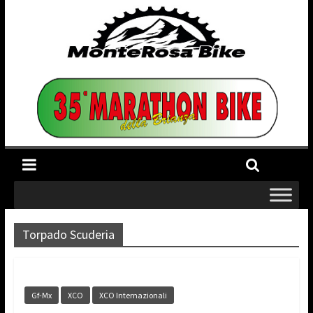
Torpado Scuderia
Gf-Mx
XCO
XCO Internazionali