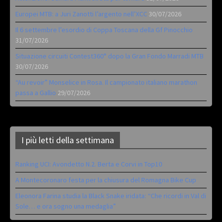
Europei MTB: a Juri Zanotti l’argento nell’XCC
30/07/2026
Il 6 settembre l’esordio di Coppa Toscana della Gf Pinocchio
31/07/2026
Situazione circuiti Contest360° dopo la Gran Fondo Marradi MTB
30/07/2026
“Au revoir” Monselice in Rosa. Il campionato italiano marathon
passa a Gallio
29/07/2026
I più letti della settimana
Ranking UCI: Avondetto N.2. Berta e Corvi in Top10
A Montecoronaro festa per la chiusura del Romagna Bike Cup
Eleonora Farina studia la Black Snake iridata: “Che ricordi in Val di
Sole… e ora sogno una medaglia”