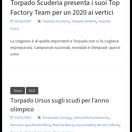
Torpado Scuderia presenta i suoi Top
Factory Team per un 2020 ai vertici
,
,
26/02/2020
Torpado Scuderia
Torpado Südtirol
Torpado
Ursus
La stagione è di quelle importanti e Torpado non si fa cogliere
impreparata. Campionati nazionali, mondiali e Olimpiadi: questi
sono
Team
XCO
Torpado Ursus sugli scudi per l’anno
olimpico
,
,
25/02/2020
Emanuele Zanaga
Gerhard Kerschbaumer
,
,
,
,
Manuel Capra Martin Mina
Martina Berta
mauro bettin
Nicola Taffarel
,
,