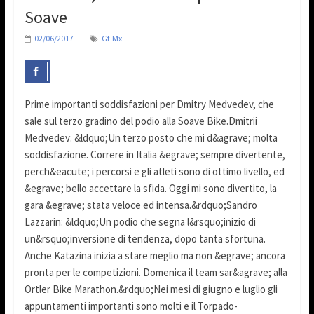
Soave
02/06/2017
Gf-Mx
Prime importanti soddisfazioni per Dmitry Medvedev, che
sale sul terzo gradino del podio alla Soave Bike.Dmitrii
Medvedev: &ldquo;Un terzo posto che mi d&agrave; molta
soddisfazione. Correre in Italia &egrave; sempre divertente,
perch&eacute; i percorsi e gli atleti sono di ottimo livello, ed
&egrave; bello accettare la sfida. Oggi mi sono divertito, la
gara &egrave; stata veloce ed intensa.&rdquo;Sandro
Lazzarin: &ldquo;Un podio che segna l&rsquo;inizio di
un&rsquo;inversione di tendenza, dopo tanta sfortuna.
Anche Katazina inizia a stare meglio ma non &egrave; ancora
pronta per le competizioni. Domenica il team sar&agrave; alla
Ortler Bike Marathon.&rdquo;Nei mesi di giugno e luglio gli
appuntamenti importanti sono molti e il Torpado-