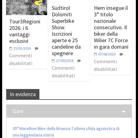
Südtirol
Hem insegue il
Dolomiti
3° titolo
Superbike
nazionale
Tour3Regioni
Show.
consecutivo. Il
2026: i 6
Iscrizioni
biker della
vantaggi
aperte e 25
Wilier 7C Force
esclusivi
candeline da
in gara domani
25/02/2026
spegnere
07/08/2020
Commenti
27/09/2018
Commenti
disabilitati
Commenti
disabilitati
disabilitati
In evidenza
Gare
35ª Marathon Bike della Brianza: l’ultima sfida agonistica di
una leggendaria storia