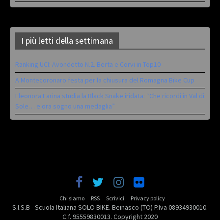
I più letti della settimana
Ranking UCI: Avondetto N.2. Berta e Corvi in Top10
A Montecoronaro festa per la chiusura del Romagna Bike Cup
Eleonora Farina studia la Black Snake iridata: “Che ricordi in Val di
Sole… e ora sogno una medaglia”
Chi siamo
RSS
Scrivici
Privacy policy
S.I.S.B - Scuola Italiana SOLO BIKE. Beinasco (TO) P.Iva 08934930010.
C.f. 95559830013. Copyright 2020