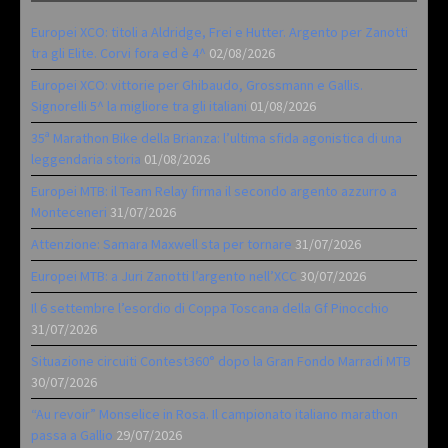
Europei XCO: titoli a Aldridge, Frei e Hutter. Argento per Zanotti
tra gli Elite. Corvi fora ed è 4^
02/08/2026
Europei XCO: vittorie per Ghibaudo, Grossmann e Gallis.
Signorelli 5^ la migliore tra gli italiani
01/08/2026
35ª Marathon Bike della Brianza: l’ultima sfida agonistica di una
leggendaria storia
01/08/2026
Europei MTB: il Team Relay firma il secondo argento azzurro a
Monteceneri
31/07/2026
Attenzione: Samara Maxwell sta per tornare
31/07/2026
Europei MTB: a Juri Zanotti l’argento nell’XCC
30/07/2026
Il 6 settembre l’esordio di Coppa Toscana della Gf Pinocchio
31/07/2026
Situazione circuiti Contest360° dopo la Gran Fondo Marradi MTB
30/07/2026
“Au revoir” Monselice in Rosa. Il campionato italiano marathon
passa a Gallio
29/07/2026