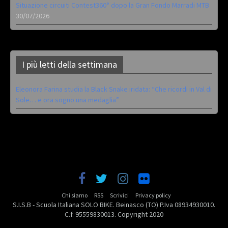
Situazione circuiti Contest360° dopo la Gran Fondo Marradi MTB
30/07/2026
I più letti della settimana
Eleonora Farina studia la Black Snake iridata: “Che ricordi in Val di
Sole… e ora sogno una medaglia”
Chi siamo
RSS
Scrivici
Privacy policy
S.I.S.B - Scuola Italiana SOLO BIKE. Beinasco (TO) P.Iva 08934930010.
C.f. 95559830013. Copyright 2020