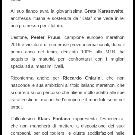
Al suo fianco avrà la giovanissima
Greta Karasovaitè
,
anch’essa lituana e sostenuta da “Kata” che vede in lei
una promessa per il futuro.
L’estone,
Peeter Pruus
, campione europeo marathon
2016 e vincitore di numerose prove internazionali,
dopo il
primo anno nel team, dedicato 100% alla MTB, ha
acquisito la maturità per confrontarsi con i migliori
specialisti ai massimi livelli.
Riconferma anche per
Riccardo Chiarini,
che non
nasco
nde
le sua ambizioni al titolo italiano marathon, che
si correrà su un percorso che ritiene molto adatto alle sue
caratteristiche,
ma anche l’europeo e il mondiale sono ne
l
target
.
L’altoatesino
Klaus Fontana
rappresenta l’esperienza,
che non mancherà di mettere a disposizione
dei
suoi
compagni, per poi togliersi le giuste soddisfazioni nelle