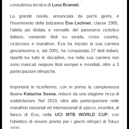
consulenza tecnica di
Luca Bramati
.
La grande novità, annunciata da pochi giorni,
è
l’inserimento della bolzanina
Eva Lechner
, classe 1985,
l’atleta più titolata e versatile del panorama ciclistico
italiano, vantando titoli su strada, cross country,
ciclocross e marathon. Eva ha iniziato la sua carriera
giovanissima e, dal 2001, ha conquistato 27 titoli italiani,
ripartiti tra tutte le discipline, ma nella sua carriera non
sono mancati neppure titoli europei e mondiali, oltre a 3
partecipazioni olimpiche.
Importanti le riconferme, con in
primis la campionessa
lituana
Katazina Sosna
, reduce da una stagione
ricca di
soddisfazioni.
Nel 2019, oltre alla partecipazione nelle
marathon
n
azionali ed internazionali di spicco, esordirà, al
fianco di Eva, nella
UCI MTB WORLD CUP
,
con
l’obiettivo di essere pronta per i giochi olimpici di Tokyo
2020.