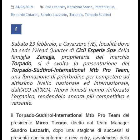
,
,
,
24/02/2019
Eva Lechner
Katazina Sosna
Peeter Pruus
,
,
,
Riccardo Chiarini
Sandro Lazzarin
Torpado
Torpado Südtirol
Sabato 23 febbraio, a Cavarzere (VE), località dove
ha sede l’Head Quarter di
Cicli Esperia Spa
della
famiglia
Zanaga
, proprietaria del marchio
Torpado
, si è svolta la presentazione del
Torpado-Südtirol-International Mtb Pro Team
,
una formazione di prim’ordine per competere ad
altissimo livello nazionale ed internazionale,
dall’XCO all’XCM. Nuovi innesti hanno rinforzato
l’organico, rendendolo ancora più competitivo e
versatile.
Il
Torpado-Südtirol-International Mtb Pro Team
del
presidente
Mirco Tiengo
,
diretto dal Team Manager
Sandro Lazzarin
, dopo una stagione di successi si
presenta con riconferme e new entry,
avvalendosi
della