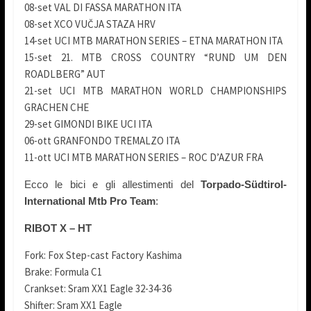
08-set VAL DI FASSA MARATHON ITA
08-set XCO VUČJA STAZA HRV
14-set UCI MTB MARATHON SERIES – ETNA MARATHON ITA
15-set 21. MTB CROSS COUNTRY “RUND UM DEN
ROADLBERG” AUT
21-set UCI MTB MARATHON WORLD CHAMPIONSHIPS
GRACHEN CHE
29-set GIMONDI BIKE UCI ITA
06-ott GRANFONDO TREMALZO ITA
11-ott UCI MTB MARATHON SERIES – ROC D’AZUR FRA
Ecco le bici e gli allestimenti del
Torpado-Südtirol-
International Mtb Pro Team
:
RIBOT X – HT
Fork: Fox Step-cast Factory Kashima
Brake: Formula C1
Crankset: Sram XX1 Eagle 32-34-36
Shifter: Sram XX1 Eagle