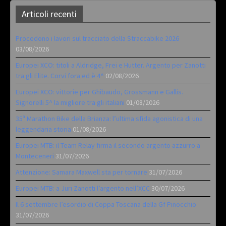
Articoli recenti
Procedono i lavori sul tracciato della Straccabike 2026
03/08/2026
Europei XCO: titoli a Aldridge, Frei e Hutter. Argento per Zanotti
tra gli Elite. Corvi fora ed è 4^
02/08/2026
Europei XCO: vittorie per Ghibaudo, Grossmann e Gallis.
Signorelli 5^ la migliore tra gli italiani
01/08/2026
35ª Marathon Bike della Brianza: l’ultima sfida agonistica di una
leggendaria storia
01/08/2026
Europei MTB: il Team Relay firma il secondo argento azzurro a
Monteceneri
31/07/2026
Attenzione: Samara Maxwell sta per tornare
31/07/2026
Europei MTB: a Juri Zanotti l’argento nell’XCC
30/07/2026
Il 6 settembre l’esordio di Coppa Toscana della Gf Pinocchio
31/07/2026