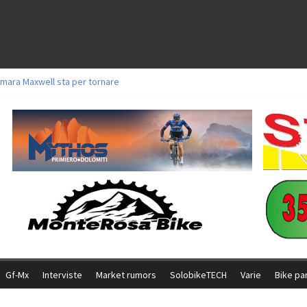
mara Maxwell sta per tornare
toli a Aldridge, Frei e Hutter. Argento per Zanotti tra gli Elite. Corvi fora ed 
ttorie per Ghibaudo, Grossmann e Gallis. Signorelli 5^ la migliore tra gli itali
ke della Brianza: l’ultima sfida agonistica di una leggendaria storia
l Team Relay firma il secondo argento azzurro a Monteceneri
Gf-Mx
Interviste
Market rumors
SolobikeTECH
Varie
Bike pa