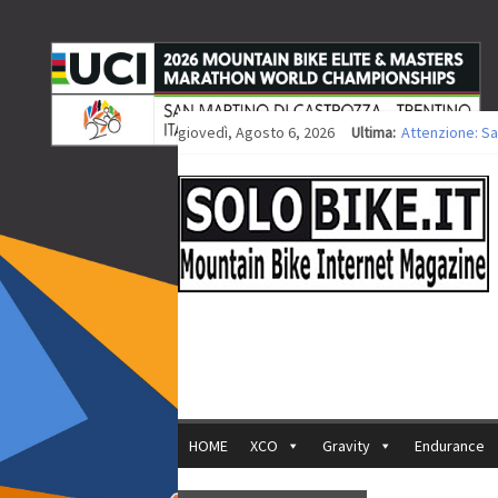
giovedì, Agosto 6, 2026
Ultima:
Attenzione: Sa
Europei XCO: ti
Europei XCO: vi
35ª Marathon Bi
Europei MTB: i
HOME
XCO
Gravity
Endurance