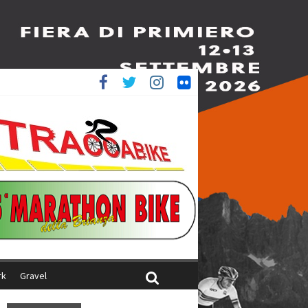
è 4^
ani
rk
Gravel