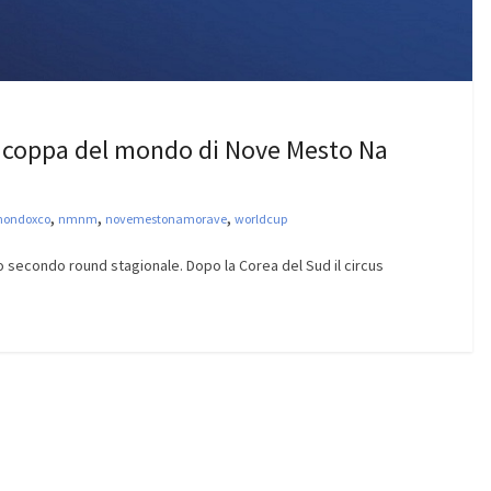
la coppa del mondo di Nove Mesto Na
,
,
,
mondoxco
nmnm
novemestonamorave
worldcup
o secondo round stagionale. Dopo la Corea del Sud il circus