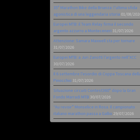
35ª Marathon Bike della Brianza: l’ultima sfida
agonistica di una leggendaria storia
01/08/202
Europei MTB: il Team Relay firma il secondo
argento azzurro a Monteceneri
31/07/2026
Attenzione: Samara Maxwell sta per tornare
31/07/2026
Europei MTB: a Juri Zanotti l’argento nell’XCC
30/07/2026
Il 6 settembre l’esordio di Coppa Toscana dell
Pinocchio
31/07/2026
Situazione circuiti Contest360° dopo la Gran
Fondo Marradi MTB
30/07/2026
“Au revoir” Monselice in Rosa. Il campionato
italiano marathon passa a Gallio
29/07/2026