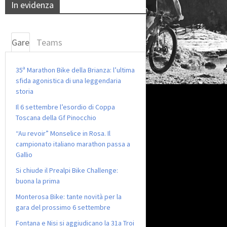
In evidenza
Gare
Teams
35ª Marathon Bike della Brianza: l’ultima
sfida agonistica di una leggendaria
storia
Il 6 settembre l’esordio di Coppa
Toscana della Gf Pinocchio
“Au revoir” Monselice in Rosa. Il
campionato italiano marathon passa a
Gallio
Si chiude il Prealpi Bike Challenge:
buona la prima
Monterosa Bike: tante novità per la
gara del prossimo 6 settembre
Fontana e Nisi si aggiudicano la 31a Troi