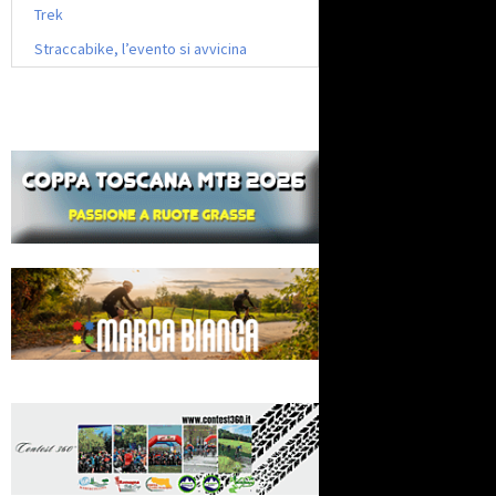
Trek
Straccabike, l’evento si avvicina