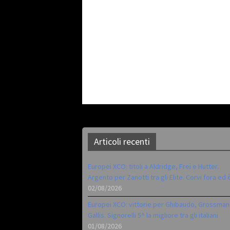
Articoli recenti
Europei XCO: titoli a Aldridge, Frei e Hutter.
Argento per Zanotti tra gli Elite. Corvi fora ed 
02/08/2026
Europei XCO: vittorie per Ghibaudo, Grossman
Gallis. Signorelli 5^ la migliore tra gli italiani
01/08/2026